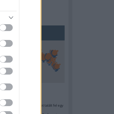
5
ra menő Budapest-térképet talált fel egy
r tervező, hogy...