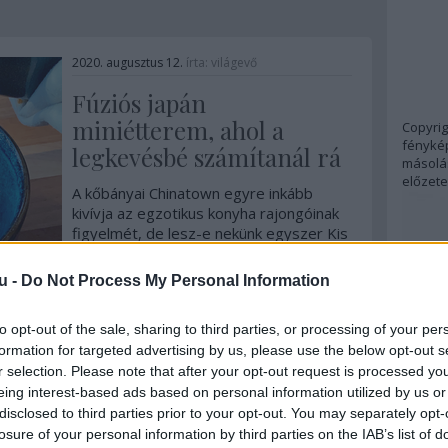
2020. augusztus 12.
írta:
világevő
Fúziós japán
miniétterem, ahol a
Copyrig
fénykép
legkevésbé számítanál rá
másolás
előzete
A kőbányai Chinatown egyre inkább
kivívja az egzotikus konyha rajongóinak
figyelmét, de lesz-e nekünk egyszer Kis
Tokiónk? És ha igen, hol?
u -
Do Not Process My Personal Information
9
komment
Tovább
...
to opt-out of the sale, sharing to third parties, or processing of your per
formation for targeted advertising by us, please use the below opt-out s
r selection. Please note that after your opt-out request is processed y
2020. július 14.
írta:
világevő
eing interest-based ads based on personal information utilized by us or
disclosed to third parties prior to your opt-out. You may separately opt-
Bárcsak ilyen
losure of your personal information by third parties on the IAB’s list of