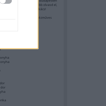
 legjobb (elérhető árú) ebéd Budapesten
cs akarsz lenni? Akkor előbb olvasd el,
ondol erről egy magyar szakács!
életes steak titka
est rejtett kincsei: orosz kézműves
ászat
atok
 konyha
a
konyha
konyha
m
dor
 dor
nyha
rika