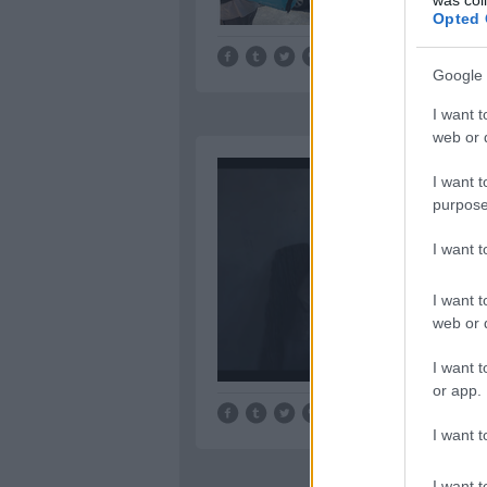
Opted 
Tetszik
0
Google 
I want t
web or d
I want t
purpose
I want 
I want t
web or d
I want t
or app.
Tetszik
0
I want t
I want t