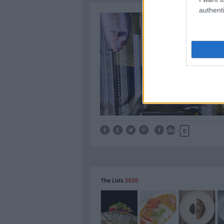
authenti
Tetszik
0