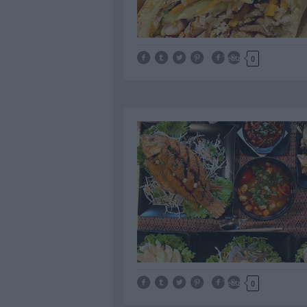
Tetszik
0
Tetszik
0