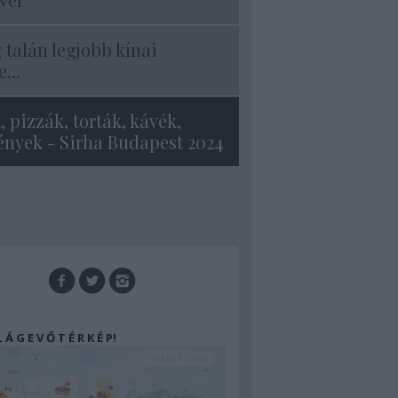
g talán legjobb kínai
...
, pizzák, torták, kávék,
nyek - Sirha Budapest 2024
 L Á G E V Ő T É R K É P!