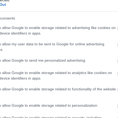
csomó előnye. ...
Out
Szólj hozzá!
Tovább
consents
o allow Google to enable storage related to advertising like cookies on
evice identifiers in apps.
2020. július 07.
írta:
világevő
o allow my user data to be sent to Google for online advertising
Csodálatos gasztrovideók,
s.
bárcsak lenne ilyenből
to allow Google to send me personalized advertising.
magyar változat is!
o allow Google to enable storage related to analytics like cookies on
99%-ban csak saját élményeken
evice identifiers in apps.
alapuló, saját tartalmakat teszek ki a
blogra, de ezt túl jó ahhoz, hogy ne
o allow Google to enable storage related to functionality of the website
osszam meg.
TOP
5
komment
Tovább
o allow Google to enable storage related to personalization.
Annyi
...
magya
o allow Google to enable storage related to security, including