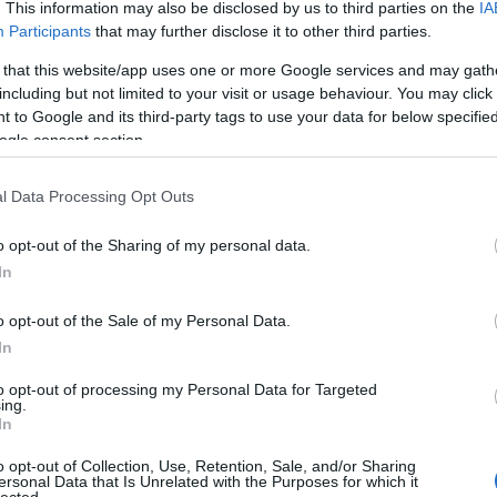
vendéglőkkel lenne tele
. This information may also be disclosed by us to third parties on the
IA
Participants
that may further disclose it to other third parties.
az ország! Elérhető,
Fotó:
Er
érthető, otthonos.
 that this website/app uses one or more Google services and may gath
including but not limited to your visit or usage behaviour. You may click 
A hazai étteremkultúrának több súlyos
 to Google and its third-party tags to use your data for below specifi
baja is van, és ezúttal a járványra nem is
ogle consent section.
gondolok, egyszerűen kevés az
elérhető, érthető és otthonos
17
komment
Tovább
l Data Processing Opt Outs
kisvendéglő, ahol ...
o opt-out of the Sharing of my personal data.
In
2020. július 08.
írta:
világevő
o opt-out of the Sale of my Personal Data.
Kipróbáltam: WOLT DIY
In
csomagok
to opt-out of processing my Personal Data for Targeted
ing.
Még a karantén alatt indult be igazán az
In
otthon befejezhető ételrendelés
trendje, és úgy tűnik szerencsére, hogy
o opt-out of Collection, Use, Retention, Sale, and/or Sharing
nem is fog elmúlni, hiszen van egy
ersonal Data that Is Unrelated with the Purposes for which it
lected.