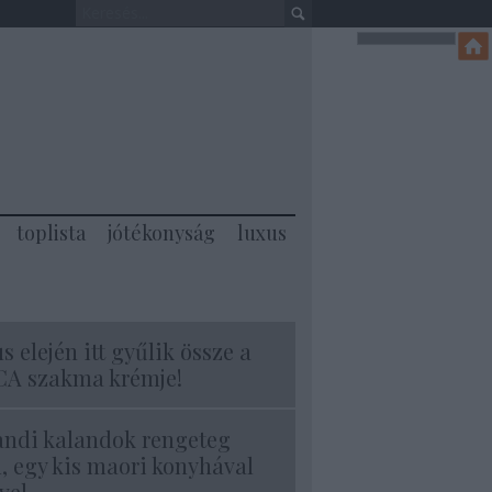
toplista
jótékonyság
luxus
s elején itt gyűlik össze a
A szakma krémje!
andi kalandok rengeteg
l, egy kis maori konyhával
vel