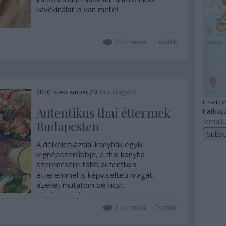
kávékínálat is van mellé!
...
7
komment
Tovább
2020. szeptember 20.
írta:
világevő
Email: 
Autentikus thai éttermek
Iratkozz
Budapesten
A délkelet-ázsiai konyhák egyik
legnépszerűbbje, a thai konyha
szerencsére több autentikus
étteremmel is képviselteti magát,
ezeket mutatom be kicsit
részletesebben.
3
komment
Tovább
...