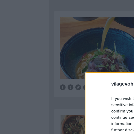
vilagevoh
Tetszik
0
If you wish 
sensitive in
confirm you
continue se
information 
further disc