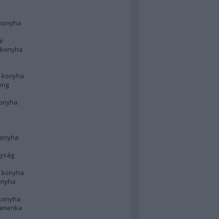
 konyha
l
 konyha
d konyha
ong
konyha
konyha
nyság
n konyha
onyha
 konyha
amerika