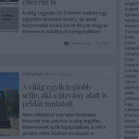
étterem is
english
English
A Világ Legjobb 50 Étterme mellett egy
északi
egyelőre kevésbé ismert, de annál
európa
hasznosabb listára került fel pár magyar
fesztivá
étterem is különböző kategóriákban!
francia
futás
hanoi
...
3
komment
Tovább
hollan
hong k
hotel
indiai 
indulás
2020. június 14.
írta:
világevő
interjú
itthon
A világ egyik legjobb
japán 
séfje, aki a járvány alatt is
játék
jótéko
példát mutatott
kaja
katalá
Nem véletlenül szerepel Reitbauer
kínai k
étterme már sok éve a világ legjobb
könyv
koreai
éttermeinek szűk toplistájában, a séf a
közép 
járvány előtt, közben és azután is
külföld