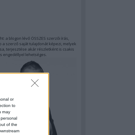
ht: a blogon lévő ÖSSZES szerzői írás,
 a szerző saját tulajdonát képezi, melyek
a, terjesztése akár részletként is csakis
s engedéllyel lehetséges.
sonal or
ection to
ou may
 personal
out of the
 downstream