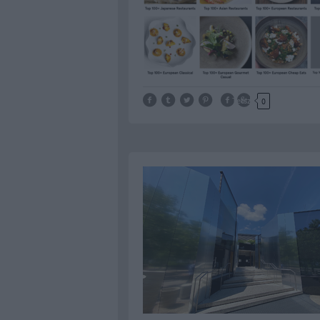
Tetszik
0