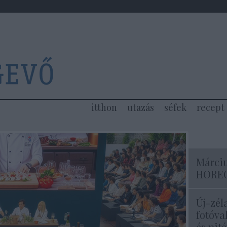
itthon
utazás
séfek
recept
Márciu
HOREC
Új-zél
fotóva
és pité