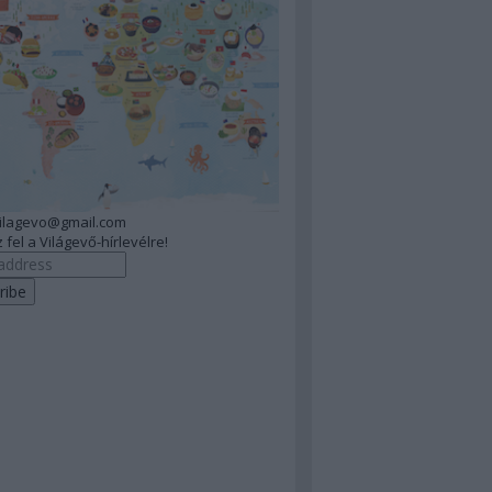
vilagevo@gmail.com
 fel a Világevő-hírlevélre!