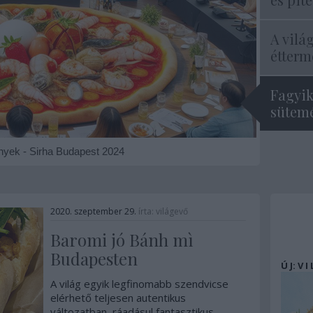
A vilá
étterme
Fagyik
sütemé
ények - Sirha Budapest 2024
2020. szeptember 29.
írta:
világevő
Baromi jó Bánh mì
Budapesten
Ú J: V I
A világ egyik legfinomabb szendvicse
elérhető teljesen autentikus
változatban, ráadásul fantasztikus