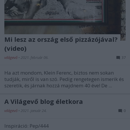
Mi lesz az ország első pizzázójával?
(video)
világevő
•
2021. február 06.
37
Ha azt mondom, Klein Ferenc, biztos nem sokan
tudják, miről is van szó. Pedig rengetegen ismerik és
szeretik, és járnak hozzá majdnem 40 éve! De ...
A Világevő blog életkora
világevő
•
2021. január 24.
0
Inspiráció: Pep/444