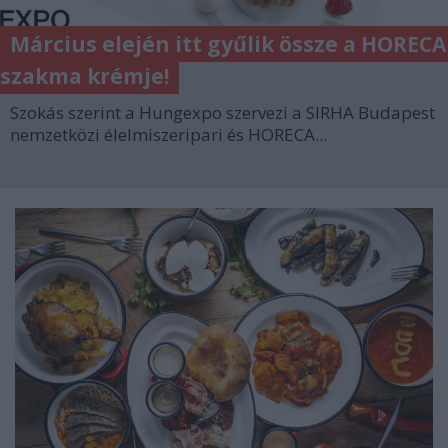
Március elején itt gyűlik össze a HORECA
szakma krémje!
Szokás szerint a Hungexpo szervezi a SIRHA Budapest
nemzetközi élelmiszeripari és HORECA...