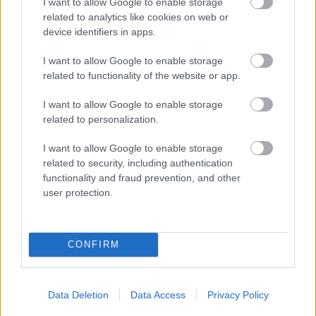
I want to allow Google to enable storage
related to analytics like cookies on web or
A legjobb éttermi élmények otthon
device identifiers in apps.
világevő
•
2020. december 28.
6
I want to allow Google to enable storage
related to functionality of the website or app.
Biztos lesz majd olyan is újra, hogy egy étteremben
I want to allow Google to enable storage
fogjuk élvezni a kiváló szervizt, hangulatot és
related to personalization.
ételeket, de ehelyett most marad az otthoni ...
I want to allow Google to enable storage
related to security, including authentication
functionality and fraud prevention, and other
user protection.
CONFIRM
Data Deletion
Data Access
Privacy Policy