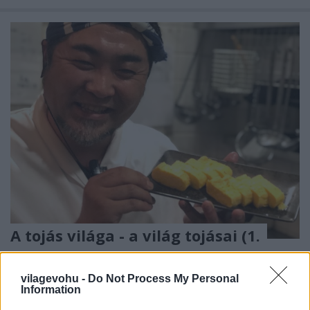
A tojás világa - a világ tojásai (1.
rész)
vilagevohu -
Do Not Process My Personal
világevő
•
2021. január 22.
3
Information