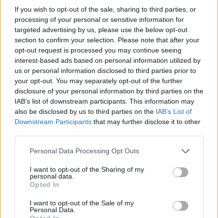
Az egyik legcsodálatosabb alapanyag a tojás,
If you wish to opt-out of the sale, sharing to third parties, or
hihetetlenül változatos dolgok készülnek belőle
processing of your personal or sensitive information for
világszerte, miközben az alap ugyanaz, egy
targeted advertising by us, please use the below opt-out
marokban ...
section to confirm your selection. Please note that after your
opt-out request is processed you may continue seeing
interest-based ads based on personal information utilized by
us or personal information disclosed to third parties prior to
your opt-out. You may separately opt-out of the further
disclosure of your personal information by third parties on the
IAB’s list of downstream participants. This information may
also be disclosed by us to third parties on the
IAB’s List of
Downstream Participants
that may further disclose it to other
third parties.
Please note that this website/app uses one or more Google
Personal Data Processing Opt Outs
services and may gather and store information including but
not limited to your visit or usage behaviour. You may click to
I want to opt-out of the Sharing of my
personal data.
grant or deny consent to Google and its third-party tags to
Opted In
use your data for below specified purposes in below Google
consent section.
I want to opt-out of the Sale of my
Autentikus mexikói konyha: egy kis
Personal Data.
Opted In