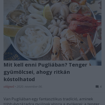
Mit kell enni Pugliában? Tenger
gyümölcsei, ahogy ritkán
kóstolhatod
világevő
•
2020. november 06.
4
Van Pugliában egy fantasztikus tradíció, aminek
több évszázadra nyúlnak vissza a gyökerei: a tenger