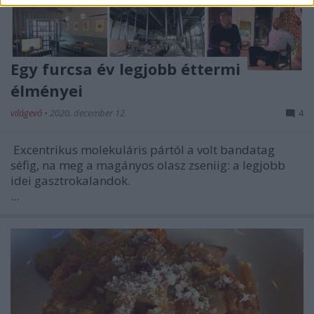
Egy furcsa év legjobb éttermi
élményei
világevő
•
2020. december 12.
4
Excentrikus molekuláris pártól a volt bandatag
séfig, na meg a magányos olasz zseniig: a legjobb
idei gasztrokalandok.
...