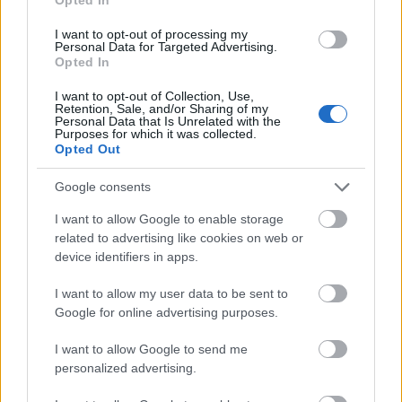
tacológia
I want to opt-out of processing my
világevő
•
2021. január 19.
29
Personal Data for Targeted Advertising.
Opted In
Az autentikus mexikói konyhával való ismerkedést
I want to opt-out of Collection, Use,
sajnos alaposan megnehezíti, hogy kis hazánkba
Retention, Sale, and/or Sharing of my
Personal Data that Is Unrelated with the
alapvetően a tex-mex irányzat érkezik csak. ...
Purposes for which it was collected.
Opted Out
Google consents
I want to allow Google to enable storage
related to advertising like cookies on web or
device identifiers in apps.
I want to allow my user data to be sent to
Google for online advertising purposes.
I want to allow Google to send me
personalized advertising.