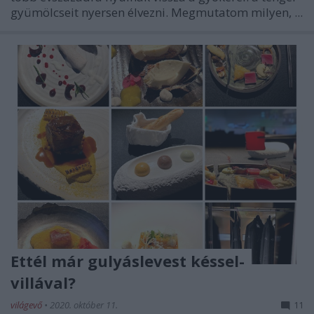
gyümölcseit nyersen élvezni. Megmutatom milyen, ...
Ettél már gulyáslevest késsel-
villával?
világevő
•
2020. október 11.
11