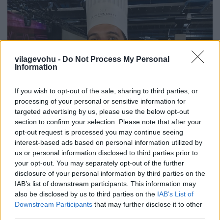
vilagevohu -
Do Not Process My Personal
Information
If you wish to opt-out of the sale, sharing to third parties, or
processing of your personal or sensitive information for
targeted advertising by us, please use the below opt-out
section to confirm your selection. Please note that after your
opt-out request is processed you may continue seeing
Gasztroemberek, akikről sokat
interest-based ads based on personal information utilized by
us or personal information disclosed to third parties prior to
hallunk még 1. rész
your opt-out. You may separately opt-out of the further
világevő
•
2021. szeptember 12.
0
disclosure of your personal information by third parties on the
IAB’s list of downstream participants. This information may
also be disclosed by us to third parties on the
IAB’s List of
Egy mai véletlen találkozás.
Downstream Participants
that may further disclose it to other
...
third parties.