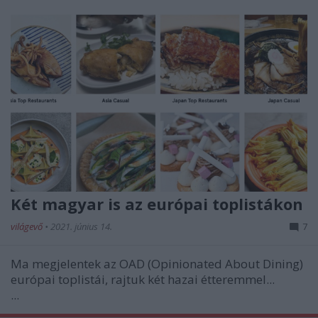
Két magyar is az európai toplistákon
világevő
•
2021. június 14.
7
Ma megjelentek az OAD (Opinionated About Dining)
európai toplistái, rajtuk két hazai étteremmel...
...