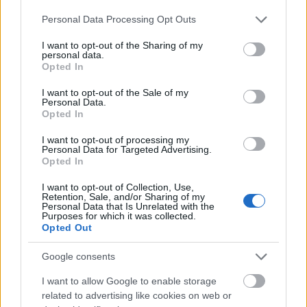
Please note that this website/app uses one or more Google
Personal Data Processing Opt Outs
services and may gather and store information including but
not limited to your visit or usage behaviour. You may click to
I want to opt-out of the Sharing of my
personal data.
grant or deny consent to Google and its third-party tags to
Opted In
use your data for below specified purposes in below Google
consent section.
I want to opt-out of the Sale of my
Personal Data.
Opted In
I want to opt-out of processing my
Personal Data for Targeted Advertising.
Opted In
I want to opt-out of Collection, Use,
Retention, Sale, and/or Sharing of my
Personal Data that Is Unrelated with the
Purposes for which it was collected.
Egy új magyar csillagos, ami csak
Opted Out
félig magyar. Megmutatom az
Google consents
Essenciát!
I want to allow Google to enable storage
világevő
•
2021. szeptember 04.
5
related to advertising like cookies on web or