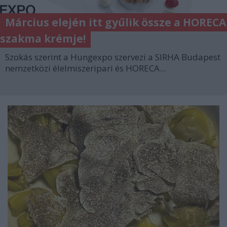
Március elején itt gyűlik össze a HORECA
szakma krémje!
Szokás szerint a Hungexpo szervezi a SIRHA Budapest
nemzetközi élelmiszeripari és HORECA...