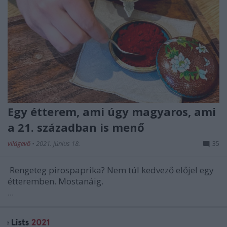
Egy étterem, ami úgy magyaros, ami
a 21. században is menő
világevő
•
2021. június 18.
35
Rengeteg pirospaprika? Nem túl kedvező előjel egy
étteremben. Mostanáig.
...