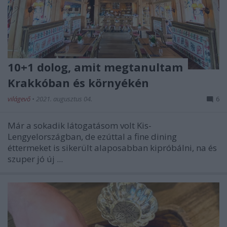
10+1 dolog, amit megtanultam
Krakkóban és környékén
világevő
•
2021. augusztus 04.
6
Már a sokadik látogatásom volt Kis-
Lengyelországban, de ezúttal a fine dining
éttermeket is sikerült alaposabban kipróbálni, na és
szuper jó új ...