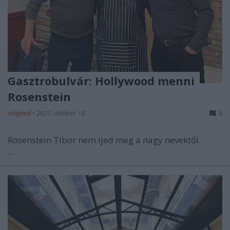
Gasztrobulvár: Hollywood menni
Rosenstein
világevő
•
2021. október 18.
6
Rosenstein Tibor nem ijed meg a nagy nevektől.
...