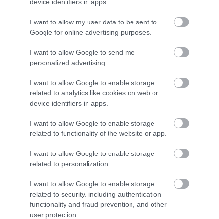
device identifiers in apps.
Az egyik új hazai Michelin-csillagosban egyszerre
I want to allow my user data to be sent to
elérhetők a hazai és a portugál gasztronómia
Google for online advertising purposes.
izgalmai.
Egy nagyon portugál befejezés (az ...
I want to allow Google to send me
personalized advertising.
I want to allow Google to enable storage
related to analytics like cookies on web or
device identifiers in apps.
I want to allow Google to enable storage
related to functionality of the website or app.
I want to allow Google to enable storage
related to personalization.
I want to allow Google to enable storage
related to security, including authentication
functionality and fraud prevention, and other
user protection.