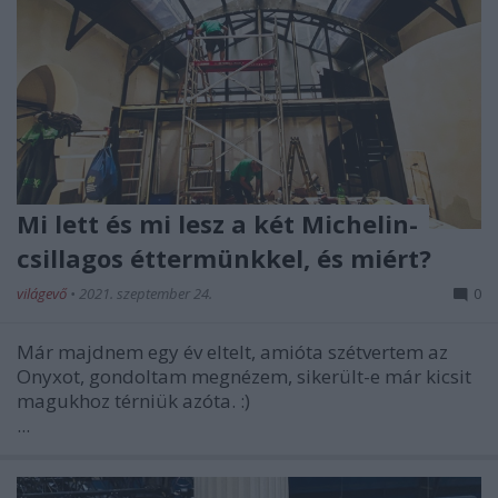
Mi lett és mi lesz a két Michelin-
csillagos éttermünkkel, és miért?
világevő
•
2021. szeptember 24.
0
Már majdnem egy év eltelt, amióta szétvertem az
Onyxot, gondoltam megnézem, sikerült-e már kicsit
magukhoz térniük azóta. :)
...