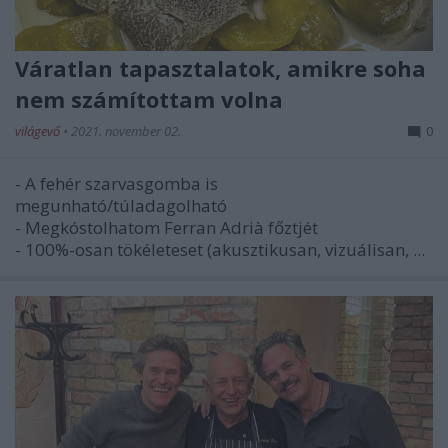
Váratlan tapasztalatok, amikre soha
nem számítottam volna
világevő
•
2021. november 02.
0
- A fehér szarvasgomba is
megunható/túladagolható
- Megkóstolhatom Ferran Adrià főztjét
- 100%-osan tökéleteset (akusztikusan, vizuálisan, ...