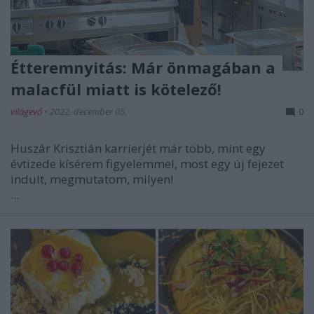
Étteremnyitás: Már önmagában a
malacfül miatt is kötelező!
világevő
•
2022. december 05.
0
Huszár Krisztián karrierjét már több, mint egy
évtizede kísérem figyelemmel, most egy új fejezet
indult, megmutatom, milyen!
...