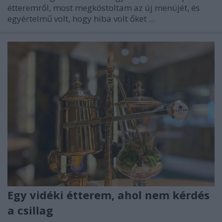
étteremről, most megkóstoltam az új menüjét, és
egyértelmű volt, hogy hiba volt őket ...
Egy vidéki étterem, ahol nem kérdés
a csillag