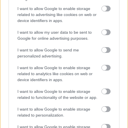
I want to allow Google to enable storage
Meglepő módon nem valami furcsa alapanyaghoz
related to advertising like cookies on web or
kapcsolódik, pedig azokat is mindig megkóstolom,
device identifiers in apps.
hanem a legfurcsább vendéglátóipari
létesítményhez, ...
I want to allow my user data to be sent to
Google for online advertising purposes.
I want to allow Google to send me
personalized advertising.
I want to allow Google to enable storage
related to analytics like cookies on web or
device identifiers in apps.
I want to allow Google to enable storage
related to functionality of the website or app.
I want to allow Google to enable storage
related to personalization.
I want to allow Google to enable storage