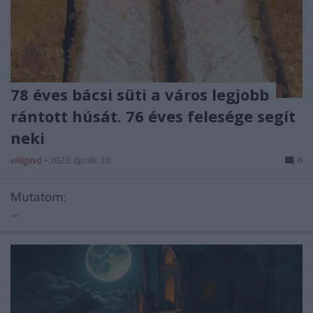
78 éves bácsi süti a város legjobb
rántott húsát. 76 éves felesége segít
neki
világevő
•
2023. április 10.
6
Mutatom:
...