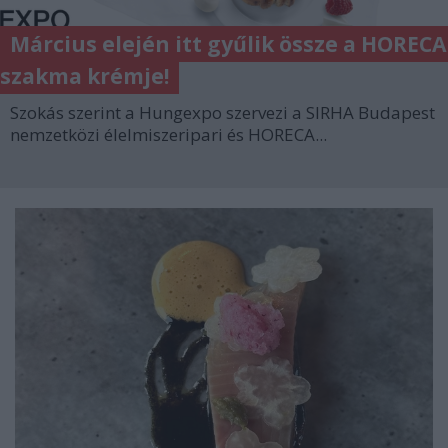
Március elején itt gyűlik össze a HORECA
szakma krémje!
Szokás szerint a Hungexpo szervezi a SIRHA Budapest
nemzetközi élelmiszeripari és HORECA...