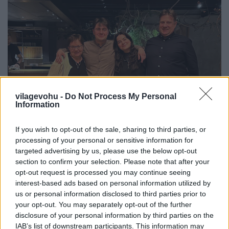
vilagevohu -
Do Not Process My Personal
Information
If you wish to opt-out of the sale, sharing to third parties, or
processing of your personal or sensitive information for
targeted advertising by us, please use the below opt-out
Egy csíki család kalandjai a világ
section to confirm your selection. Please note that after your
legjobb éttermében
opt-out request is processed you may continue seeing
interest-based ads based on personal information utilized by
világevő
•
2023. február 05.
0
us or personal information disclosed to third parties prior to
your opt-out. You may separately opt-out of the further
disclosure of your personal information by third parties on the
Lenkék a Nomában
IAB’s list of downstream participants. This information may