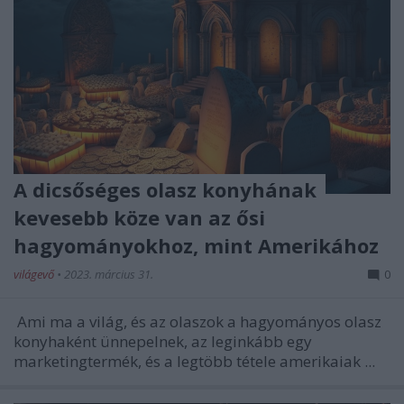
A dicsőséges olasz konyhának
kevesebb köze van az ősi
hagyományokhoz, mint Amerikához
világevő
•
2023. március 31.
0
Ami ma a világ, és az olaszok a hagyományos olasz
konyhaként ünnepelnek, az leginkább egy
marketingtermék, és a legtöbb tétele amerikaiak ...