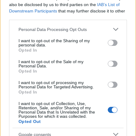
also be disclosed by us to third parties on the
IAB’s List of
...
Downstream Participants
that may further disclose it to other
third parties.
Please note that this website/app uses one or more Google
Personal Data Processing Opt Outs
services and may gather and store information including but
not limited to your visit or usage behaviour. You may click to
I want to opt-out of the Sharing of my
personal data.
grant or deny consent to Google and its third-party tags to
Opted In
use your data for below specified purposes in below Google
consent section.
I want to opt-out of the Sale of my
Personal Data.
Opted In
I want to opt-out of processing my
Personal Data for Targeted Advertising.
Opted In
I want to opt-out of Collection, Use,
Retention, Sale, and/or Sharing of my
Életem egyik legbizarrabb
Personal Data that Is Unrelated with the
Purposes for which it was collected.
gasztroélménye
Opted Out
világevő
•
2023. január 01.
2
Google consents