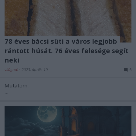
78 éves bácsi süti a város legjobb
rántott húsát. 76 éves felesége segít
neki
világevő
•
2023. április 10.
6
Mutatom:
...