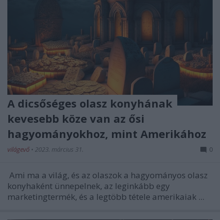
A dicsőséges olasz konyhának
kevesebb köze van az ősi
hagyományokhoz, mint Amerikához
világevő
•
2023. március 31.
0
Ami ma a világ, és az olaszok a hagyományos olasz
konyhaként ünnepelnek, az leginkább egy
marketingtermék, és a legtöbb tétele amerikaiak ...