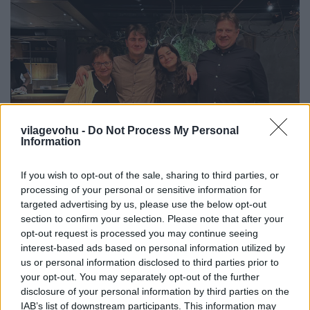
vilagevohu -
Do Not Process My Personal
Information
If you wish to opt-out of the sale, sharing to third parties, or
processing of your personal or sensitive information for
targeted advertising by us, please use the below opt-out
Egy csíki család kalandjai a világ
section to confirm your selection. Please note that after your
legjobb éttermében
opt-out request is processed you may continue seeing
interest-based ads based on personal information utilized by
világevő
•
2023. február 05.
0
us or personal information disclosed to third parties prior to
your opt-out. You may separately opt-out of the further
disclosure of your personal information by third parties on the
Lenkék a Nomában
IAB’s list of downstream participants. This information may