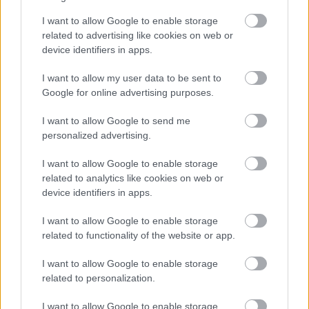
I want to allow Google to enable storage
Meglepő módon nem valami furcsa alapanyaghoz
related to advertising like cookies on web or
kapcsolódik, pedig azokat is mindig megkóstolom,
device identifiers in apps.
hanem a legfurcsább vendéglátóipari
létesítményhez, ...
I want to allow my user data to be sent to
Google for online advertising purposes.
I want to allow Google to send me
personalized advertising.
I want to allow Google to enable storage
related to analytics like cookies on web or
device identifiers in apps.
I want to allow Google to enable storage
related to functionality of the website or app.
I want to allow Google to enable storage
related to personalization.
I want to allow Google to enable storage