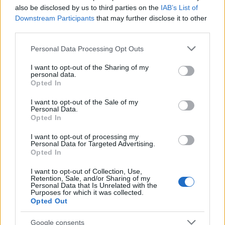
also be disclosed by us to third parties on the
IAB’s List of
...
Downstream Participants
that may further disclose it to other
third parties.
Please note that this website/app uses one or more Google
Personal Data Processing Opt Outs
services and may gather and store information including but
not limited to your visit or usage behaviour. You may click to
I want to opt-out of the Sharing of my
personal data.
grant or deny consent to Google and its third-party tags to
Opted In
use your data for below specified purposes in below Google
consent section.
I want to opt-out of the Sale of my
Personal Data.
Opted In
I want to opt-out of processing my
Personal Data for Targeted Advertising.
Opted In
I want to opt-out of Collection, Use,
Retention, Sale, and/or Sharing of my
Életem egyik legbizarrabb
Personal Data that Is Unrelated with the
Purposes for which it was collected.
gasztroélménye
Opted Out
világevő
•
2023. január 01.
2
Google consents