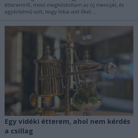
étteremről, most megkóstoltam az új menüjét, és
egyértelmű volt, hogy hiba volt őket ...
Egy vidéki étterem, ahol nem kérdés
a csillag