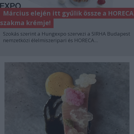
Március elején itt gyűlik össze a HORECA
szakma krémje!
Szokás szerint a Hungexpo szervezi a SIRHA Budapest
nemzetközi élelmiszeripari és HORECA...