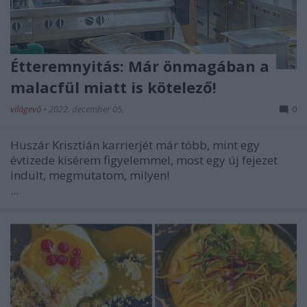
Étteremnyitás: Már önmagában a
malacfül miatt is kötelező!
világevő
•
2022. december 05.
0
Huszár Krisztián karrierjét már több, mint egy
évtizede kísérem figyelemmel, most egy új fejezet
indult, megmutatom, milyen!
...