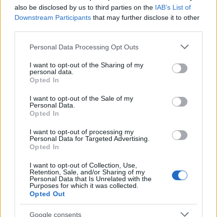
also be disclosed by us to third parties on the
IAB’s List of
...
Downstream Participants
that may further disclose it to other
third parties.
Please note that this website/app uses one or more Google
Personal Data Processing Opt Outs
services and may gather and store information including but
not limited to your visit or usage behaviour. You may click to
I want to opt-out of the Sharing of my
personal data.
grant or deny consent to Google and its third-party tags to
Opted In
use your data for below specified purposes in below Google
consent section.
I want to opt-out of the Sale of my
Personal Data.
Opted In
I want to opt-out of processing my
Personal Data for Targeted Advertising.
Opted In
I want to opt-out of Collection, Use,
Retention, Sale, and/or Sharing of my
Életem egyik legbizarrabb
Personal Data that Is Unrelated with the
Purposes for which it was collected.
gasztroélménye
Opted Out
világevő
•
2023. január 01.
2
Google consents