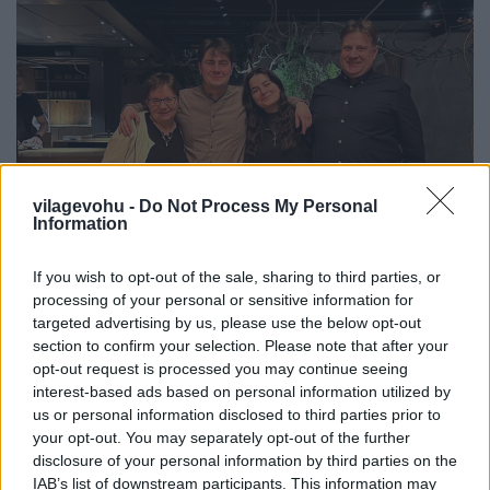
vilagevohu -
Do Not Process My Personal
Information
If you wish to opt-out of the sale, sharing to third parties, or
processing of your personal or sensitive information for
targeted advertising by us, please use the below opt-out
Egy csíki család kalandjai a világ
section to confirm your selection. Please note that after your
legjobb éttermében
opt-out request is processed you may continue seeing
interest-based ads based on personal information utilized by
világevő
•
2023. február 05.
0
us or personal information disclosed to third parties prior to
your opt-out. You may separately opt-out of the further
disclosure of your personal information by third parties on the
Lenkék a Nomában
IAB’s list of downstream participants. This information may