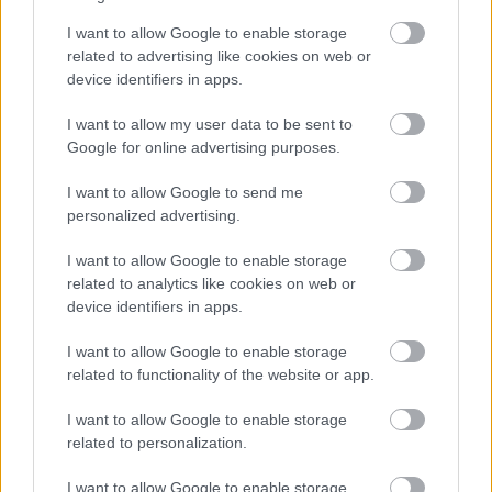
I want to allow Google to enable storage
Meglepő módon nem valami furcsa alapanyaghoz
related to advertising like cookies on web or
kapcsolódik, pedig azokat is mindig megkóstolom,
device identifiers in apps.
hanem a legfurcsább vendéglátóipari
létesítményhez, ...
I want to allow my user data to be sent to
Google for online advertising purposes.
I want to allow Google to send me
personalized advertising.
I want to allow Google to enable storage
related to analytics like cookies on web or
device identifiers in apps.
I want to allow Google to enable storage
related to functionality of the website or app.
I want to allow Google to enable storage
related to personalization.
I want to allow Google to enable storage