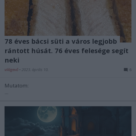
78 éves bácsi süti a város legjobb
rántott húsát. 76 éves felesége segít
neki
világevő
•
2023. április 10.
6
Mutatom:
...