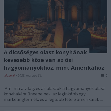
A dicsőséges olasz konyhának
kevesebb köze van az ősi
hagyományokhoz, mint Amerikához
világevő
•
2023. március 31.
0
Ami ma a világ, és az olaszok a hagyományos olasz
konyhaként ünnepelnek, az leginkább egy
marketingtermék, és a legtöbb tétele amerikaiak ...