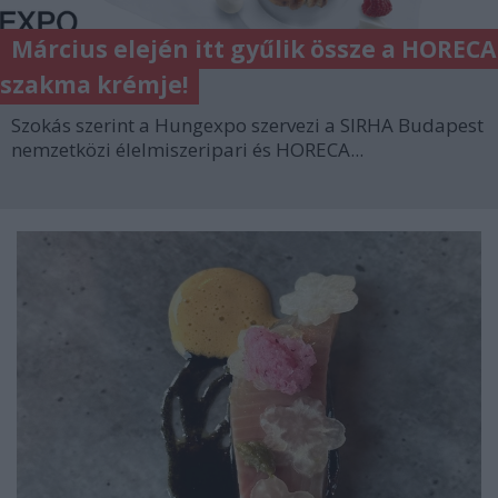
Március elején itt gyűlik össze a HORECA
szakma krémje!
Szokás szerint a Hungexpo szervezi a SIRHA Budapest
nemzetközi élelmiszeripari és HORECA...