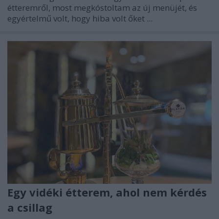
étteremről, most megkóstoltam az új menüjét, és
egyértelmű volt, hogy hiba volt őket ...
Egy vidéki étterem, ahol nem kérdés
a csillag