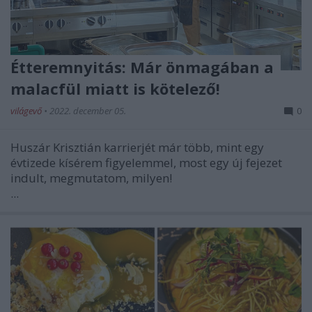
Étteremnyitás: Már önmagában a
malacfül miatt is kötelező!
világevő
•
2022. december 05.
0
Huszár Krisztián karrierjét már több, mint egy
évtizede kísérem figyelemmel, most egy új fejezet
indult, megmutatom, milyen!
...