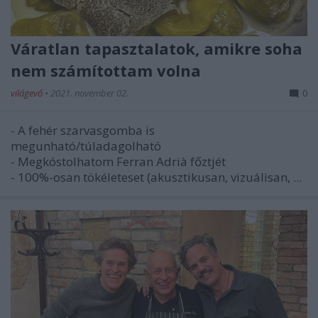
Váratlan tapasztalatok, amikre soha
nem számítottam volna
világevő
•
2021. november 02.
0
- A fehér szarvasgomba is
megunható/túladagolható
- Megkóstolhatom Ferran Adrià főztjét
- 100%-osan tökéleteset (akusztikusan, vizuálisan, ...