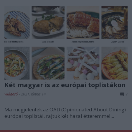
Két magyar is az európai toplistákon
világevő
•
2021. június 14.
7
Ma megjelentek az OAD (Opinionated About Dining)
európai toplistái, rajtuk két hazai étteremmel...
...