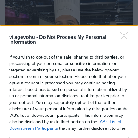
vilagevohu -
Do Not Process My Personal
Information
If you wish to opt-out of the sale, sharing to third parties, or
processing of your personal or sensitive information for
targeted advertising by us, please use the below opt-out
section to confirm your selection. Please note that after your
opt-out request is processed you may continue seeing
Gasztroemberek, akikről sokat
interest-based ads based on personal information utilized by
us or personal information disclosed to third parties prior to
hallunk még 1. rész
your opt-out. You may separately opt-out of the further
világevő
•
2021. szeptember 12.
0
disclosure of your personal information by third parties on the
IAB’s list of downstream participants. This information may
also be disclosed by us to third parties on the
IAB’s List of
Egy mai véletlen találkozás.
Downstream Participants
that may further disclose it to other
...
third parties.