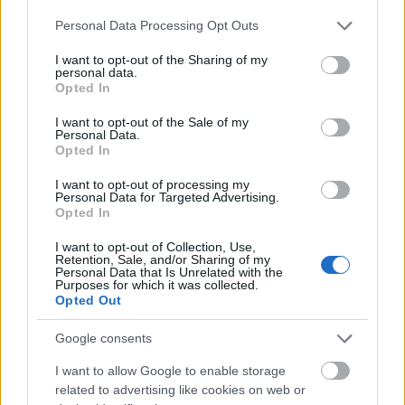
Please note that this website/app uses one or more Google
Personal Data Processing Opt Outs
services and may gather and store information including but
not limited to your visit or usage behaviour. You may click to
I want to opt-out of the Sharing of my
personal data.
grant or deny consent to Google and its third-party tags to
Opted In
use your data for below specified purposes in below Google
consent section.
I want to opt-out of the Sale of my
Personal Data.
Opted In
I want to opt-out of processing my
Personal Data for Targeted Advertising.
Opted In
I want to opt-out of Collection, Use,
Retention, Sale, and/or Sharing of my
Personal Data that Is Unrelated with the
Purposes for which it was collected.
Egy új magyar csillagos, ami csak
Opted Out
félig magyar. Megmutatom az
Google consents
Essenciát!
I want to allow Google to enable storage
világevő
•
2021. szeptember 04.
5
related to advertising like cookies on web or