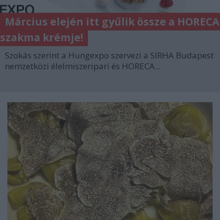
Március elején itt gyűlik össze a HORECA
szakma krémje!
Szokás szerint a Hungexpo szervezi a SIRHA Budapest
nemzetközi élelmiszeripari és HORECA...