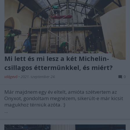
Mi lett és mi lesz a két Michelin-
csillagos éttermünkkel, és miért?
világevő
•
2021. szeptember 24.
0
Már majdnem egy év eltelt, amióta szétvertem az
Onyxot, gondoltam megnézem, sikerült-e már kicsit
magukhoz térniük azóta. :)
...