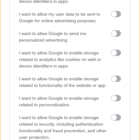
device identifiers in apps.
Az egyik új hazai Michelin-csillagosban egyszerre
I want to allow my user data to be sent to
elérhetők a hazai és a portugál gasztronómia
Google for online advertising purposes.
izgalmai.
Egy nagyon portugál befejezés (az ...
I want to allow Google to send me
personalized advertising.
I want to allow Google to enable storage
related to analytics like cookies on web or
device identifiers in apps.
I want to allow Google to enable storage
related to functionality of the website or app.
I want to allow Google to enable storage
related to personalization.
I want to allow Google to enable storage
related to security, including authentication
functionality and fraud prevention, and other
user protection.