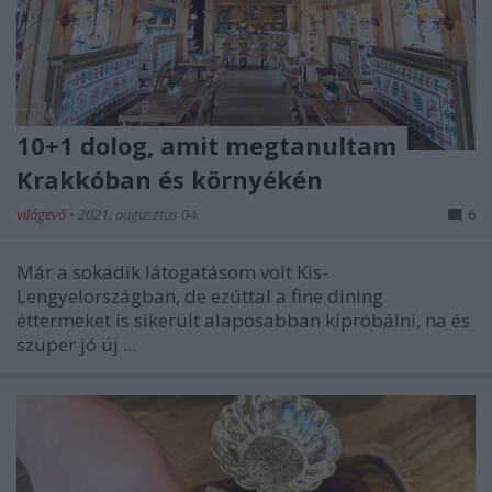
10+1 dolog, amit megtanultam
Krakkóban és környékén
világevő
•
2021. augusztus 04.
6
Már a sokadik látogatásom volt Kis-
Lengyelországban, de ezúttal a fine dining
éttermeket is sikerült alaposabban kipróbálni, na és
szuper jó új ...