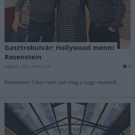
Gasztrobulvár: Hollywood menni
Rosenstein
világevő
•
2021. október 18.
6
Rosenstein Tibor nem ijed meg a nagy nevektől.
...