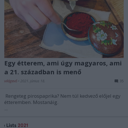
Egy étterem, ami úgy magyaros, ami
a 21. században is menő
világevő
•
2021. június 18.
35
Rengeteg pirospaprika? Nem túl kedvező előjel egy
étteremben. Mostanáig.
...