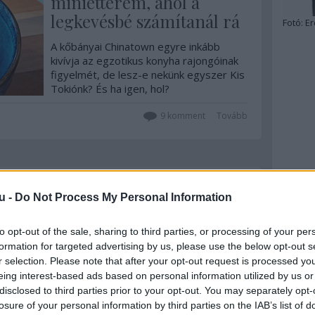
miniétterem, ahol a
legkevésbé számítanál rá
Fotó:
Er
A kőbányai Chinatown egyre inkább
kivívja az egzotikus konyha rajongóinak
figyelmét, de lesz-e nekünk egyszer Kis
Tokiónk? És ha igen, hol?
9
komment
Tovább
2019. szeptember 06.
írta:
világevő
u -
Do Not Process My Personal Information
Igazi libanoni ízek
Budapest belvárosában
to opt-out of the sale, sharing to third parties, or processing of your per
formation for targeted advertising by us, please use the below opt-out s
Az egész Világevő blogot egy libanoni
r selection. Please note that after your opt-out request is processed y
gasztrotúrával kezdtem - egyébként a
eing interest-based ads based on personal information utilized by us or
hónap végén lesz pontosan 9 éve -
disclosed to third parties prior to your opt-out. You may separately opt-
amihez előzményül egy fantasztikus
losure of your personal information by third parties on the IAB’s list of
párizsi libanoni vacsora szolgált, ott