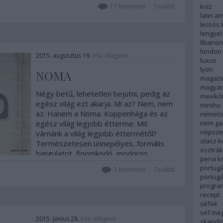
kvíz
17
komment
Tovább
latin a
lecsós 
lengyel
libanon
london
2015. augusztus 19.
írta:
világevő
luxus
lyon
NOMA
magazi
magyar
Négy betű, lehetetlen bejutni, pedig az
mexikó
egész világ ezt akarja. Mi az? Nem, nem
minihu
az. Hanem a Noma. Koppenhága és az
németo
nem ga
egész világ legjobb étterme. Mit
népsze
várnánk a világ legjobb éttermétől?
olasz 
Természetesen ünnepélyes, formális
osztrá
hangulatot, finomkodó, modoros
perui 
felszolgálókat,…
portugá
3
komment
Tovább
portug
progra
recept
séfek
séf me
2015. június 28.
írta:
világevő
skandi