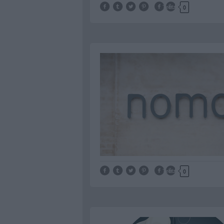
Tetszik
0
Tetszik
0