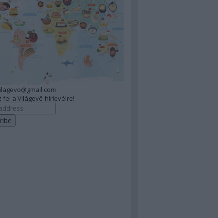
vilagevo@gmail.com
 fel a Világevő-hírlevélre!