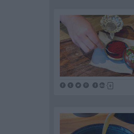
Tetszik
0