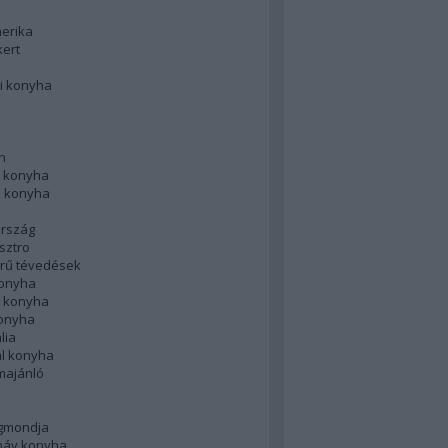
merika
kert
i konyha
n
 konyha
i konyha
rszág
sztro
rű tévedések
konyha
k konyha
konyha
lia
ál konyha
majánló
gmondja
náv konyha