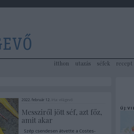
itthon
utazás
séfek
recept
2022. február 12.
írta:
világevő
Ú J: V I
Messziről jött séf, azt főz,
amit akar
Szép csendesen átvette a Costes-