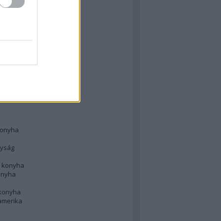
 konyha
l
 konyha
d konyha
ong
konyha
konyha
nyság
n konyha
onyha
 konyha
amerika