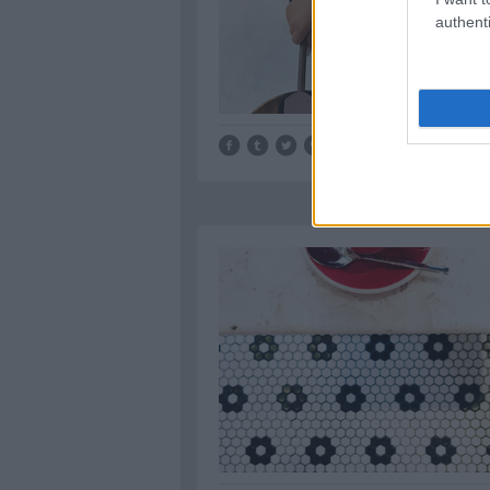
authenti
Tetszik
0