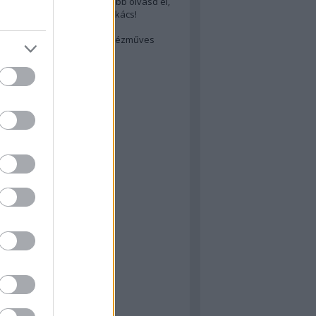
cs akarsz lenni? Akkor előbb olvasd el,
ondol erről egy magyar szakács!
életes steak titka
est rejtett kincsei: orosz kézműves
ászat
atok
 konyha
a
konyha
konyha
m
dor
 dor
nyha
rika