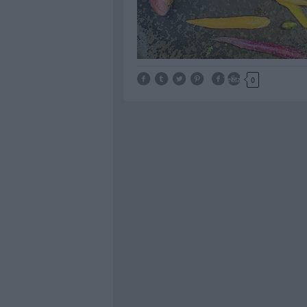
Tetszik
0