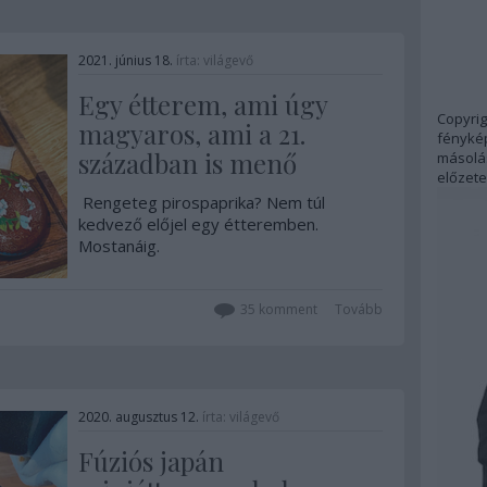
2021. június 18.
írta:
világevő
Egy étterem, ami úgy
Copyrig
magyaros, ami a 21.
fénykép
században is menő
másolás
előzete
Rengeteg pirospaprika? Nem túl
kedvező előjel egy étteremben.
Mostanáig.
35
komment
Tovább
2020. augusztus 12.
írta:
világevő
Fúziós japán