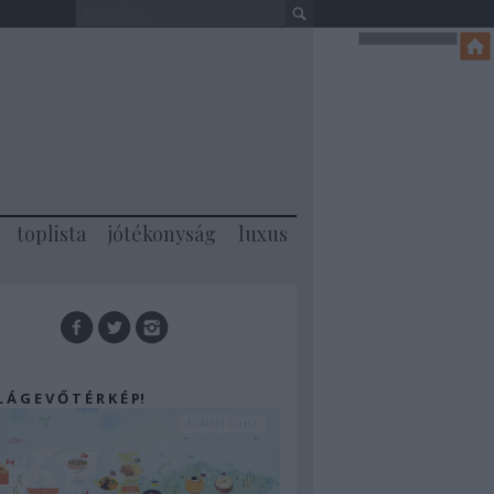
toplista
jótékonyság
luxus
 L Á G E V Ő T É R K É P!