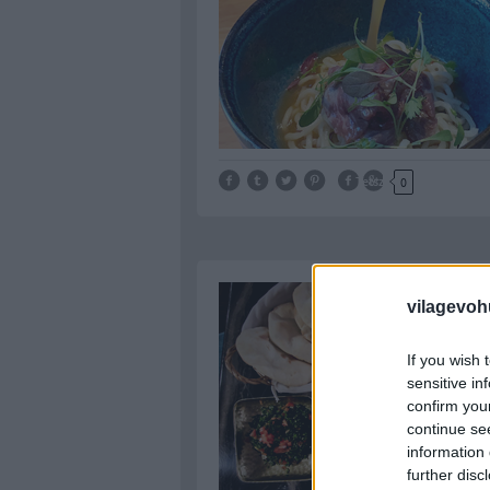
Tetszik
0
vilagevoh
If you wish 
sensitive in
confirm you
continue se
information 
further disc