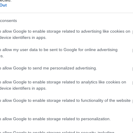
Szaká
Out
mit g
2017. október 31.
írta:
világevő
A tök
Budap
Nagyon kellemes
consents
cukr
meglepetés a belvárosban
o allow Google to enable storage related to advertising like cookies on
Évekkel ezelőtt borbárként voltam
evice identifiers in apps.
Rov
párszor, és néha még jókat is ettem, de
valahogy soha nem tekintettem ‘komoly’
o allow my user data to be sent to Google for online advertising
afrikai
étteremként az innióra. Aztán pár hete
s.
ausztri
volt egy izgalmas vendégséfük, aki miatt
ázsia
ázsiai 
érdemesnek tűnt megnézni, és olyan jól
to allow Google to send me personalized advertising.
baszk 
sikerült a látogatás, hogy tudni akartam
14
komment
Tovább
bejrút
azt is, mit csinálnak,…
o allow Google to enable storage related to analytics like cookies on
belgiu
berlin
evice identifiers in apps.
bizarr
bocuse
o allow Google to enable storage related to functionality of the website
bocuse
2017. március 04.
írta:
világevő
brit ko
Étterembe? Gyerekkel?! -
cukiság
o allow Google to enable storage related to personalization.
dél ame
Étterembarát gyerekek
ego
English
o allow Google to enable storage related to security, including