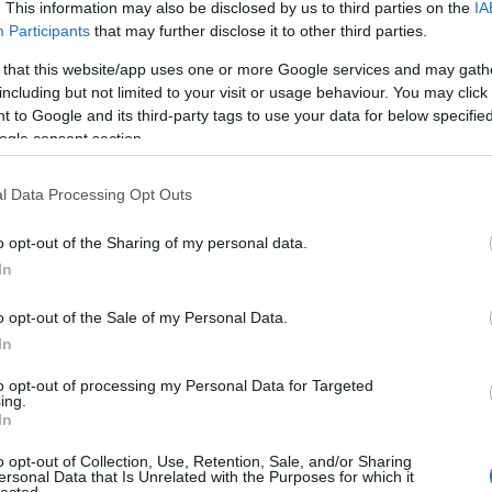
. This information may also be disclosed by us to third parties on the
IA
döntöttem el, hogy egyszer a saját
Participants
that may further disclose it to other third parties.
környezetükben is meg kell kóstolnom
3
komment
Tovább
ezeket az ízeket. Most nagyon
 that this website/app uses one or more Google services and may gath
izgalmas…
including but not limited to your visit or usage behaviour. You may click 
 to Google and its third-party tags to use your data for below specifi
ogle consent section.
2019. július 22.
írta:
világevő
Mit keres egy igazi
l Data Processing Opt Outs
matador az etyeki
o opt-out of the Sharing of my personal data.
szőlőben?
In
Hús vagy medence? Egy hely, ahol nem
o opt-out of the Sale of my Personal Data.
kell választani.
In
to opt-out of processing my Personal Data for Targeted
TOP
ing.
Szólj hozzá!
Tovább
In
Annyi
magya
o opt-out of Collection, Use, Retention, Sale, and/or Sharing
A 10
ersonal Data that Is Unrelated with the Purposes for which it
lected.