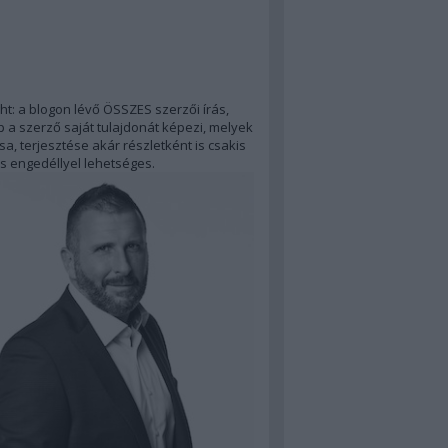
ht: a blogon lévő ÖSSZES szerzői írás,
 a szerző saját tulajdonát képezi, melyek
a, terjesztése akár részletként is csakis
s engedéllyel lehetséges.