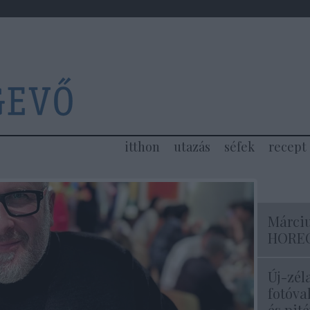
itthon
utazás
séfek
recept
Márciu
HOREC
Új-zél
fotóva
és pité