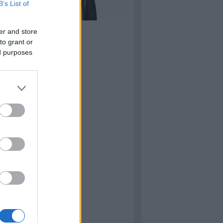
B’s List of
dőháti Áron
er and store
to grant or
ed purposes