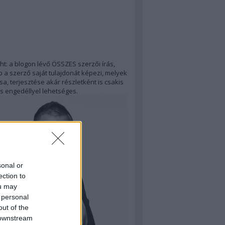
ht: a blogon lévő ÖSSZES szerzői írás,
 a szerző saját tulajdonát képezi, melyek
a, terjesztése akár részletként is csakis
s engedéllyel lehetséges.
sonal or
ection to
ou may
 personal
out of the
 downstream