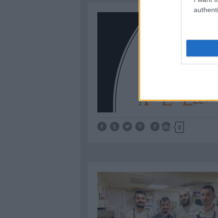
authenti
Tetszik
0