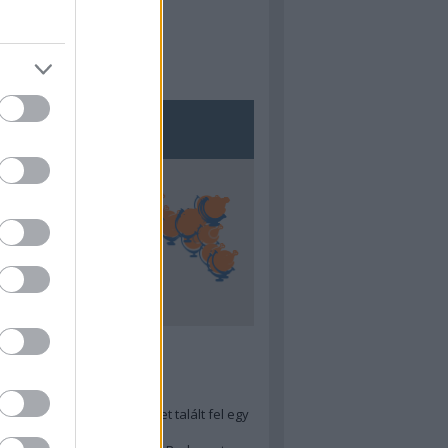
5
ra menő Budapest-térképet talált fel egy
r tervező, hogy...