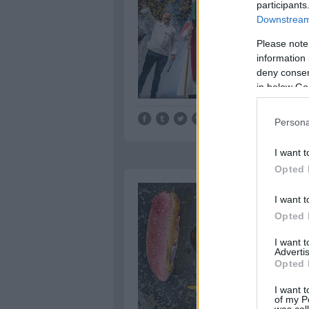
participants
Downstream 
Please note
information 
deny consent
in below Go
Tetszik
0
Persona
I want t
Opted 
I want t
Opted 
I want 
Advertis
Opted 
I want t
of my P
was col