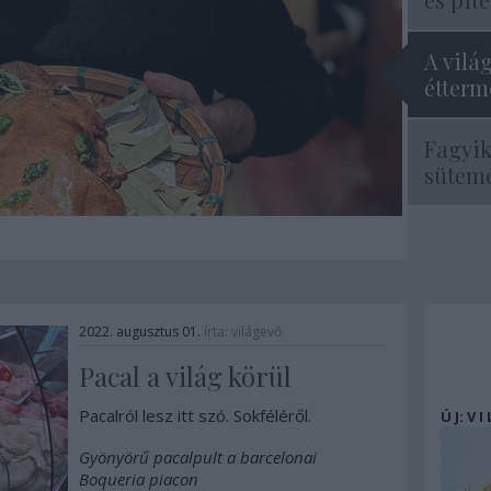
A vilá
étterme
Fagyik
sütemé
2022. augusztus 01.
írta:
világevő
Pacal a világ körül
Pacalról lesz itt szó. Sokféléről.
Ú J: V I
Gyönyörű pacalpult a barcelonai
Boqueria piacon