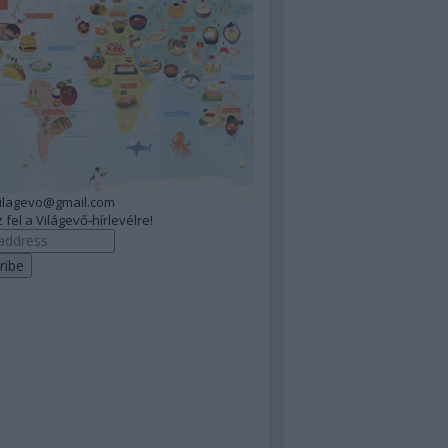
vilagevo@gmail.com
 fel a Világevő-hírlevélre!