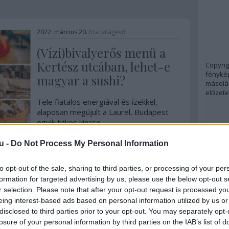
2022. március 20.
írta:
világevő
(Vízi)bivalyerős menü a
Kertész utcában, lehet-e
Copyrig
fénykép
magyar a sushi?
másolás
előzete
Tele fiatalos energiával és ízekkel,
alaposan megújult a Laurel, Budapest
egyik titkos kincse.
...
u -
Do Not Process My Personal Information
2
komment
Tovább
to opt-out of the sale, sharing to third parties, or processing of your per
formation for targeted advertising by us, please use the below opt-out s
r selection. Please note that after your opt-out request is processed y
2022. március 17.
írta:
világevő
eing interest-based ads based on personal information utilized by us or
disclosed to third parties prior to your opt-out. You may separately opt-
Így juthatsz be a Bocuse
losure of your personal information by third parties on the IAB’s list of