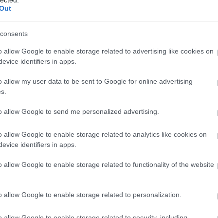
Portugáliába távozó Miguel Vieirától,
Out
Molnár Márk, aki markáns ételsorral
mutatkozott ...
1
komment
Tovább
consents
o allow Google to enable storage related to advertising like cookies on
evice identifiers in apps.
2022. január 14.
írta:
világevő
o allow my user data to be sent to Google for online advertising
Fantasztikus pékség
s.
nyitott!
to allow Google to send me personalized advertising.
A valódi, igényes alapokból dolgozó
o allow Google to enable storage related to analytics like cookies on
pékségek nyitása mindig ünnep, ugyanis
evice identifiers in apps.
ez nem olyan műfaj, amit divatból, félig-
meddig lelkesen lehet művelni. Ide
o allow Google to enable storage related to functionality of the website
teljes ...
TOP
6
komment
Tovább
o allow Google to enable storage related to personalization.
Annyi
magya
o allow Google to enable storage related to security, including