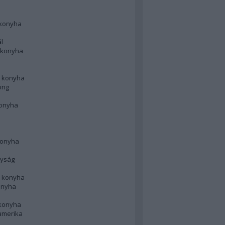
 konyha
l
 konyha
d konyha
ong
konyha
konyha
nyság
n konyha
onyha
 konyha
amerika