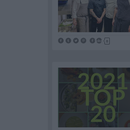
Tetszik
0