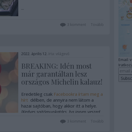
...
3
komment
Tovább
2022. április 12.
írta:
világevő
Email: 
BREAKING: Idén most
Iratkozz
már garantáltan lesz
országos Michelin kalauz!
Eredetileg csak
Facebookra írtam meg a
hírt
délben, de annyira nem látom a
hazai sajtóban, hogy akkor itt a helye.
[Kedves sajtómunkatárs, ha innen veszed
át a ...
3
komment
Tovább