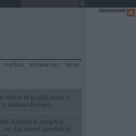
toplista
jótékonyság
luxus
s elején itt gyűlik össze a
A szakma krémje!
andi kalandok rengeteg
l, egy kis maori konyhával
vel