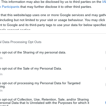
d'Orra - és minden más
. This information may also be disclosed by us to third parties on the
IA
Participants
that may further disclose it to other third parties.
fontos a Sirháról
Fotó:
Er
 that this website/app uses one or more Google services and may gath
Már csak kevesebb, mint egy hét van a
including but not limited to your visit or usage behaviour. You may click 
Bocuse d'Or európai döntőjéig, ami egy
 to Google and its third-party tags to use your data for below specifi
grandiózus HoReCa expó keretében
ogle consent section.
zajlik, összeszedtem minden fontosat
ezekről.
Szólj hozzá!
Tovább
l Data Processing Opt Outs
...
o opt-out of the Sharing of my personal data.
In
2022. február 12.
írta:
világevő
o opt-out of the Sale of my Personal Data.
Messziről jött séf, azt főz,
In
amit akar
to opt-out of processing my Personal Data for Targeted
ing.
In
Szép csendesen átvette a Costes-
o opt-out of Collection, Use, Retention, Sale, and/or Sharing
csoport szakmai irányítását, a végleg
ersonal Data that Is Unrelated with the Purposes for which it
lected.