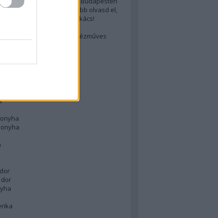
 legjobb (elérhető árú) ebéd Budapesten
cs akarsz lenni? Akkor előbb olvasd el,
ondol erről egy magyar szakács!
életes steak titka
est rejtett kincsei: orosz kézműves
ászat
atok
 konyha
a
konyha
konyha
m
dor
 dor
nyha
rika