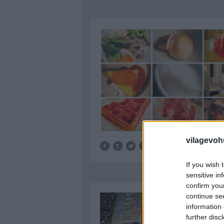
vilagevoh
Tetszik
0
If you wish 
sensitive in
confirm you
continue se
information 
further disc