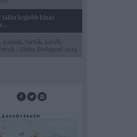
g talán legjobb kínai
...
, pizzák, torták, kávék,
nyek - Sirha Budapest 2024
 L Á G E V Ő T É R K É P!