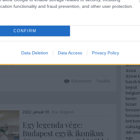
A 10
Szaká
cation functionality and fraud prevention, and other user protection.
2022. január 07.
írta:
világevő
mit g
A tök
Az Év Étterme 2021.
Budap
cukr
CONFIRM
Hosszas mérlegelés után a Világevő
zsűrije egyhangú szavazáson
megválasztotta az óév éttermét.
Rov
Data Deletion
Data Access
Privacy Policy
...
afrikai
ausztri
ázsia
ázsiai 
6
komment
Tovább
baszk 
bejrút
belgiu
berlin
bizarr
bocuse
2022. január 01.
írta:
világevő
bocuse
brit ko
Egy legenda vége:
cukiság
Budapest egyik ikonikus
dél ame
ego