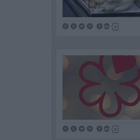
Tetszik
0
Tetszik
0