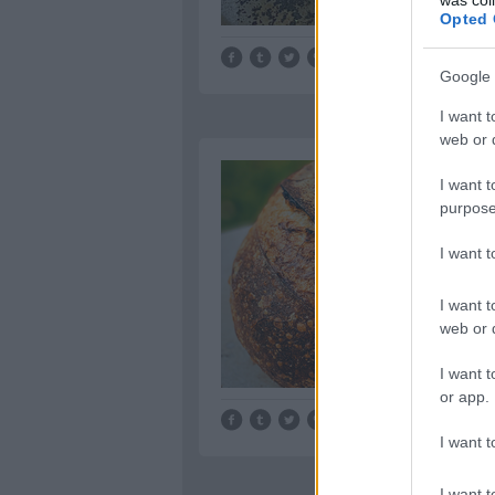
Opted 
Tetszik
0
Google 
I want t
web or d
I want t
purpose
I want 
I want t
web or d
I want t
or app.
Tetszik
0
I want t
I want t