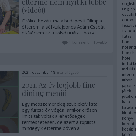
étterme nem nyit ki többé
english
(videó))
English
északi
európa
Örökre bezárt ma a budapesti Olimpia
fesztivá
étterem, a séf-tulajdonos Ádám Csabát
francia
elkísértem az "utolsó útjára", hogy
futás
méltó emléket állítsunk nekik.
hanoi
1
komment
Tovább
hollan
Akit csak a videó ...
hong k
hotel
indiai 
indulás
2021. december 18.
írta:
világevő
interjú
itthon
2021. Az év legjobb fine
japán 
dining menüi
játék
jótéko
kaja
Egy messzemenőkig szubjektív lista,
katalá
egy furcsa év végén, amikor erősen
kínai k
limitáltak voltak a lehetőségek
könyv
természetesen, de azért a toplista
koreai
mindegyik étterme bőven a ...
közép 
külföld