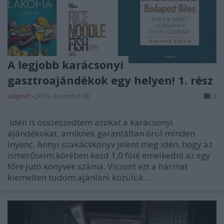
A legjobb karácsonyi
gasztroajándékok egy helyen! 1. rész
világevő
•
2015. december 08.
0
Idén is összeszedtem azokat a karácsonyi
ajándékokat, amiknek garantáltan örül minden
ínyenc. Annyi szakácskönyv jelent meg idén, hogy az
ismerőseim körében kezd 1,0 fölé emelkedni az egy
főre jutó könyvek száma. Viszont ezt a hármat
kiemelten tudom ajánlani közülük…