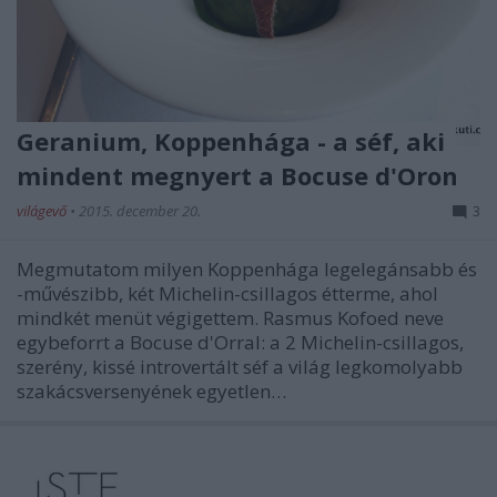
Geranium, Koppenhága - a séf, aki
mindent megnyert a Bocuse d'Oron
világevő
•
2015. december 20.
3
Megmutatom milyen Koppenhága legelegánsabb és
-művészibb, két Michelin-csillagos étterme, ahol
mindkét menüt végigettem. Rasmus Kofoed neve
egybeforrt a Bocuse d'Orral: a 2 Michelin-csillagos,
szerény, kissé introvertált séf a világ legkomolyabb
szakácsversenyének egyetlen…