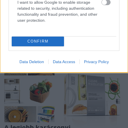
szempontból is nagyon problémás San Pellegrino
I want to allow Google to enable storage
listát, ami a világ legjobb éttermeit veszi sorba
related to security, including authentication
minden évben. Ismerős a fenti képen látható séf?
functionality and fraud prevention, and other
user protection.
Nem? Pedig ő a világ legjobb…
CONFIRM
Data Deletion
Data Access
Privacy Policy
A legjobb karácsonyi