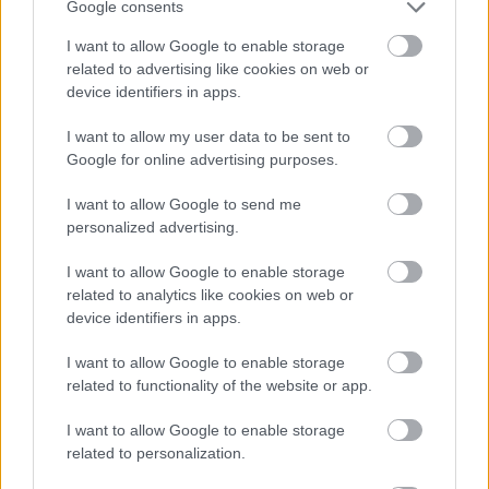
Google consents
I want to allow Google to enable storage
related to advertising like cookies on web or
device identifiers in apps.
I want to allow my user data to be sent to
Google for online advertising purposes.
I want to allow Google to send me
personalized advertising.
I want to allow Google to enable storage
related to analytics like cookies on web or
Itt a francia ellencsapás a San
device identifiers in apps.
Pellegrino listára!
I want to allow Google to enable storage
related to functionality of the website or app.
világevő
•
2015. december 12.
3
I want to allow Google to enable storage
Hónapok óta készülnek a franciák egy méltó
related to personalization.
válaszra, amivel előbb-utóbb lesöpörhetik a sok