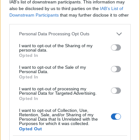
IAB’s list of downstream participants. This information may
also be disclosed by us to third parties on the
IAB’s List of
Downstream Participants
that may further disclose it to other
third parties.
Please note that this website/app uses one or more Google
Personal Data Processing Opt Outs
services and may gather and store information including but
not limited to your visit or usage behaviour. You may click to
I want to opt-out of the Sharing of my
Megvan a magyar Bocuse d'Or döntő
personal data.
grant or deny consent to Google and its third-party tags to
Opted In
use your data for below specified purposes in below Google
mezőnye!
consent section.
I want to opt-out of the Sale of my
világevő
•
2015. december 13.
13
Personal Data.
Opted In
Ők hatan küzdenek majd február 18-án azért, hogy a
I want to opt-out of processing my
Personal Data for Targeted Advertising.
legjobb majd májusban a Bocuse d'Or Európa
Opted In
döntőben Budapesten képviselje Magyarországot!
[Itt a következő Világevő Vacsora, akár karácsonyi
I want to opt-out of Collection, Use,
ajándéknak is!] Az eddigi lyoni kijutást kiharcoló
Retention, Sale, and/or Sharing of my
Personal Data that Is Unrelated with the
versenyzőink…
Purposes for which it was collected.
Opted Out