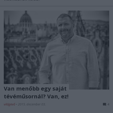
Van menőbb egy saját
tévéműsornál? Van, ez!
világevő
•
2015. december 03.
4