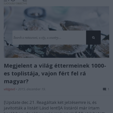
Megjelent a világ éttermeinek 1000-
es toplistája, vajon fért fel rá
magyar?
világevő
•
2015. december 19.
1
[Update dec.21. Reagáltak két jelzésemre is, és
javították a listát! Lásd lent!]A listáról már írtam