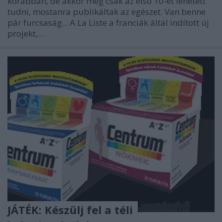
korábban, de akkor még csak az első 10-et lehetett
tudni, mostanra publikáltak az egészet. Van benne
pár furcsaság... A La Liste a franciák által indított új
projekt,…
JÁTÉK: Készülj fel a téli