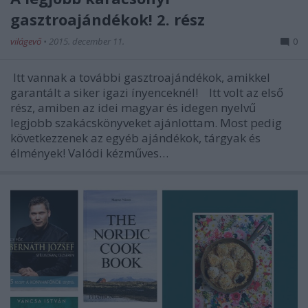
gasztroajándékok! 2. rész
világevő
•
2015. december 11.
0
Itt vannak a további gasztroajándékok, amikkel
garantált a siker igazi ínyenceknél! Itt volt az első
rész, amiben az idei magyar és idegen nyelvű
legjobb szakácskönyveket ajánlottam. Most pedig
következzenek az egyéb ajándékok, tárgyak és
élmények! Valódi kézműves…