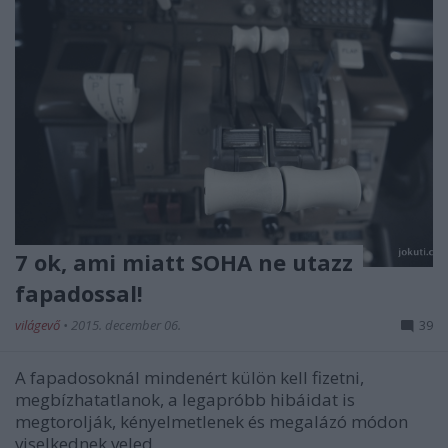
7 ok, ami miatt SOHA ne utazz
fapadossal!
világevő
•
2015. december 06.
39
A fapadosoknál mindenért külön kell fizetni,
megbízhatatlanok, a legapróbb hibáidat is
megtorolják, kényelmetlenek és megalázó módon
viselkednek veled.