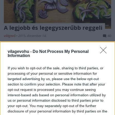
A legjobb és legegyszerűbb reggeli
világevő
•
2015. december 14.
40
Na jó, nyilván csak az egyik legjobb és az egyik
vilagevohu -
Do Not Process My Personal
legegyszerűbb, de főleg ilyenkor, rettentő jól tud
Information
esni, és pár percnyi vagdosáson és a kenyérpirításon
túl nem igényel semmit.
If you wish to opt-out of the sale, sharing to third parties, or
processing of your personal or sensitive information for
targeted advertising by us, please use the below opt-out
section to confirm your selection. Please note that after your
opt-out request is processed you may continue seeing
interest-based ads based on personal information utilized by
us or personal information disclosed to third parties prior to
your opt-out. You may separately opt-out of the further
disclosure of your personal information by third parties on the