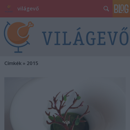
világevő
Címkék
»
2015