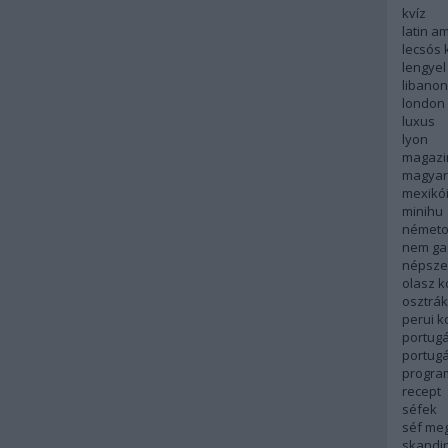
kvíz
latin a
lecsós 
lengyel
libanon
london
luxus
lyon
magazi
magyar
mexikó
minihu
németo
nem ga
népsze
olasz 
osztrá
perui 
portugá
portug
progra
recept
séfek
séf me
skandi