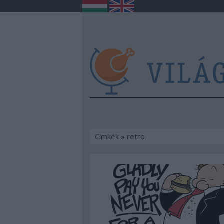
Címkék
»
retro