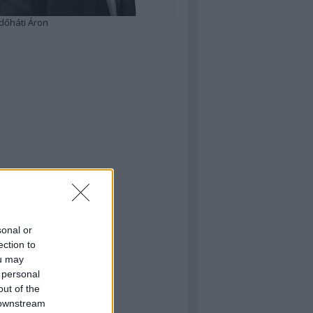
dőháti Áron
sonal or
ection to
ou may
 personal
out of the
 downstream