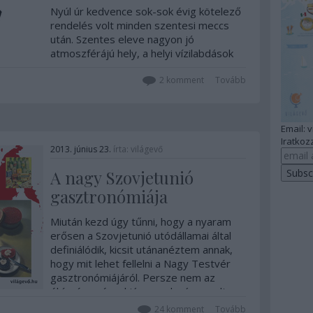
Nyúl úr kedvence sok-sok évig kötelező
rendelés volt minden szentesi meccs
után. Szentes eleve nagyon jó
atmoszférájú hely, a helyi vízilabdások
talán az egyik legjobb fej brigád az
országban (na jó, az egriek és még pár
2
komment
Tovább
város azért holtversenyben van velük!),
a…
Email: 
Iratkozz
2013. június 23.
írta:
világevő
A nagy Szovjetunió
gasztronómiája
Miután kezd úgy tűnni, hogy a nyaram
erősen a Szovjetunió utódállamai által
definiálódik, kicsit utánanéztem annak,
hogy mit lehet fellelni a Nagy Testvér
gasztronómiájáról. Persze nem az
éhínségre és a hiánygazdaságra voltam
kíváncsi, hanem inkább az
24
komment
Tovább