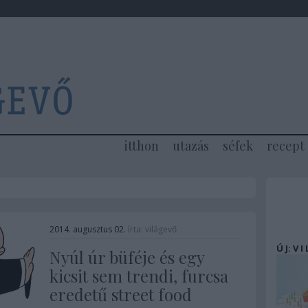
itthon
utazás
séfek
recept
2014. augusztus 02.
írta:
világevő
Ú J: V I
Nyúl úr büféje és egy
kicsit sem trendi, furcsa
eredetű street food