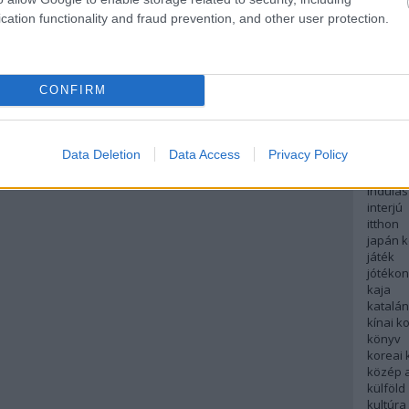
english
cation functionality and fraud prevention, and other user protection.
északi
európa
fesztivá
francia
CONFIRM
futás
hanoi
hollan
hong k
Data Deletion
Data Access
Privacy Policy
hotel
indiai 
indulás
interjú
itthon
japán 
játék
jótéko
kaja
katalá
kínai k
könyv
koreai
közép 
külföld
kultúra