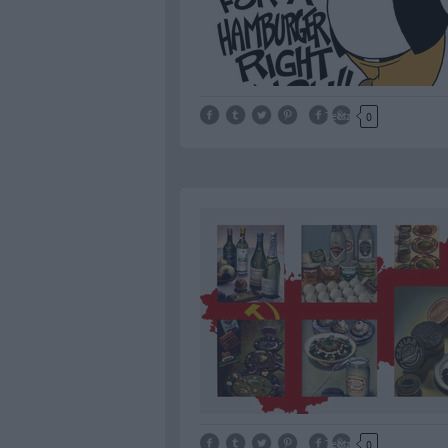
Tetszik
0
Tetszik
0