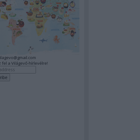
vilagevo@gmail.com
 fel a Világevő-hírlevélre!