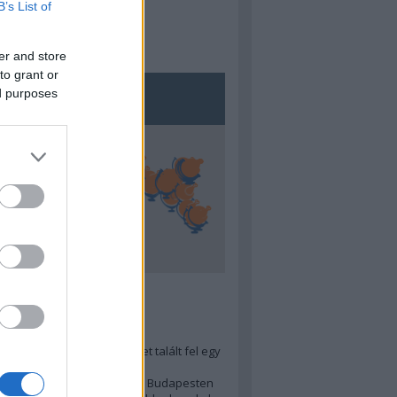
B’s List of
er and store
to grant or
ed purposes
5
ra menő Budapest-térképet talált fel egy
r tervező, hogy...
 legjobb (elérhető árú) ebéd Budapesten