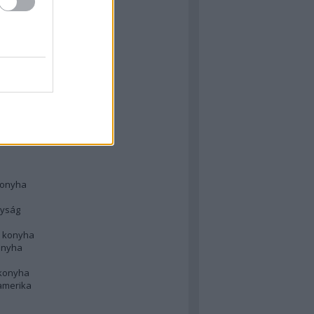
 konyha
l
 konyha
d konyha
ong
konyha
konyha
nyság
n konyha
onyha
 konyha
amerika