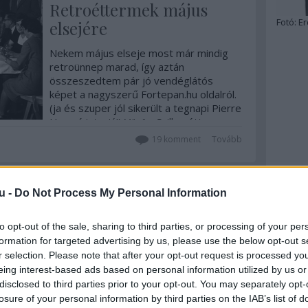
Retroéttermek május
Fotó:
Er
elsejére
Nekem május elseje most már mindig
retroünnep marad, így aztán
összeszedtem pár jó vendéglátós
képet a nagyszerű Fortepan.hu oldalról.
(ja és szuper jól sikerült a tegnapi Pierre
Hermé interjú!) Vörös Csillag étterem,
Dombóvár: Amikor még nem McDonald's
19
komment
Tovább
volt,…
u -
Do Not Process My Personal Information
to opt-out of the sale, sharing to third parties, or processing of your per
formation for targeted advertising by us, please use the below opt-out s
r selection. Please note that after your opt-out request is processed y
eing interest-based ads based on personal information utilized by us or
disclosed to third parties prior to your opt-out. You may separately opt-
losure of your personal information by third parties on the IAB’s list of