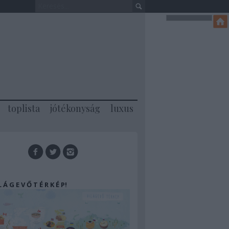
toplista
jótékonyság
luxus
 L Á G E V Ő T É R K É P!