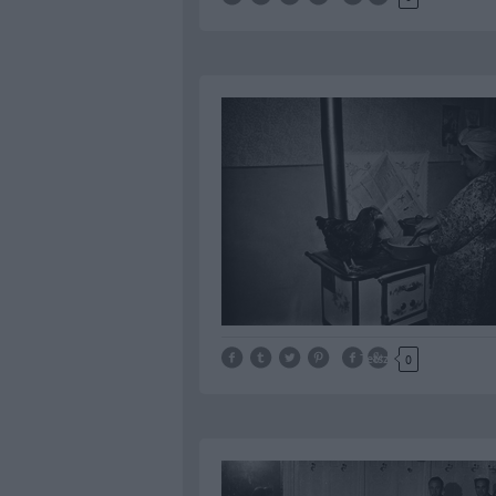
Tetszik
0