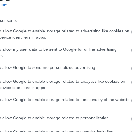
Szaká
Out
mit g
A tök
Budap
consents
cukr
o allow Google to enable storage related to advertising like cookies on
evice identifiers in apps.
Rov
o allow my user data to be sent to Google for online advertising
afrikai
s.
ausztri
ázsia
ázsiai 
to allow Google to send me personalized advertising.
baszk 
bejrút
o allow Google to enable storage related to analytics like cookies on
belgiu
berlin
evice identifiers in apps.
bizarr
bocuse
o allow Google to enable storage related to functionality of the website
bocuse
brit ko
cukiság
o allow Google to enable storage related to personalization.
dél ame
ego
English
o allow Google to enable storage related to security, including