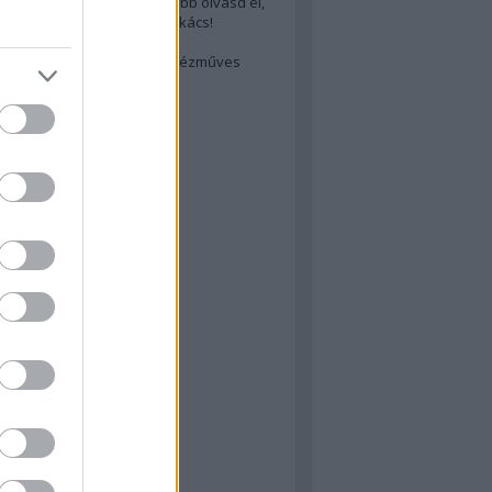
cs akarsz lenni? Akkor előbb olvasd el,
ondol erről egy magyar szakács!
életes steak titka
est rejtett kincsei: orosz kézműves
ászat
atok
 konyha
a
konyha
konyha
m
dor
 dor
nyha
rika