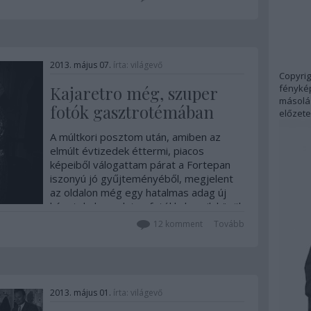
érdekességekre, a…
2013. május 07.
írta:
világevő
Copyrig
fénykép
Kajaretro még, szuper
másolás
fotók gasztrotémában
előzete
A múltkori posztom után, amiben az
elmúlt évtizedek éttermi, piacos
képeiből válogattam párat a Fortepan
iszonyú jó gyűjteményéből, megjelent
az oldalon még egy hatalmas adag új
kép, tele hangulatos fotókkal, amik közül
rengeteg az evés, az iskolai menza,
12
komment
Tovább
otthoni főzés,…
2013. május 01.
írta:
világevő