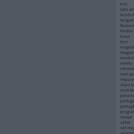
kvíz
latin a
lecsós 
lengyel
libanon
london
luxus
lyon
magazi
magyar
mexikó
minihu
németo
nem ga
népsze
olasz 
osztrá
perui 
portugá
portug
progra
recept
séfek
séf me
skandi