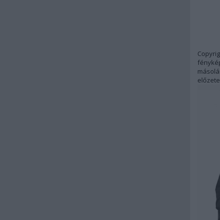
Copyrig
fénykép
másolás
előzete