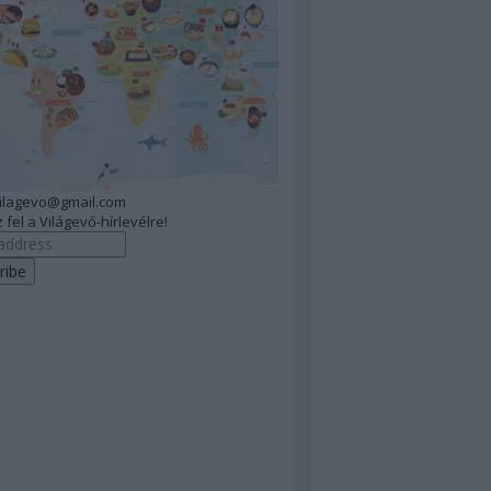
vilagevo@gmail.com
 fel a Világevő-hírlevélre!