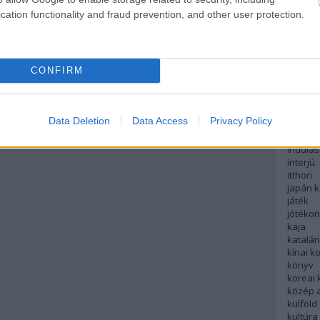
English
cation functionality and fraud prevention, and other user protection.
északi
európa
fesztivá
francia
CONFIRM
futás
hanoi
hollan
hong k
Data Deletion
Data Access
Privacy Policy
hotel
indiai 
indulás
interjú
itthon
japán 
játék
jótéko
kaja
katalá
kínai k
könyv
koreai
közép 
külföld
kultúra