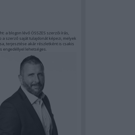
ht: a blogon lévő ÖSSZES szerzői írás,
 a szerző saját tulajdonát képezi, melyek
a, terjesztése akár részletként is csakis
s engedéllyel lehetséges.