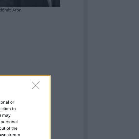
dőháti Áron
sonal or
ection to
ou may
 personal
out of the
 downstream