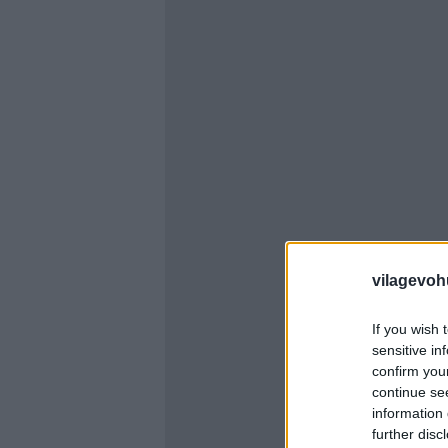
vilagevoh
If you wish 
sensitive in
confirm you
continue se
information 
further disc