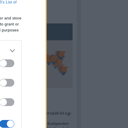
B’s List of
er and store
to grant or
ed purposes
5
ra menő Budapest-térképet talált fel egy
r tervező, hogy...
 legjobb (elérhető árú) ebéd Budapesten