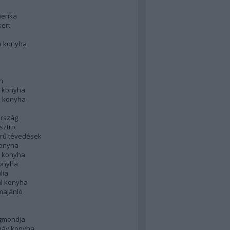
merika
kert
i konyha
n
 konyha
i konyha
rszág
sztro
rű tévedések
konyha
k konyha
konyha
lia
ál konyha
majánló
gmondja
náv konyha