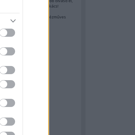
cs akarsz lenni? Akkor előbb olvasd el,
ondol erről egy magyar szakács!
életes steak titka
est rejtett kincsei: orosz kézműves
ászat
atok
 konyha
a
konyha
konyha
m
dor
 dor
nyha
rika