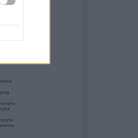
 konyha
l
 konyha
d konyha
ong
konyha
konyha
nyság
n konyha
onyha
 konyha
amerika