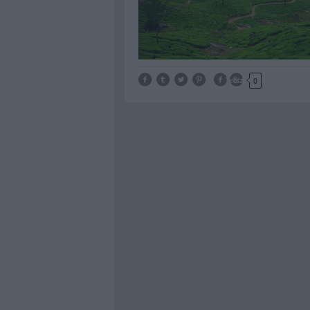
Tetszik
0