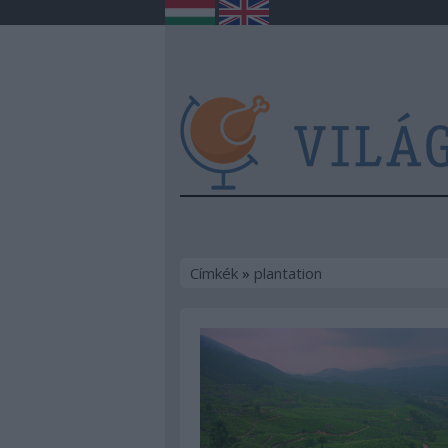
Címkék
»
plantation