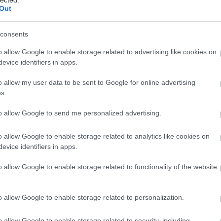
Szaká
Out
mit g
A tök
Budap
consents
cukr
o allow Google to enable storage related to advertising like cookies on
evice identifiers in apps.
Rov
o allow my user data to be sent to Google for online advertising
afrikai
s.
ausztri
ázsia
ázsiai 
to allow Google to send me personalized advertising.
baszk 
bejrút
o allow Google to enable storage related to analytics like cookies on
belgiu
berlin
evice identifiers in apps.
bizarr
bocuse
o allow Google to enable storage related to functionality of the website
bocuse
brit ko
cukiság
o allow Google to enable storage related to personalization.
dél ame
ego
english
o allow Google to enable storage related to security, including