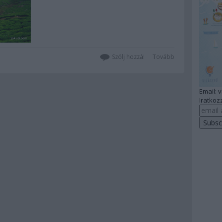
Szólj hozzá!
Tovább
Email: 
Iratkozz