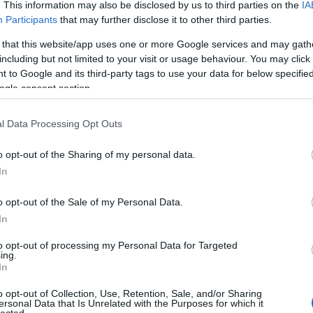
. This information may also be disclosed by us to third parties on the
IA
Participants
that may further disclose it to other third parties.
 that this website/app uses one or more Google services and may gath
including but not limited to your visit or usage behaviour. You may click 
 to Google and its third-party tags to use your data for below specifi
ogle consent section.
l Data Processing Opt Outs
o opt-out of the Sharing of my personal data.
In
o opt-out of the Sale of my Personal Data.
In
to opt-out of processing my Personal Data for Targeted
TOP
ing.
In
Annyi
magya
o opt-out of Collection, Use, Retention, Sale, and/or Sharing
A 10
ersonal Data that Is Unrelated with the Purposes for which it
lected.