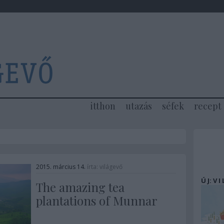
itthon
utazás
séfek
recept
2015. március 14.
írta:
világevő
Ú J: V I
The amazing tea
plantations of Munnar