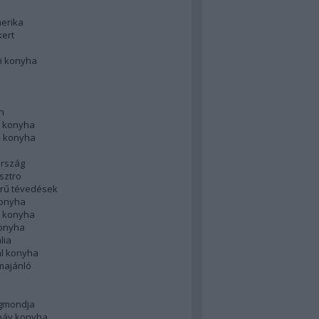
merika
kert
i konyha
n
 konyha
i konyha
rszág
sztro
rű tévedések
konyha
k konyha
konyha
lia
ál konyha
majánló
gmondja
náv konyha