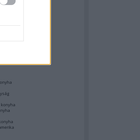
 konyha
l
 konyha
d konyha
ong
konyha
konyha
nyság
n konyha
onyha
 konyha
amerika