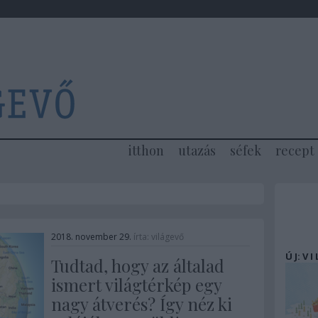
itthon
utazás
séfek
recept
2018. november 29.
írta:
világevő
Ú J: V I
Tudtad, hogy az általad
ismert világtérkép egy
nagy átverés? Így néz ki