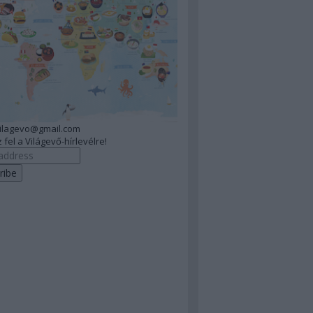
vilagevo@gmail.com
 fel a Világevő-hírlevélre!