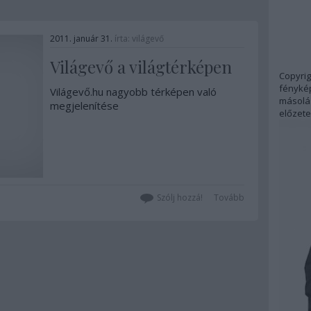
2011. január 31.
írta:
világevő
Világevő a világtérképen
Copyrig
fénykép
Világevő.hu nagyobb térképen való
másolás
megjelenítése
előzete
Szólj hozzá!
Tovább