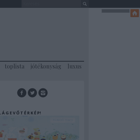
toplista
jótékonyság
luxus
 L Á G E V Ő T É R K É P!