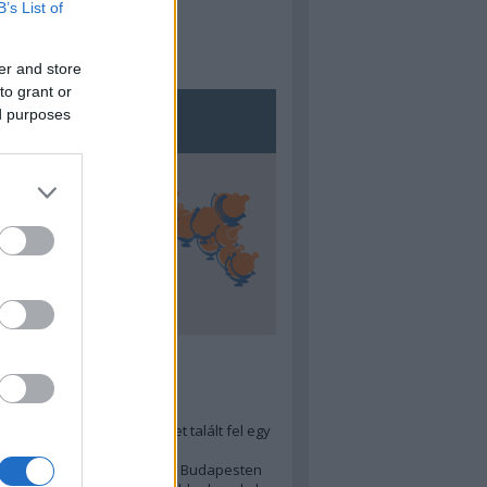
B’s List of
er and store
to grant or
ed purposes
5
ra menő Budapest-térképet talált fel egy
r tervező, hogy...
 legjobb (elérhető árú) ebéd Budapesten