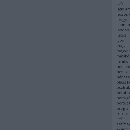
kvíz
latin a
lecsós 
lengyel
libanon
london
luxus
lyon
magazi
magyar
mexikó
minihu
németo
nem ga
népsze
olasz 
osztrá
perui 
portugá
portug
progra
recept
séfek
séf me
skandi