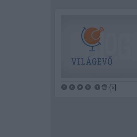
Tetszik
0