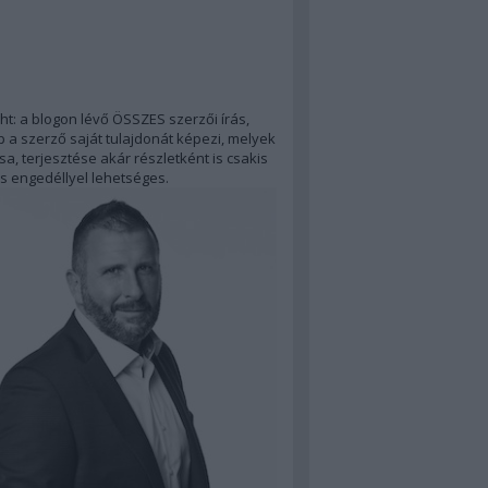
ht: a blogon lévő ÖSSZES szerzői írás,
 a szerző saját tulajdonát képezi, melyek
a, terjesztése akár részletként is csakis
s engedéllyel lehetséges.