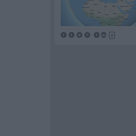
Tetszik
0