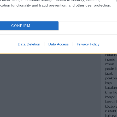
english
cation functionality and fraud prevention, and other user protection.
északi
európa
fesztivá
francia
CONFIRM
futás
hanoi
hollan
hong k
Data Deletion
Data Access
Privacy Policy
hotel
indiai 
indulás
interjú
itthon
japán 
játék
jótéko
kaja
katalá
kínai k
könyv
koreai
közép 
külföld
kultúra