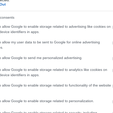
Szaká
Out
mit g
A tök
Budap
consents
cukr
o allow Google to enable storage related to advertising like cookies on
evice identifiers in apps.
Rov
o allow my user data to be sent to Google for online advertising
afrikai
s.
ausztri
ázsia
ázsiai 
to allow Google to send me personalized advertising.
baszk 
bejrút
o allow Google to enable storage related to analytics like cookies on
belgiu
berlin
evice identifiers in apps.
bizarr
bocuse
o allow Google to enable storage related to functionality of the website
bocuse
brit ko
cukiság
o allow Google to enable storage related to personalization.
dél ame
ego
English
o allow Google to enable storage related to security, including