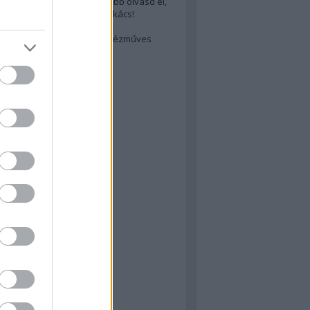
cs akarsz lenni? Akkor előbb olvasd el,
ondol erről egy magyar szakács!
életes steak titka
est rejtett kincsei: orosz kézműves
ászat
atok
 konyha
a
konyha
konyha
m
dor
 dor
nyha
rika