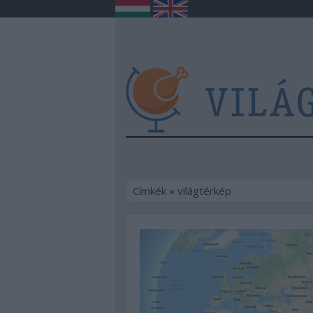
Címkék
»
világtérkép