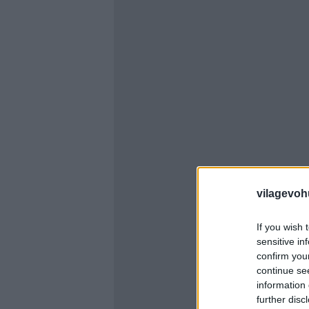
vilagevoh
If you wish 
sensitive in
confirm you
continue se
information 
further disc