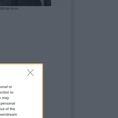
dőháti Áron
sonal or
ection to
ou may
 personal
out of the
 downstream