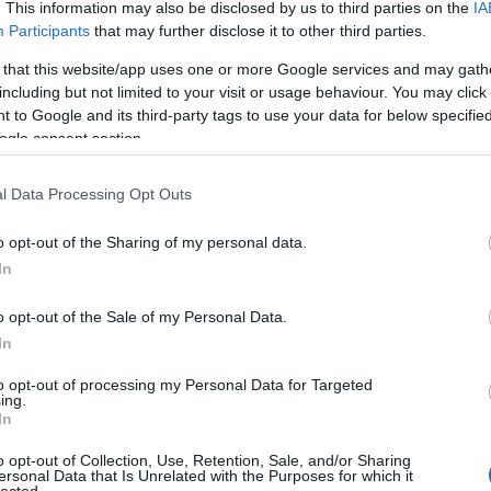
. This information may also be disclosed by us to third parties on the
IA
Participants
that may further disclose it to other third parties.
 that this website/app uses one or more Google services and may gath
including but not limited to your visit or usage behaviour. You may click 
 to Google and its third-party tags to use your data for below specifi
ogle consent section.
l Data Processing Opt Outs
o opt-out of the Sharing of my personal data.
In
o opt-out of the Sale of my Personal Data.
In
to opt-out of processing my Personal Data for Targeted
TOP
ing.
In
Annyi
magya
o opt-out of Collection, Use, Retention, Sale, and/or Sharing
A 10
ersonal Data that Is Unrelated with the Purposes for which it
lected.