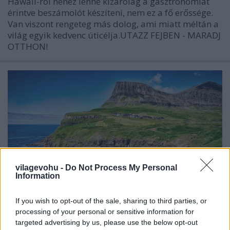
Hawaii-ról nehéz lenne kizárólag a gasztronómiát
érintve beszámolót készíteni, nem ez a fő erőssége.
Van viszont rengeteg más dolog, ami miatt méltán a
világ egyik kedvenc úticélja.UTAZZ FEJBEN - MARADJ
OTTHON!
vilagevohu -
Do Not Process My Personal
Information
If you wish to opt-out of the sale, sharing to third parties, or
processing of your personal or sensitive information for
targeted advertising by us, please use the below opt-out
Feröer-szigetek: amit feltétlenül