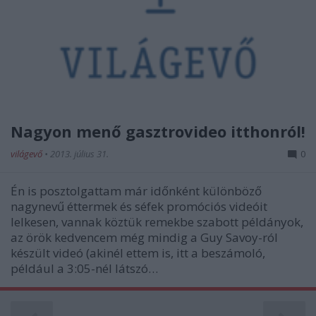
Nagyon menő gasztrovideo itthonról!
világevő
•
2013. július 31.
0
Én is posztolgattam már időnként különböző
nagynevű éttermek és séfek promóciós videóit
lelkesen, vannak köztük remekbe szabott példányok,
az örök kedvencem még mindig a Guy Savoy-ról
készült videó (akinél ettem is, itt a beszámoló,
például a 3:05-nél látszó…