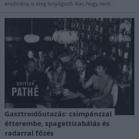
eredmény is elég lenyűgöző. Kár, hogy nem…
Gasztroidőutazás: csimpánzzal
étterembe, spagettizabálás és
radarral főzés