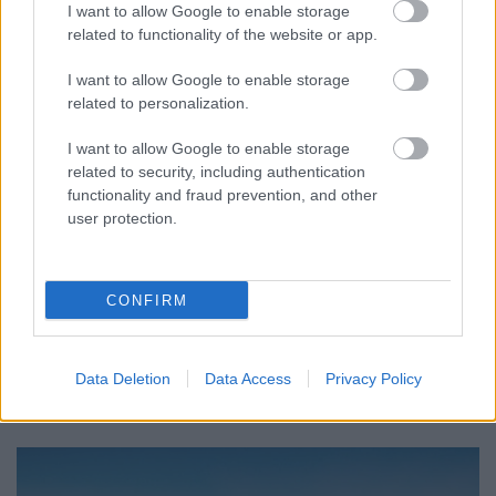
I want to allow Google to enable storage
related to functionality of the website or app.
I want to allow Google to enable storage
related to personalization.
I want to allow Google to enable storage
2016. legfontosabb gasztrokalandjai
related to security, including authentication
functionality and fraud prevention, and other
a Világevőn - évértékelés videón!
user protection.
világevő
•
2016. december 26.
0
CONFIRM
5 földrész legjobb éttermeit sikerült végigennem
idén, aztán amikor azt hittem, hogy már nem
fokozhatók az izgalmak, akkor lett csak igazán
érdekes!
Data Deletion
Data Access
Privacy Policy