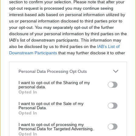
section to confirm your selection. Please note that after your
érdemes tudni
opt-out request is processed you may continue seeing
interest-based ads based on personal information utilized by
világevő
•
2019. augusztus 24.
0
us or personal information disclosed to third parties prior to
your opt-out. You may separately opt-out of the further
Elkészült az első vlogom, azaz a Világevő Vlog első
disclosure of your personal information by third parties on the
része, amiben a Feröer-szigetek a téma.
IAB’s list of downstream participants. This information may
also be disclosed by us to third parties on the
IAB’s List of
Downstream Participants
that may further disclose it to other
third parties.
Please note that this website/app uses one or more Google
Personal Data Processing Opt Outs
services and may gather and store information including but
not limited to your visit or usage behaviour. You may click to
I want to opt-out of the Sharing of my
personal data.
grant or deny consent to Google and its third-party tags to
Opted In
use your data for below specified purposes in below Google
consent section.
I want to opt-out of the Sale of my
Personal Data.
Opted In
I want to opt-out of processing my
Personal Data for Targeted Advertising.
Opted In