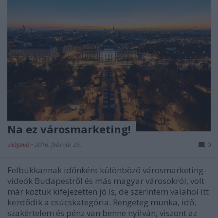
Na ez városmarketing!
világevő
•
2016. február 25.
0
Felbukkannak időnként különböző városmarketing-
videók Budapestről és más magyar városokról, volt
már köztük kifejezetten jó is, de szerintem valahol itt
kezdődik a csúcskategória. Rengeteg munka, idő,
szakértelem és pénz van benne nyilván, viszont az