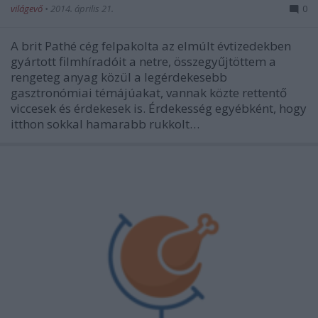
világevő
•
2014. április 21.
0
A brit Pathé cég felpakolta az elmúlt évtizedekben
gyártott filmhíradóit a netre, összegyűjtöttem a
rengeteg anyag közül a legérdekesebb
gasztronómiai témájúakat, vannak közte rettentő
viccesek és érdekesek is. Érdekesség egyébként, hogy
itthon sokkal hamarabb rukkolt…