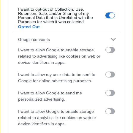
I want to opt-out of Collection, Use,
Mit tud a vegán hamburger, tényleg
Retention, Sale, and/or Sharing of my
Personal Data that Is Unrelated with the
helyettesíti-e a Beyond Meat az
Purposes for which it was collected.
Opted Out
igazit? Videóteszt
Google consents
világevő
•
2019. február 01.
17
I want to allow Google to enable storage
Amerikában óriási szenzációként harangozták be a
related to advertising like cookies on web or
Beyond Meat márkanevő terméket, ami állítólag
device identifiers in apps.
még a húsnál is jobb. Megkóstoltam, megmondom.
Videóteszt.
I want to allow my user data to be sent to
Google for online advertising purposes.
I want to allow Google to send me
personalized advertising.
I want to allow Google to enable storage
related to analytics like cookies on web or
device identifiers in apps.