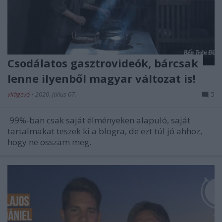
Csodálatos gasztrovideók, bárcsak
lenne ilyenből magyar változat is!
világevő
•
2020. július 07.
5
99%-ban csak saját élményeken alapuló, saját
tartalmakat teszek ki a blogra, de ezt túl jó ahhoz,
hogy ne osszam meg.