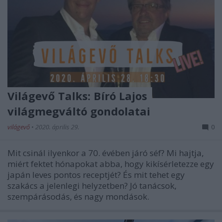
Világevő Talks: Bíró Lajos
világmegváltó gondolatai
világevő
•
2020. április 29.
0
Mit csinál ilyenkor a 70. évében járó séf? Mi hajtja,
miért fektet hónapokat abba, hogy kikísérletezze egy
japán leves pontos receptjét? És mit tehet egy
szakács a jelenlegi helyzetben? Jó tanácsok,
szempárásodás, és nagy mondások.