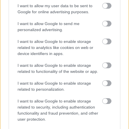
szerencsében részesültem, hogy láttam, hogy hogy
I want to allow my user data to be sent to
melóznak a srácok, és meg is kóstolhattam a két
Google for online advertising purposes.
versenyételt. Az edzéseken heteken keresztül minden
nap lefőzik a két versenyételt, versenykörülmények
I want to allow Google to send me
között, azaz pontos…
personalized advertising.
I want to allow Google to enable storage
Tyúkhúsleves cukorból. Egy magyar
related to analytics like cookies on web or
cukrászlány, aki ehetetlen tortával
device identifiers in apps.
lett világbajnok.
I want to allow Google to enable storage
világevő
•
2014. november 29.
3
related to functionality of the website or app.
I want to allow Google to enable storage
Elég furcsa képre lettem figyelmes az elmúlt
related to personalization.
napokban. Maga a kép tulajdonképpen nem is
furcsa, csak akkor, ha kiderül, hogy minden cukorból
I want to allow Google to enable storage
készült rajta, még a leveses tál is! És egy magyar
related to security, including authentication
lány ezzel lett világbajnok. Megkerestem emailben,
functionality and fraud prevention, and other
hogy ki is ő, és mit is jelent ez…
user protection.