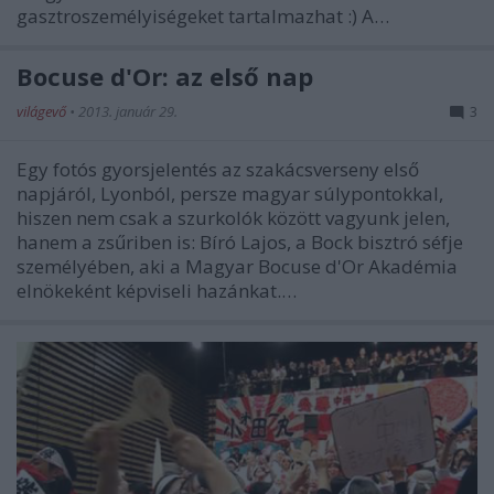
gasztroszemélyiségeket tartalmazhat :) A…
Bocuse d'Or: az első nap
világevő
•
2013. január 29.
3
Egy fotós gyorsjelentés az szakácsverseny első
napjáról, Lyonból, persze magyar súlypontokkal,
hiszen nem csak a szurkolók között vagyunk jelen,
hanem a zsűriben is: Bíró Lajos, a Bock bisztró séfje
személyében, aki a Magyar Bocuse d'Or Akadémia
elnökeként képviseli hazánkat.…