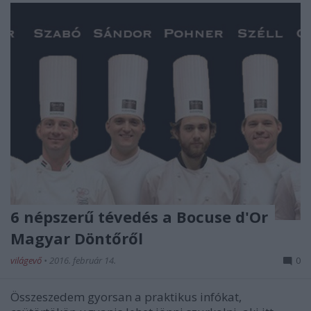
6 népszerű tévedés a Bocuse d'Or
Magyar Döntőről
világevő
•
2016. február 14.
0
Összeszedem gyorsan a praktikus infókat,