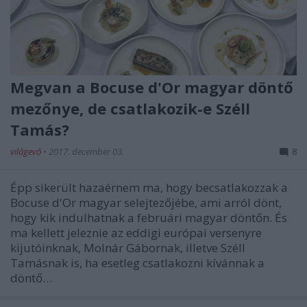
Megvan a Bocuse d'Or magyar döntő
mezőnye, de csatlakozik-e Széll
Tamás?
világevő
•
2017. december 03.
8
Épp sikerült hazaérnem ma, hogy becsatlakozzak a
Bocuse d'Or magyar selejtezőjébe, ami arról dönt,
hogy kik indulhatnak a februári magyar döntőn. És
ma kellett jeleznie az eddigi európai versenyre
kijutóinknak, Molnár Gábornak, illetve Széll
Tamásnak is, ha esetleg csatlakozni kívánnak a
döntő…