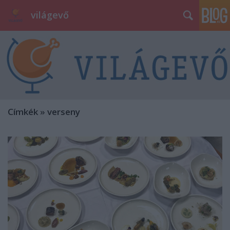
világevő
Címkék
»
verseny