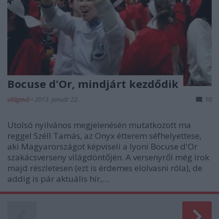
Bocuse d'Or, mindjárt kezdődik
világevő
•
2013. január 22.
10
Utolsó nyilvános megjelenésén mutatkozott ma
reggel Széll Tamás, az Onyx étterem séfhelyettese,
aki Magyarországot képviseli a lyoni Bocuse d'Or
szakácsverseny világdöntőjén. A versenyről még írok
majd részletesen (ezt is érdemes elolvasni róla), de
addig is pár aktuális hír,…