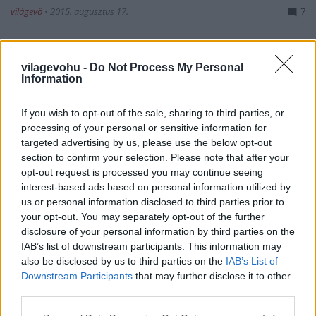
világevő
•
2015. augusztus 17.
7
Most csütörtökön kiderül, melyik hazai pék lehel
lelket legsikeresebben a kenyerébe, végre egy igazán
vilagevohu -
Do Not Process My Personal
komoly szakmai versengés, aminek a legfontosabb
Information
célja a szakma fejlődése! Írogattam már…
If you wish to opt-out of the sale, sharing to third parties, or
processing of your personal or sensitive information for
targeted advertising by us, please use the below opt-out
section to confirm your selection. Please note that after your
opt-out request is processed you may continue seeing
interest-based ads based on personal information utilized by
us or personal information disclosed to third parties prior to
your opt-out. You may separately opt-out of the further
disclosure of your personal information by third parties on the
IAB’s list of downstream participants. This information may
also be disclosed by us to third parties on the
IAB’s List of
Downstream Participants
that may further disclose it to other
third parties.
Please note that this website/app uses one or more Google