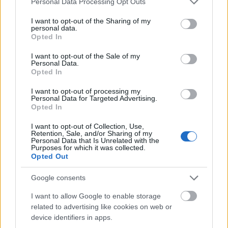
Personal Data Processing Opt Outs
services and may gather and store information including but
A Bocuse d'Or műsorvezetője örökre
not limited to your visit or usage behaviour. You may click to
I want to opt-out of the Sharing of my
personal data.
grant or deny consent to Google and its third-party tags to
megemlegeti a magyar sapkát
Opted In
use your data for below specified purposes in below Google
világevő
•
2015. április 28.
0
consent section.
I want to opt-out of the Sale of my
Personal Data.
Opted In
A Bocuse d'Or lyoni műsorvezetője élete
legröhejesebb sapkáját volt kénytelen felvenni a
I want to opt-out of processing my
Personal Data for Targeted Advertising.
magyar konyhabox meglátogatásakor. Itt van erről
Opted In
és persze a magyar csapat és a gömböc
bemutatásáról a hivatalos videó! És hogy hogy
I want to opt-out of Collection, Use,
Retention, Sale, and/or Sharing of my
került a fejére az a magyar szurkolói sapka? A…
Personal Data that Is Unrelated with the
Purposes for which it was collected.
Opted Out
Itt van a két szupertitkos ételünk a
Bocuse d'Orra!
Google consents
világevő
•
2015. január 14.
4
I want to allow Google to enable storage
related to advertising like cookies on web or
device identifiers in apps.
Molnár Gábor elhívott az edzésére, így abban a