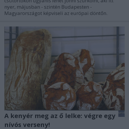
csütörtökön ugyanis lehet jönni szurkolni, aki itt
nyer, májusban - szintén Budapesten -
Magyarországot képviseli az európai döntőn.
A kenyér meg az ő lelke: végre egy
nívós verseny!