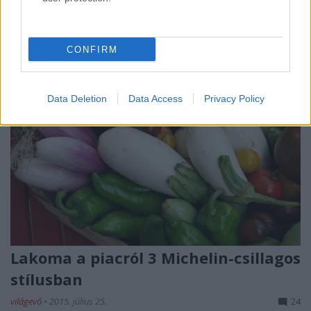
közepét és végét.
CONFIRM
Data Deletion
Data Access
Privacy Policy
Lakoma a piacról 3 Michelin-csillagos
stílusban
világevő
•
2015. július 25.
24