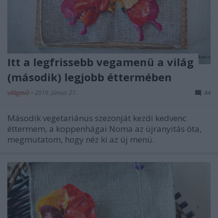
Itt a legfrissebb vegamenü a világ
(második) legjobb éttermében
világevő
•
2019. június 27.
44
Második vegetariánus szezonját kezdi kedvenc
éttermem, a koppenhágai Noma az újranyitás óta,
megmutatom, hogy néz ki az új menü.