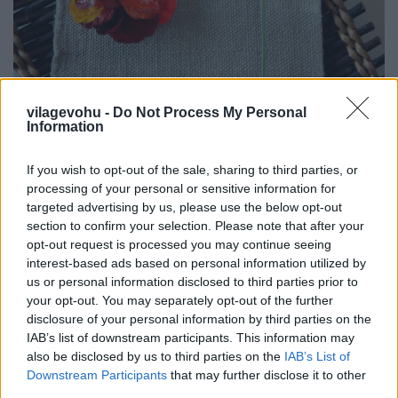
vilagevohu -
Do Not Process My Personal
Information
Amikor a világ legjobb étterme
If you wish to opt-out of the sale, sharing to third parties, or
processing of your personal or sensitive information for
vegamenüt készít
targeted advertising by us, please use the below opt-out
section to confirm your selection. Please note that after your
világevő
•
2018. július 29.
16
opt-out request is processed you may continue seeing
interest-based ads based on personal information utilized by
Nem egyszerű műfaj egy hosszú vega menü során
us or personal information disclosed to third parties prior to
végig fenttartani a figyelmet, világszerte nem sokan
your opt-out. You may separately opt-out of the further
mernek megpróbálkozni ilyesmivel, és még sokkal
disclosure of your personal information by third parties on the
ritkább a sikeres próbálkozás.
IAB’s list of downstream participants. This information may
also be disclosed by us to third parties on the
IAB’s List of
Downstream Participants
that may further disclose it to other
third parties.