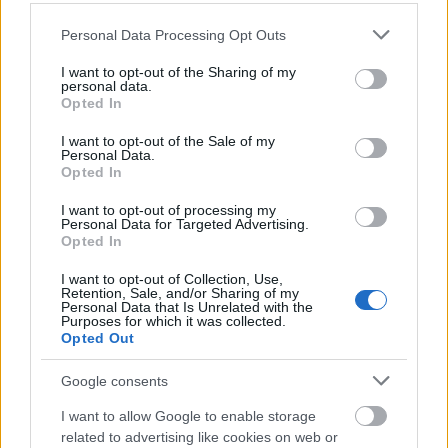
Please note that this website/app uses one or more Google
Personal Data Processing Opt Outs
services and may gather and store information including but
not limited to your visit or usage behaviour. You may click to
I want to opt-out of the Sharing of my
personal data.
grant or deny consent to Google and its third-party tags to
Opted In
use your data for below specified purposes in below Google
consent section.
I want to opt-out of the Sale of my
Personal Data.
Opted In
I want to opt-out of processing my
Personal Data for Targeted Advertising.
Opted In
Tahinis, citromos, chilis tészta - nyári
I want to opt-out of Collection, Use,
Retention, Sale, and/or Sharing of my
hangulat a télben
Personal Data that Is Unrelated with the
Purposes for which it was collected.
Opted Out
világevő
•
2016. december 17.
2
Google consents
I want to allow Google to enable storage
related to advertising like cookies on web or