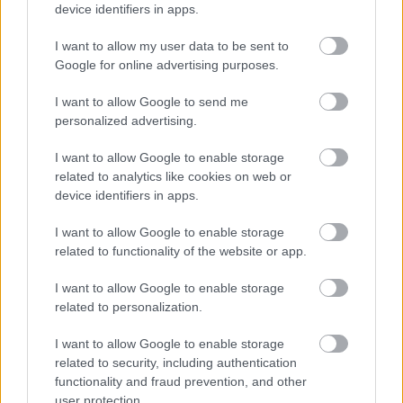
device identifiers in apps.
I want to allow my user data to be sent to
Google for online advertising purposes.
I want to allow Google to send me
personalized advertising.
I want to allow Google to enable storage
related to analytics like cookies on web or
device identifiers in apps.
I want to allow Google to enable storage
Egy zöldségtál, amihez nem hiányzik
related to functionality of the website or app.
a hús
I want to allow Google to enable storage
related to personalization.
világevő
•
2016. július 02.
2
I want to allow Google to enable storage
Amióta Alain Passard, a 3 Michelin-csillagos
related to security, including authentication
zöldségkirály privát birtokán ilyesmit csinált nekem,
functionality and fraud prevention, and other
mindig ezzel ünneplem a babycukkíni-szezon elejét
user protection.