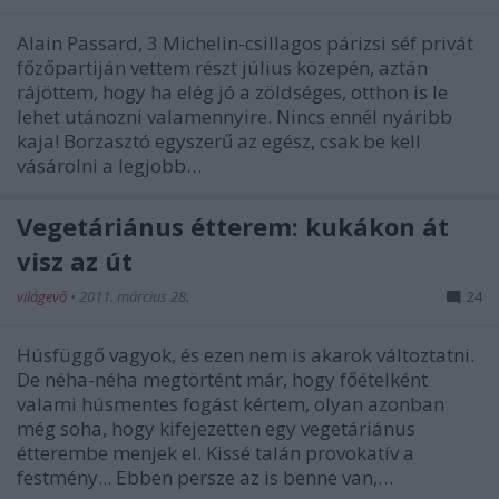
Alain Passard, 3 Michelin-csillagos párizsi séf privát
főzőpartiján vettem részt július közepén, aztán
rájöttem, hogy ha elég jó a zöldséges, otthon is le
lehet utánozni valamennyire. Nincs ennél nyáribb
kaja! Borzasztó egyszerű az egész, csak be kell
vásárolni a legjobb…
Vegetáriánus étterem: kukákon át
visz az út
világevő
•
2011. március 28.
24
Húsfüggő vagyok, és ezen nem is akarok változtatni.
De néha-néha megtörtént már, hogy főételként
valami húsmentes fogást kértem, olyan azonban
még soha, hogy kifejezetten egy vegetáriánus
étterembe menjek el. Kissé talán provokatív a
festmény... Ebben persze az is benne van,…