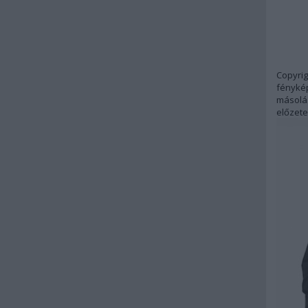
Copyrig
fénykép
másolás
előzete