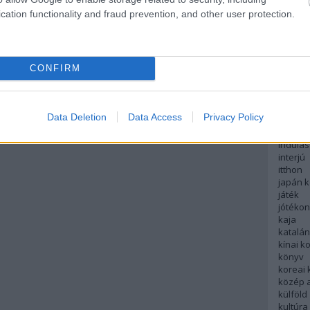
english
cation functionality and fraud prevention, and other user protection.
északi
európa
fesztivá
francia
CONFIRM
futás
hanoi
hollan
hong k
Data Deletion
Data Access
Privacy Policy
hotel
indiai 
indulás
interjú
itthon
japán 
játék
jótéko
kaja
katalá
kínai k
könyv
koreai
közép 
külföld
kultúra