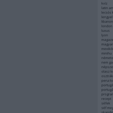
kvíz
latin a
lecsós 
lengyel
libanon
london
luxus
lyon
magazi
magyar
mexikó
minihu
németo
nem ga
népsze
olasz 
osztrá
perui 
portugá
portug
progra
recept
séfek
séf me
skandi