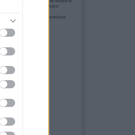
cs akarsz lenni? Akkor előbb olvasd el,
ondol erről egy magyar szakács!
életes steak titka
est rejtett kincsei: orosz kézműves
ászat
atok
 konyha
a
konyha
konyha
m
dor
 dor
nyha
rika