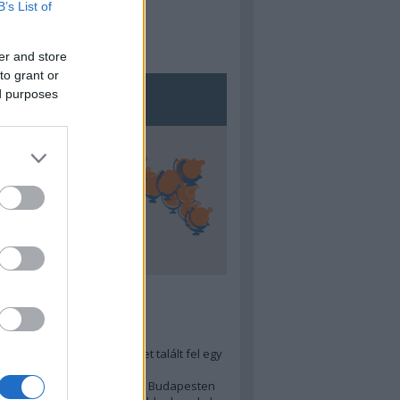
B’s List of
er and store
to grant or
ed purposes
5
ra menő Budapest-térképet talált fel egy
r tervező, hogy...
 legjobb (elérhető árú) ebéd Budapesten