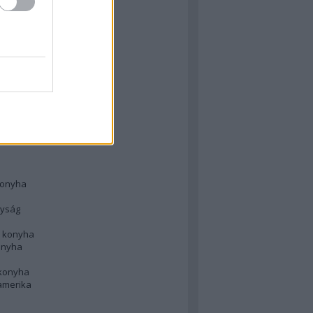
 konyha
l
 konyha
d konyha
ong
konyha
konyha
nyság
n konyha
onyha
 konyha
amerika