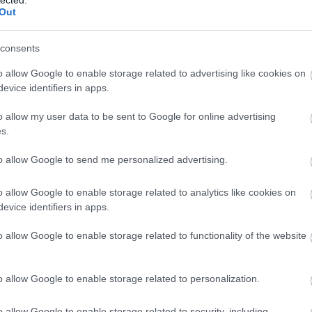
Szaká
Out
mit g
A tök
Budap
consents
cukr
o allow Google to enable storage related to advertising like cookies on
evice identifiers in apps.
Rov
o allow my user data to be sent to Google for online advertising
afrikai
s.
ausztri
ázsia
ázsiai 
to allow Google to send me personalized advertising.
baszk 
bejrút
o allow Google to enable storage related to analytics like cookies on
belgiu
berlin
evice identifiers in apps.
bizarr
bocuse
o allow Google to enable storage related to functionality of the website
bocuse
brit ko
cukiság
o allow Google to enable storage related to personalization.
dél ame
ego
English
o allow Google to enable storage related to security, including