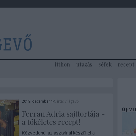
itthon
utazás
séfek
recept
2019. december 14.
írta:
világevő
Ú J: V I
Ferran Adria sajttortája -
a tökéletes recept!
Közvetlenül az asztalnál készül el a