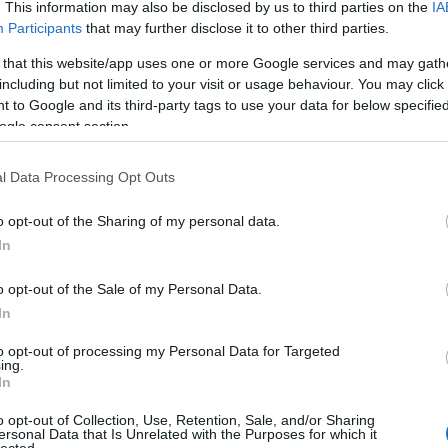
. This information may also be disclosed by us to third parties on the
IA
Participants
that may further disclose it to other third parties.
 that this website/app uses one or more Google services and may gath
including but not limited to your visit or usage behaviour. You may click 
 to Google and its third-party tags to use your data for below specifi
ogle consent section.
l Data Processing Opt Outs
o opt-out of the Sharing of my personal data.
In
o opt-out of the Sale of my Personal Data.
In
to opt-out of processing my Personal Data for Targeted
TOP
ing.
In
Annyi
magya
o opt-out of Collection, Use, Retention, Sale, and/or Sharing
A 10
ersonal Data that Is Unrelated with the Purposes for which it
lected.