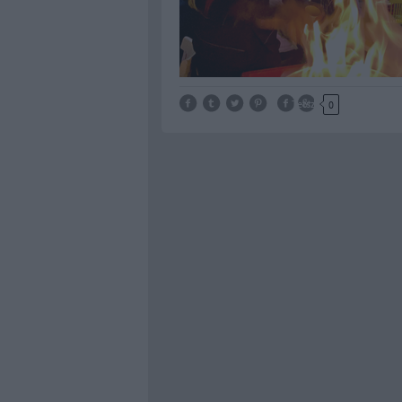
Tetszik
0