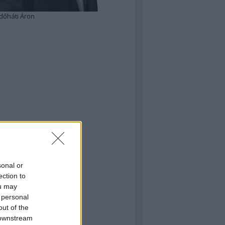
dőháti Áron
sonal or
ection to
ou may
 personal
out of the
 downstream