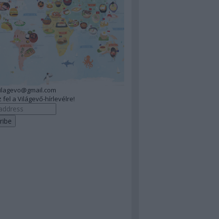
vilagevo@gmail.com
 fel a Világevő-hírlevélre!