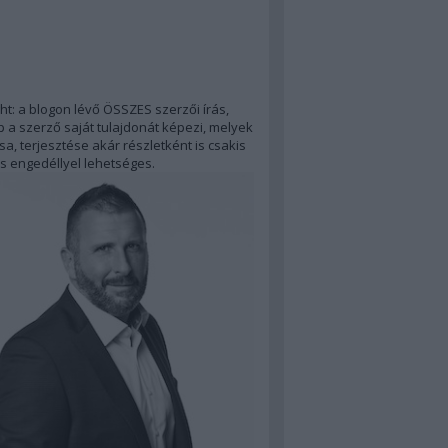
ht: a blogon lévő ÖSSZES szerzői írás,
 a szerző saját tulajdonát képezi, melyek
a, terjesztése akár részletként is csakis
s engedéllyel lehetséges.