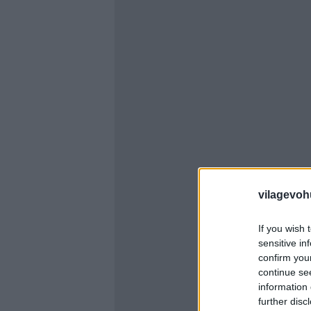
vilagevoh
If you wish 
sensitive in
confirm you
continue se
information 
further disc