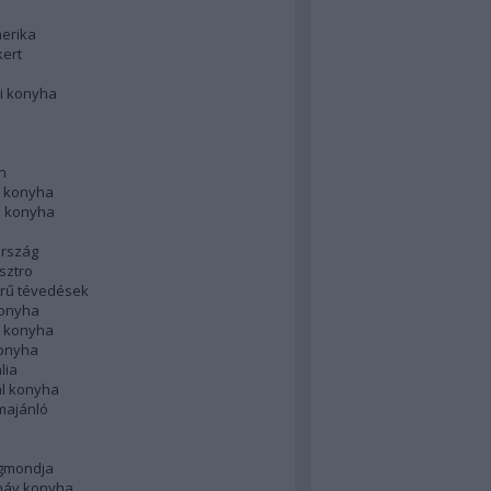
merika
kert
i konyha
n
 konyha
i konyha
rszág
sztro
rű tévedések
konyha
k konyha
konyha
lia
ál konyha
majánló
gmondja
náv konyha