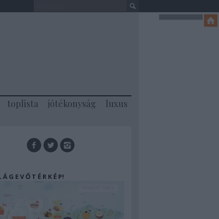
toplista
jótékonyság
luxus
 L Á G E V Ő T É R K É P!