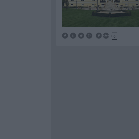
Tetszik
0