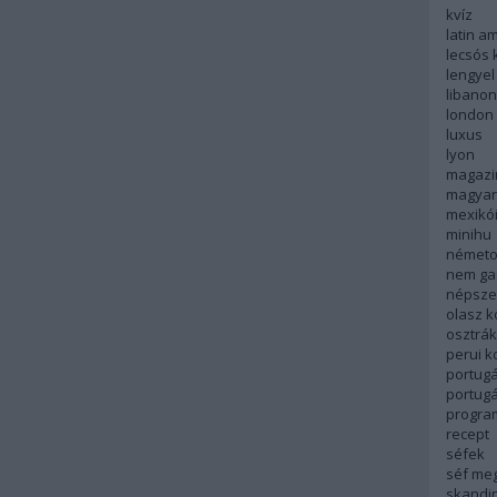
kvíz
latin a
lecsós 
lengyel
libanon
london
luxus
lyon
magazi
magyar
mexikó
minihu
németo
nem ga
népsze
olasz 
osztrá
perui 
portugá
portug
progra
recept
séfek
séf me
skandi