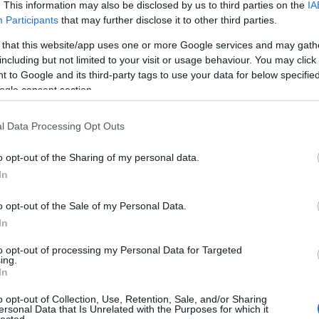
. This information may also be disclosed by us to third parties on the
IA
Participants
that may further disclose it to other third parties.
 that this website/app uses one or more Google services and may gath
including but not limited to your visit or usage behaviour. You may click 
 to Google and its third-party tags to use your data for below specifi
ogle consent section.
l Data Processing Opt Outs
o opt-out of the Sharing of my personal data.
In
o opt-out of the Sale of my Personal Data.
In
to opt-out of processing my Personal Data for Targeted
TOP
ing.
In
Annyi
magya
o opt-out of Collection, Use, Retention, Sale, and/or Sharing
A 10
ersonal Data that Is Unrelated with the Purposes for which it
lected.