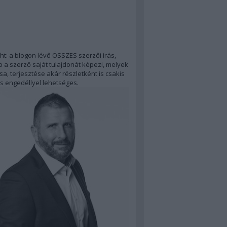
ht: a blogon lévő ÖSSZES szerzői írás,
 a szerző saját tulajdonát képezi, melyek
a, terjesztése akár részletként is csakis
s engedéllyel lehetséges.