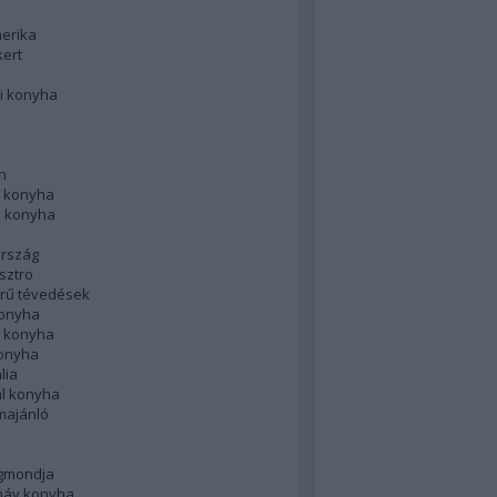
merika
kert
i konyha
n
 konyha
i konyha
rszág
sztro
rű tévedések
konyha
k konyha
konyha
lia
ál konyha
majánló
gmondja
náv konyha