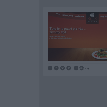
Tetszik
0