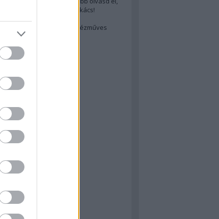
cs akarsz lenni? Akkor előbb olvasd el,
ondol erről egy magyar szakács!
életes steak titka
est rejtett kincsei: orosz kézműves
ászat
atok
 konyha
a
konyha
konyha
m
dor
 dor
nyha
rika