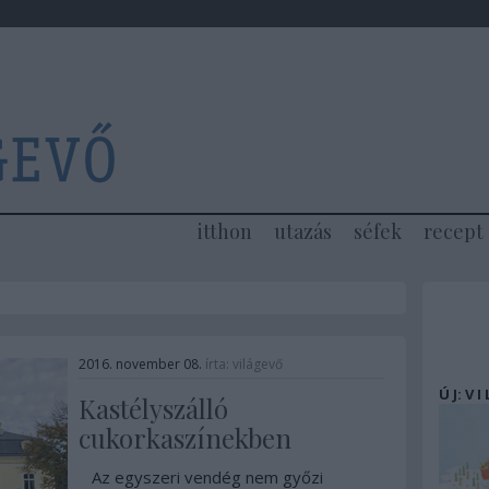
itthon
utazás
séfek
recept
2016. november 08.
írta:
világevő
Ú J: V I
Kastélyszálló
cukorkaszínekben
Az egyszeri vendég nem győzi