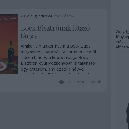
2012. augusztus 24.
írta:
világevő
Bock Bisztrónak látszó
Copyrig
tárgy
fénykép
másolás
Amikor a múltkor írtam a Bock Buda
előzete
megnyitása kapcsán, a kommentekből
kiderült, hogy a koppenhágai Bock
Bisztrón kívül Pozsonyban is található
egy étterem, ami ezzel a névvel
büszkélkedik. Eléég meglepett a hír,
ugyanis hallottam róla, hogy van ilyen
3
komment
Tovább
terv, de aztán úgy tudtam,…