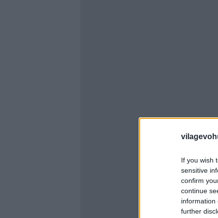
vilagevoh
If you wish 
sensitive in
confirm you
continue se
information 
further disc