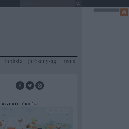
toplista
jótékonyság
luxus
 L Á G E V Ő T É R K É P!