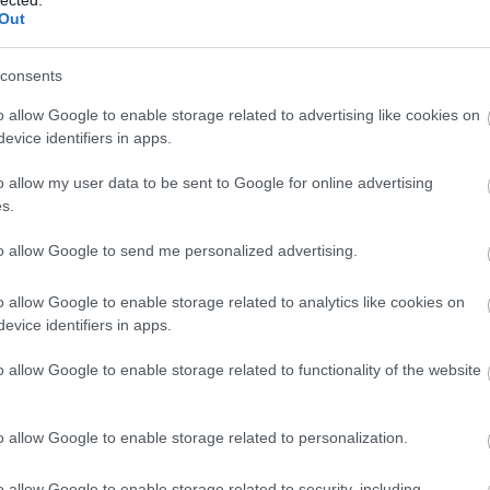
Szaká
Out
mit g
A tök
Budap
consents
cukr
o allow Google to enable storage related to advertising like cookies on
evice identifiers in apps.
Rov
o allow my user data to be sent to Google for online advertising
afrikai
s.
ausztri
ázsia
ázsiai 
to allow Google to send me personalized advertising.
baszk 
bejrút
o allow Google to enable storage related to analytics like cookies on
belgiu
berlin
evice identifiers in apps.
bizarr
bocuse
o allow Google to enable storage related to functionality of the website
bocuse
brit ko
cukiság
o allow Google to enable storage related to personalization.
dél ame
ego
English
o allow Google to enable storage related to security, including