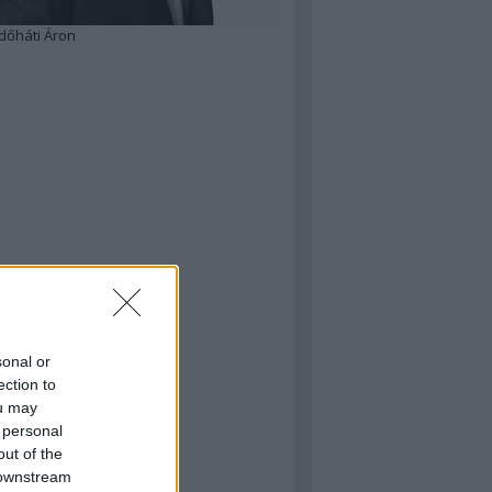
dőháti Áron
sonal or
ection to
ou may
 personal
out of the
 downstream