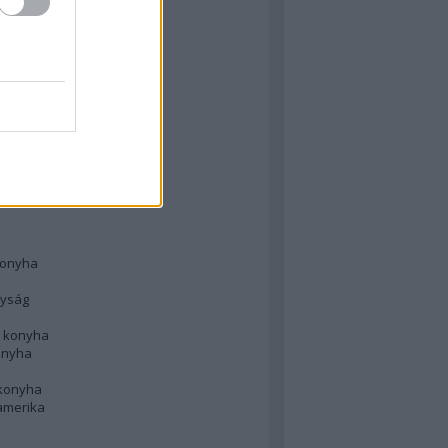
 konyha
l
 konyha
d konyha
ong
konyha
konyha
nyság
n konyha
onyha
 konyha
amerika