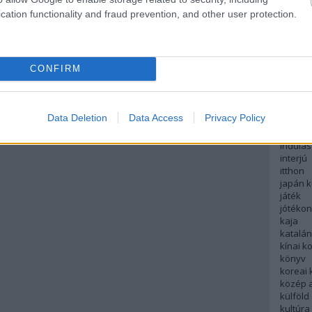
english
cation functionality and fraud prevention, and other user protection.
északi
európa
fesztivá
francia
CONFIRM
futás
hanoi
hollan
hong k
Data Deletion
Data Access
Privacy Policy
hotel
indiai 
indulás
interjú
itthon
japán 
játék
jótéko
kaja
katalá
kínai k
könyv
koreai
közép 
külföld
kultúra