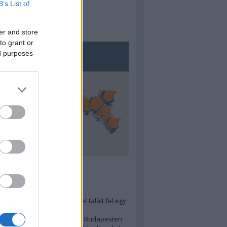
B’s List of
er and store
to grant or
ed purposes
5
ra menő Budapest-térképet talált fel egy
r tervező, hogy...
 legjobb (elérhető árú) ebéd Budapesten