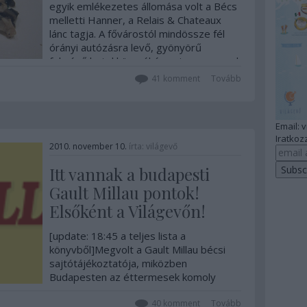
egyik emlékezetes állomása volt a Bécs
melletti Hanner, a Relais & Chateaux
lánc tagja. A fővárostól mindössze fél
órányi autózásra levő, gyönyörű
fekvésű hotel környékén sajnos nem sok
idő maradt körülnézni, pedig a Bécsi
41
komment
Tovább
erdő…
Email: 
Iratkozz
2010. november 10.
írta:
világevő
Itt vannak a budapesti
Gault Millau pontok!
Elsőként a Világevőn!
[update: 18:45 a teljes lista a
könyvből]Megvolt a Gault Millau bécsi
sajtótájékoztatója, miközben
Budapesten az éttermesek komoly
idegeskedéssel töltötték a napot, a
derék osztrákok közepes poénokkal és
40
komment
Tovább