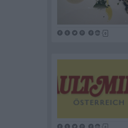
Tetszik
0
Tetszik
0