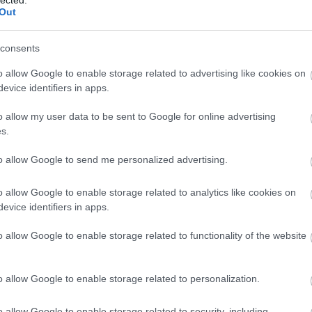
Szaká
Out
mit g
A tök
Budap
consents
cukr
o allow Google to enable storage related to advertising like cookies on
evice identifiers in apps.
Rov
o allow my user data to be sent to Google for online advertising
afrikai
s.
ausztri
ázsia
ázsiai 
to allow Google to send me personalized advertising.
baszk 
bejrút
o allow Google to enable storage related to analytics like cookies on
belgiu
berlin
evice identifiers in apps.
bizarr
bocuse
o allow Google to enable storage related to functionality of the website
bocuse
brit ko
cukiság
o allow Google to enable storage related to personalization.
dél ame
ego
English
o allow Google to enable storage related to security, including