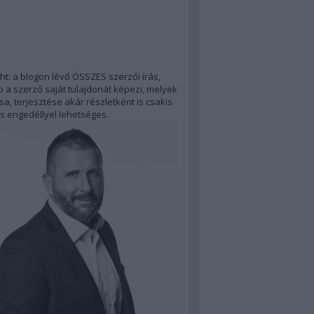
ht: a blogon lévő ÖSSZES szerzői írás,
 a szerző saját tulajdonát képezi, melyek
a, terjesztése akár részletként is csakis
s engedéllyel lehetséges.