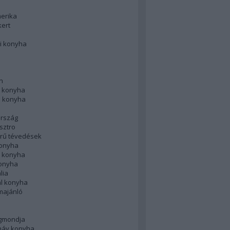
merika
kert
i konyha
n
 konyha
i konyha
rszág
sztro
rű tévedések
konyha
k konyha
konyha
lia
ál konyha
majánló
gmondja
náv konyha