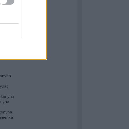
 konyha
l
 konyha
d konyha
ong
konyha
konyha
nyság
n konyha
onyha
 konyha
amerika