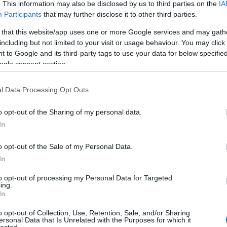
. This information may also be disclosed by us to third parties on the
IA
Participants
that may further disclose it to other third parties.
 that this website/app uses one or more Google services and may gath
including but not limited to your visit or usage behaviour. You may click 
 to Google and its third-party tags to use your data for below specifi
ogle consent section.
l Data Processing Opt Outs
o opt-out of the Sharing of my personal data.
In
o opt-out of the Sale of my Personal Data.
In
to opt-out of processing my Personal Data for Targeted
TOP
ing.
In
Annyi
magya
o opt-out of Collection, Use, Retention, Sale, and/or Sharing
A 10
ersonal Data that Is Unrelated with the Purposes for which it
lected.