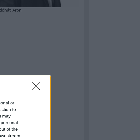
dőháti Áron
sonal or
ection to
ou may
 personal
out of the
 downstream