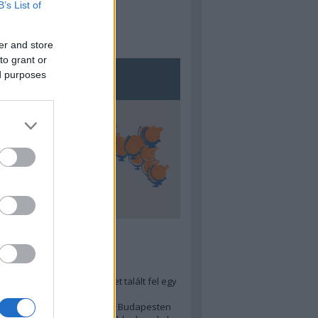
B’s List of
er and store
to grant or
ed purposes
5
ra menő Budapest-térképet talált fel egy
r tervező, hogy...
 legjobb (elérhető árú) ebéd Budapesten