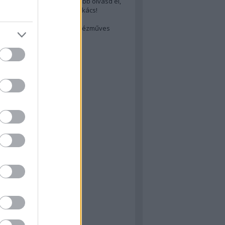
cs akarsz lenni? Akkor előbb olvasd el,
ondol erről egy magyar szakács!
életes steak titka
est rejtett kincsei: orosz kézműves
ászat
atok
 konyha
a
konyha
konyha
m
dor
 dor
nyha
rika