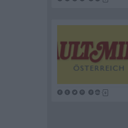
Tetszik
0