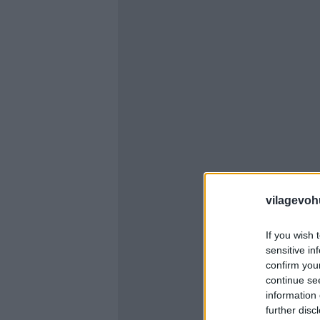
vilagevoh
If you wish 
sensitive in
confirm you
continue se
information 
further disc