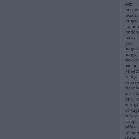
kvíz
latin a
lecsós 
lengyel
libanon
london
luxus
lyon
magazi
magyar
mexikó
minihu
németo
nem ga
népsze
olasz 
osztrá
perui 
portugá
portug
progra
recept
séfek
séf me
skandi