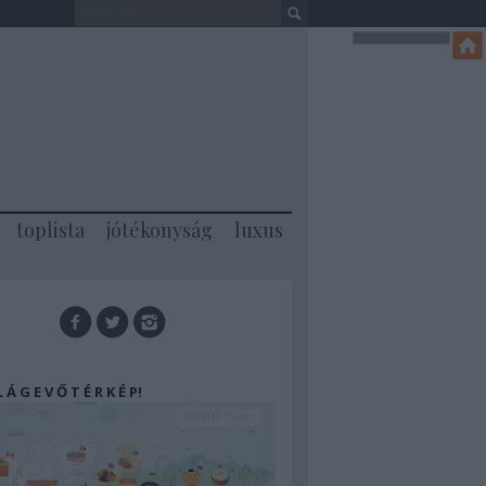
toplista
jótékonyság
luxus
 L Á G E V Ő T É R K É P!