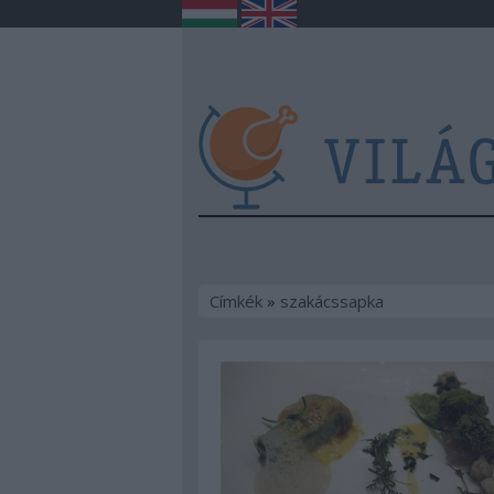
Címkék
»
szakácssapka