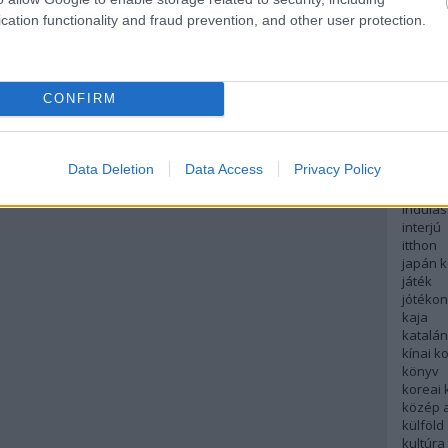
english
cation functionality and fraud prevention, and other user protection.
északi
európa
fesztivá
francia
CONFIRM
futás
hanoi
hollan
hong k
Data Deletion
Data Access
Privacy Policy
hotel
indiai 
indulás
interjú
itthon
japán 
játék
jótéko
kaja
katalá
kínai k
könyv
koreai
közép 
külföld
kultúra