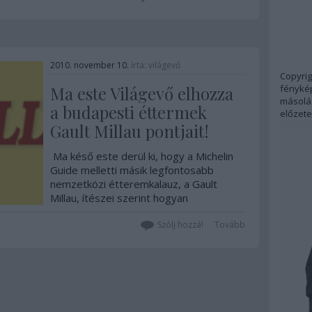
annál kicsit jobb ételekkel húzták az időt
egész este a császári…
2010. november 10.
írta:
világevő
Copyrig
fénykép
Ma este Világevő elhozza
másolás
a budapesti éttermek
előzete
Gault Millau pontjait!
Ma késő este derül ki, hogy a Michelin
Guide melletti másik legfontosabb
nemzetközi étteremkalauz, a Gault
Millau, ítészei szerint hogyan
teljesítenek a budapesti éttermek. A
szakma hatalmas várakozással néz az
Szólj hozzá!
Tovább
eredmények elébe, az itteni pontok (1-
20) és szakácssapkák a…