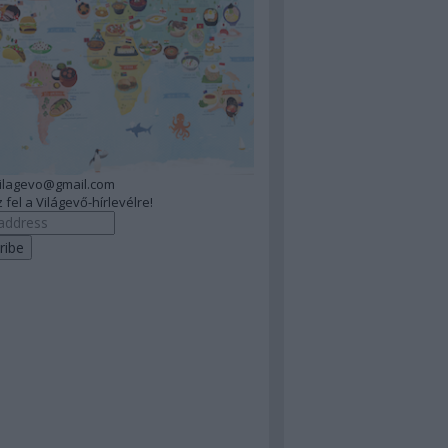
vilagevo@gmail.com
 fel a Világevő-hírlevélre!