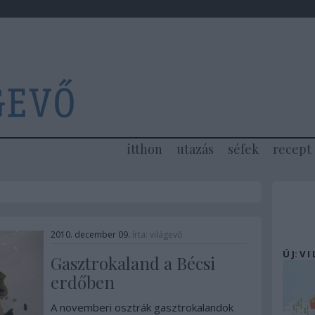
itthon
utazás
séfek
recept
2010. december 09.
írta:
világevő
Ú J: V I
Gasztrokaland a Bécsi
erdőben
A novemberi osztrák gasztrokalandok