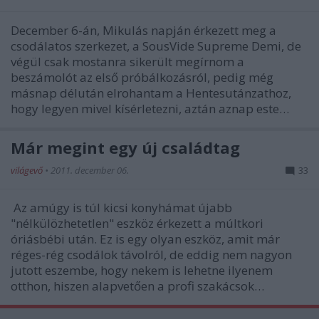
December 6-án, Mikulás napján érkezett meg a
csodálatos szerkezet, a SousVide Supreme Demi, de
végül csak mostanra sikerült megírnom a
beszámolót az első próbálkozásról, pedig még
másnap délután elrohantam a Hentesutánzathoz,
hogy legyen mivel kísérletezni, aztán aznap este…
Már megint egy új családtag
világevő
•
2011. december 06.
33
Az amúgy is túl kicsi konyhámat újabb
"nélkülözhetetlen" eszköz érkezett a múltkori
óriásbébi után. Ez is egy olyan eszköz, amit már
réges-rég csodálok távolról, de eddig nem nagyon
jutott eszembe, hogy nekem is lehetne ilyenem
otthon, hiszen alapvetően a profi szakácsok…