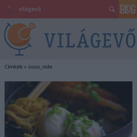
világevő
Címkék
»
sous_vide