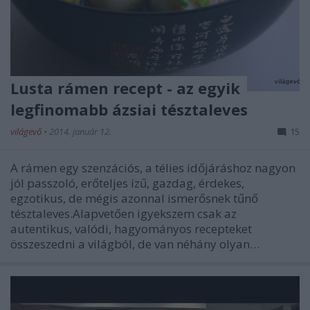
Lusta rámen recept - az egyik
legfinomabb ázsiai tésztaleves
világevő
•
2014. január 12.
15
A rámen egy szenzációs, a télies időjáráshoz nagyon
jól passzoló, erőteljes ízű, gazdag, érdekes,
egzotikus, de mégis azonnal ismerősnek tűnő
tésztaleves.Alapvetően igyekszem csak az
autentikus, valódi, hagyományos recepteket
összeszedni a világból, de van néhány olyan…