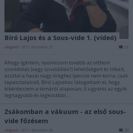
Bíró Lajos és a Sous-vide 1. (videó)
világevő
•
2011. december 21.
23
Ahogy ígértem, nyomozom tovább az otthoni
szuvidolás (vagy szuvidálás?) lehetőségeit és titkait,
ezúttal a hazai nagy öreghez (persze nem korra, csak
tapasztalatra!), Bíró Lajoshoz látogattam el, hogy
kikérdezzem a témáról alaposan, ő ugyanis az egyik
legnagyobb és legkorábbi…
Zsákomban a vákuum - az első sous-
vide főzésem
világevő
•
2011. december 09.
20