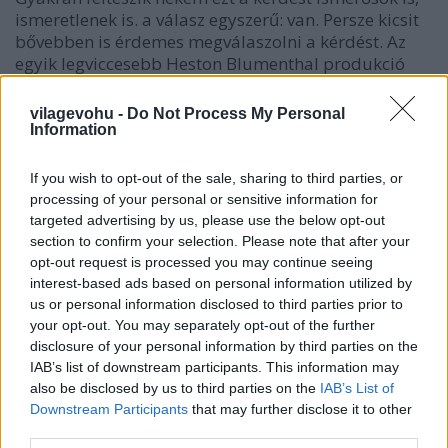
ismeretlenek is. a válasz egyszerű: van. Persze kicsit
bővebben is érdemes megválaszolni a kérdést. Az
egyik legviccesebb Heston Blumenthal produkció
volt, amikor a világhírű angol séf egy viktoriánus
lakomához egészben…
vilagevohu -
Do Not Process My Personal
Information
If you wish to opt-out of the sale, sharing to third parties, or
processing of your personal or sensitive information for
targeted advertising by us, please use the below opt-out
section to confirm your selection. Please note that after your
opt-out request is processed you may continue seeing
interest-based ads based on personal information utilized by
us or personal information disclosed to third parties prior to
your opt-out. You may separately opt-out of the further
disclosure of your personal information by third parties on the
IAB’s list of downstream participants. This information may
also be disclosed by us to third parties on the
IAB’s List of
Downstream Participants
that may further disclose it to other
third parties.