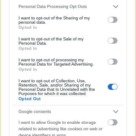
Joel Robuchon: saját videóinterjú a
Please note that this website/app uses one or more Google
Personal Data Processing Opt Outs
services and may gather and store information including but
27 Michelin-csillagos séffel
not limited to your visit or usage behaviour. You may click to
I want to opt-out of the Sharing of my
personal data.
világevő
•
2012. február 13.
5
grant or deny consent to Google and its third-party tags to
Opted In
use your data for below specified purposes in below Google
consent section.
Ahogy korábban is írtam, a menüről is beszámolva,
I want to opt-out of the Sale of my
Personal Data.
sikerült végre bejutnom Joel Robuchonhoz, a világ
Opted In
egyik legkomolyabb séfjéhez. Ezzel egy újabb pipa
kerül a gasztrobakancslistámra, a fantasztikus
I want to opt-out of processing my
Personal Data for Targeted Advertising.
élményről nem is beszélve. De ami még nagyobb
Opted In
öröm volt, az egyébként - már csak…
I want to opt-out of Collection, Use,
Retention, Sale, and/or Sharing of my
Personal Data that Is Unrelated with the
Purposes for which it was collected.
Opted Out
Google consents
I want to allow Google to enable storage
related to advertising like cookies on web or
device identifiers in apps.