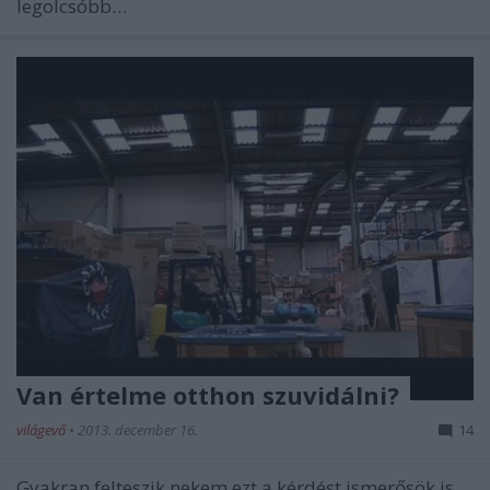
legolcsóbb…
Van értelme otthon szuvidálni?
világevő
•
2013. december 16.
14
Gyakran felteszik nekem ezt a kérdést ismerősök is,