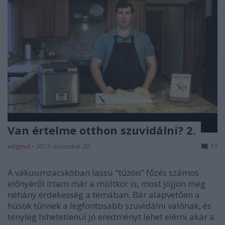
Van értelme otthon szuvidálni? 2.
világevő
•
2013. december 20.
11
A vákuumzacskóban lassú "tűzön" főzés számos
előnyéről írtam már a múltkor is, most jöjjön még
néhány érdekesség a témában. Bár alapvetően a
húsok tűnnek a legfontosabb szuvidálni valónak, és
tényleg hihetetlenül jó eredményt lehet elérni akár a