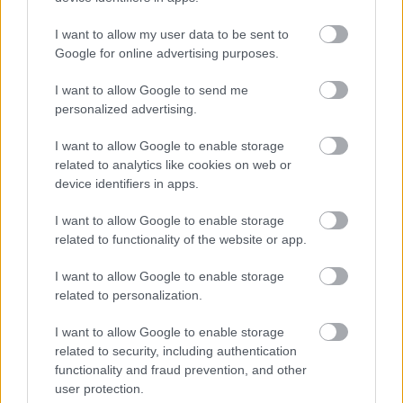
I want to allow my user data to be sent to
Google for online advertising purposes.
I want to allow Google to send me
personalized advertising.
I want to allow Google to enable storage
related to analytics like cookies on web or
device identifiers in apps.
Bíró Lajos és a Sous-vide 3. (videó)
I want to allow Google to enable storage
related to functionality of the website or app.
világevő
•
2012. január 15.
22
I want to allow Google to enable storage
related to personalization.
Bíró Lajos a szuvidolásról, a három részes sorozat
(itt az első és a második) utolsó részében beszél
I want to allow Google to enable storage
arról, hogy mi a szerepe és hogyan kell lehűteni a
related to security, including authentication
szuvidolt ételeket, mennyi ideig szabad őket tárolni,
functionality and fraud prevention, and other
rohad-e a hús a zacskóban, szuvidolt-e perverz
user protection.
kajákat és hogy…