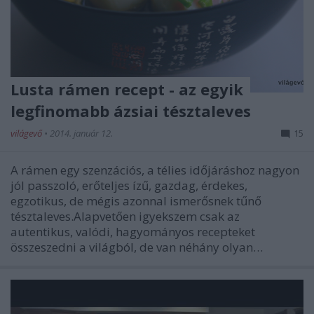
Lusta rámen recept - az egyik
legfinomabb ázsiai tésztaleves
világevő
•
2014. január 12.
15
A rámen egy szenzációs, a télies időjáráshoz nagyon
jól passzoló, erőteljes ízű, gazdag, érdekes,
egzotikus, de mégis azonnal ismerősnek tűnő
tésztaleves.Alapvetően igyekszem csak az
autentikus, valódi, hagyományos recepteket
összeszedni a világból, de van néhány olyan…