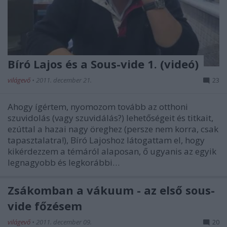
Bíró Lajos és a Sous-vide 1. (videó)
világevő
•
2011. december 21.
23
Ahogy ígértem, nyomozom tovább az otthoni
szuvidolás (vagy szuvidálás?) lehetőségeit és titkait,
ezúttal a hazai nagy öreghez (persze nem korra, csak
tapasztalatra!), Bíró Lajoshoz látogattam el, hogy
kikérdezzem a témáról alaposan, ő ugyanis az egyik
legnagyobb és legkorábbi…
Zsákomban a vákuum - az első sous-
vide főzésem
világevő
•
2011. december 09.
20