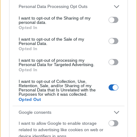
Joel Robuchon: saját videóinterjú a
Please note that this website/app uses one or more Google
Personal Data Processing Opt Outs
services and may gather and store information including but
27 Michelin-csillagos séffel
not limited to your visit or usage behaviour. You may click to
I want to opt-out of the Sharing of my
personal data.
világevő
•
2012. február 13.
5
grant or deny consent to Google and its third-party tags to
Opted In
use your data for below specified purposes in below Google
consent section.
Ahogy korábban is írtam, a menüről is beszámolva,
I want to opt-out of the Sale of my
Personal Data.
sikerült végre bejutnom Joel Robuchonhoz, a világ
Opted In
egyik legkomolyabb séfjéhez. Ezzel egy újabb pipa
kerül a gasztrobakancslistámra, a fantasztikus
I want to opt-out of processing my
Personal Data for Targeted Advertising.
élményről nem is beszélve. De ami még nagyobb
Opted In
öröm volt, az egyébként - már csak…
I want to opt-out of Collection, Use,
Retention, Sale, and/or Sharing of my
Personal Data that Is Unrelated with the
Purposes for which it was collected.
Opted Out
Google consents
I want to allow Google to enable storage
related to advertising like cookies on web or
device identifiers in apps.