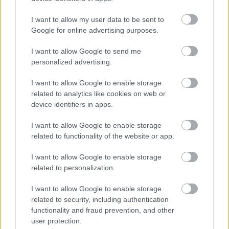
I want to allow my user data to be sent to
Google for online advertising purposes.
I want to allow Google to send me
personalized advertising.
I want to allow Google to enable storage
related to analytics like cookies on web or
device identifiers in apps.
Bíró Lajos és a Sous-vide 3. (videó)
I want to allow Google to enable storage
related to functionality of the website or app.
világevő
•
2012. január 15.
22
I want to allow Google to enable storage
related to personalization.
Bíró Lajos a szuvidolásról, a három részes sorozat
(itt az első és a második) utolsó részében beszél
I want to allow Google to enable storage
arról, hogy mi a szerepe és hogyan kell lehűteni a
related to security, including authentication
szuvidolt ételeket, mennyi ideig szabad őket tárolni,
functionality and fraud prevention, and other
rohad-e a hús a zacskóban, szuvidolt-e perverz
user protection.
kajákat és hogy…