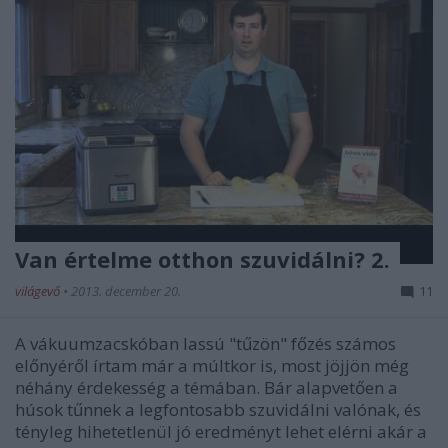
Van értelme otthon szuvidálni? 2.
világevő
•
2013. december 20.
11
A vákuumzacskóban lassú "tűzön" főzés számos
előnyéről írtam már a múltkor is, most jöjjön még
néhány érdekesség a témában. Bár alapvetően a
húsok tűnnek a legfontosabb szuvidálni valónak, és
tényleg hihetetlenül jó eredményt lehet elérni akár a