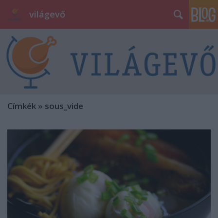
világevő
Címkék
»
sous_vide