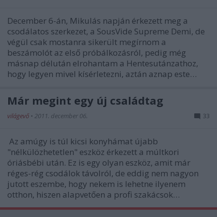
December 6-án, Mikulás napján érkezett meg a
csodálatos szerkezet, a SousVide Supreme Demi, de
végül csak mostanra sikerült megírnom a
beszámolót az első próbálkozásról, pedig még
másnap délután elrohantam a Hentesutánzathoz,
hogy legyen mivel kísérletezni, aztán aznap este…
Már megint egy új családtag
világevő
•
2011. december 06.
33
Az amúgy is túl kicsi konyhámat újabb
"nélkülözhetetlen" eszköz érkezett a múltkori
óriásbébi után. Ez is egy olyan eszköz, amit már
réges-rég csodálok távolról, de eddig nem nagyon
jutott eszembe, hogy nekem is lehetne ilyenem
otthon, hiszen alapvetően a profi szakácsok…