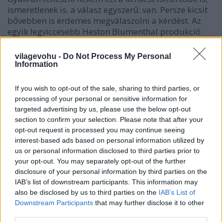
ismeretlenek is. a válasz egyszerű: van. Persze kicsit
bővebben is érdemes megválaszolni a kérdést. Az
egyik legviccesebb Heston Blumenthal produkció
volt, amikor a világhírű angol séf egy viktoriánus
lakomához egészben…
vilagevohu -
Do Not Process My Personal
Information
If you wish to opt-out of the sale, sharing to third parties, or
processing of your personal or sensitive information for
targeted advertising by us, please use the below opt-out
section to confirm your selection. Please note that after your
opt-out request is processed you may continue seeing
interest-based ads based on personal information utilized by
us or personal information disclosed to third parties prior to
your opt-out. You may separately opt-out of the further
disclosure of your personal information by third parties on the
IAB’s list of downstream participants. This information may
also be disclosed by us to third parties on the
IAB’s List of
Downstream Participants
that may further disclose it to other
third parties.