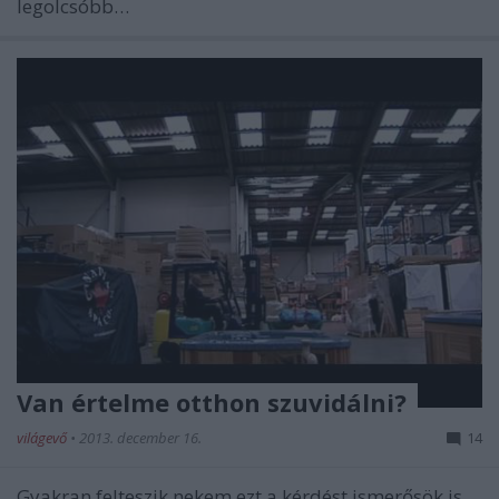
legolcsóbb…
Van értelme otthon szuvidálni?
világevő
•
2013. december 16.
14
Gyakran felteszik nekem ezt a kérdést ismerősök is,