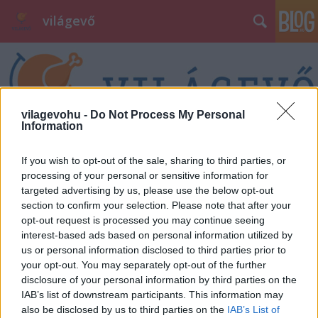
világevő
vilagevohu -
Do Not Process My Personal
Information
Címkék
»
sokkicsi
If you wish to opt-out of the sale, sharing to third parties, or
processing of your personal or sensitive information for
Sok kicsi - 3 óra 3 kedvenc fogás
targeted advertising by us, please use the below opt-out
section to confirm your selection. Please note that after your
világevő
•
2014. november 20.
0
opt-out request is processed you may continue seeing
interest-based ads based on personal information utilized by
us or personal information disclosed to third parties prior to
Idén is megindult a sok kicsi, az egyik legkedvesebb
your opt-out. You may separately opt-out of the further
jótékonysági akció, amiben egy halom izgalmas
disclosure of your personal information by third parties on the
gasztroajándékból lehet válogatni a jótékonyságért.
IAB’s list of downstream participants. This information may
A felajánlásom idén egyszerűen hangzik, de
also be disclosed by us to third parties on the
IAB’s List of
garantálom, hogy érdekes és élvezetes lesz: 3 óra 3