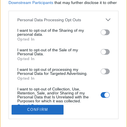
Downstream Participants
that may further disclose it to other
kedvenc fogás - budapesti…
third parties.
Please note that this website/app uses one or more Google
Ettél már Michelin-csillagos étterem
Personal Data Processing Opt Outs
services and may gather and store information including but
konyháján? Costes + Világevő =
not limited to your visit or usage behaviour. You may click to
I want to opt-out of the Sharing of my
personal data.
grant or deny consent to Google and its third-party tags to
jótékonyság
Opted In
use your data for below specified purposes in below Google
világevő
•
2013. november 24.
5
consent section.
I want to opt-out of the Sale of my
Personal Data.
Opted In
Van egy ezresed egy Michelin-csillagos ebédre? Ez
annál sokkal több, olyan lehetőség ez, ami még a
I want to opt-out of processing my
Personal Data for Targeted Advertising.
leggazdagabbak számára sem elérhető, egy tényleg
Opted In
exkluzív konyhai gasztrokaland az ország első
Michelin-csillagos éttermében, a(z ideiglenes)
I want to opt-out of Collection, Use,
Retention, Sale, and/or Sharing of my
séfasztalnál, ami minden étteremben a…
Personal Data that Is Unrelated with the
Purposes for which it was collected.
Opted Out
CONFIRM
Google consents