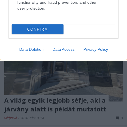
functionality and fraud prevention, and other
user protection.
CONFIRM
Data Deletion
Data Access
Privacy Policy
A világ egyik legjobb séfje, aki a
járvány alatt is példát mutatott
világevő
•
2020. június 14.
0