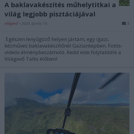
A baklavakészítés műhelytitkai a
világ legjobb pisztáciájával
világevő
•
2020. április 19.
5
Egészen lenyűgöző helyen jártam, egy igazi,
kézműves baklavakészítőnél Gaziantepben. Fotós-
videós élménybeszámoló. Kedd este folytatódik a
Világevő Talks élőben!