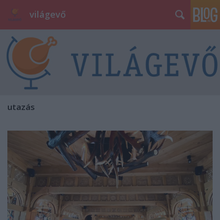
világevő
utazás