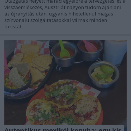
Utazgatás helyett marad egyelőre a tervezgetés, és a
visszaemlékezés, Ausztriát nagyon tudom ajánlani
az újranyitás után, ugyanis hihetetlenül magas
színvonalú szolgáltatásokkal várnak minden
turistát.
Autentikus mexikói konyha: egy kis