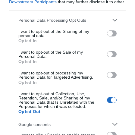
Downstream Participants
that may further disclose it to other
third parties.
Please note that this website/app uses one or more Google
Personal Data Processing Opt Outs
Egy szuper jó olasz éttermi trend,
services and may gather and store information including but
not limited to your visit or usage behaviour. You may click to
I want to opt-out of the Sharing of my
ami itthon is izgalmas lenne
personal data.
grant or deny consent to Google and its third-party tags to
Opted In
use your data for below specified purposes in below Google
világevő
•
2020. november 27.
5
consent section.
I want to opt-out of the Sale of my
Personal Data.
"Nuova trattoria Italiana" a trend neve, ami
Opted In
Olaszország egyre több régiójában hódít, és
megfizethető, szerethető, fantasztikus éttermi
I want to opt-out of processing my
Personal Data for Targeted Advertising.
élményt jelent. Magyarországon is jól jönne sok ilyen
Opted In
hely!
I want to opt-out of Collection, Use,
Retention, Sale, and/or Sharing of my
Personal Data that Is Unrelated with the
Purposes for which it was collected.
Opted Out
Google consents