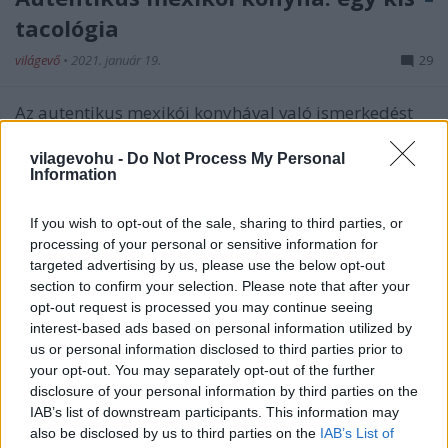
tacológia
világevő
•
2021. január 19.
29
Az autentikus mexikói konyhával való ismerkedést
sajnos alaposan megnehezíti, hogy kis hazánkba
alapvetően a tex-mex irányzat érkezik csak.
vilagevohu -
Do Not Process My Personal
Information
Megmutatom, milyen az eredeti verzió.
If you wish to opt-out of the sale, sharing to third parties, or
processing of your personal or sensitive information for
targeted advertising by us, please use the below opt-out
section to confirm your selection. Please note that after your
opt-out request is processed you may continue seeing
interest-based ads based on personal information utilized by
us or personal information disclosed to third parties prior to
your opt-out. You may separately opt-out of the further
disclosure of your personal information by third parties on the
IAB’s list of downstream participants. This information may
also be disclosed by us to third parties on the
IAB’s List of