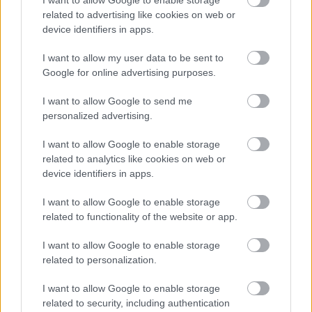
I want to allow Google to enable storage
related to advertising like cookies on web or
device identifiers in apps.
I want to allow my user data to be sent to
Google for online advertising purposes.
I want to allow Google to send me
personalized advertising.
Mit kell enni Pugliában? Tenger
I want to allow Google to enable storage
gyümölcsei, ahogy ritkán
related to analytics like cookies on web or
device identifiers in apps.
kóstolhatod
világevő
•
2020. november 06.
4
I want to allow Google to enable storage
related to functionality of the website or app.
Van Pugliában egy fantasztikus tradíció, aminek
I want to allow Google to enable storage
több évszázadra nyúlnak vissza a gyökerei: a tenger
related to personalization.
gyümölcseit nyersen élvezni. Megmutatom milyen,
és még pár másik, kihagyhatatlan pugliai
I want to allow Google to enable storage
finomságot.
related to security, including authentication