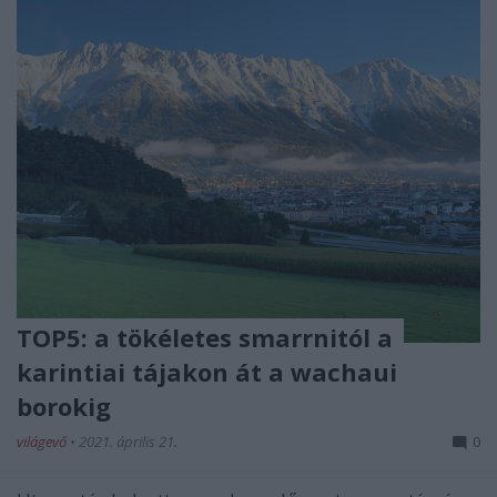
TOP5: a tökéletes smarrnitól a
karintiai tájakon át a wachaui
borokig
világevő
•
2021. április 21.
0