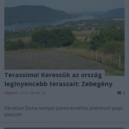
Terassimo! Keressük az ország
legínyencebb teraszait: Zebegény
világevő
•
2021. április 26.
8
Páratlan Duna-kanyar panorámához prémium papi
passzol.