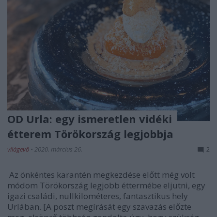
OD Urla: egy ismeretlen vidéki
étterem Törökország legjobbja
világevő
•
2020. március 26.
2
Az önkéntes karantén megkezdése előtt még volt
módom Törökország legjobb éttermébe eljutni, egy
igazi családi, nullkilométeres, fantasztikus hely
Urlában. [A poszt megírását egy szavazás előzte