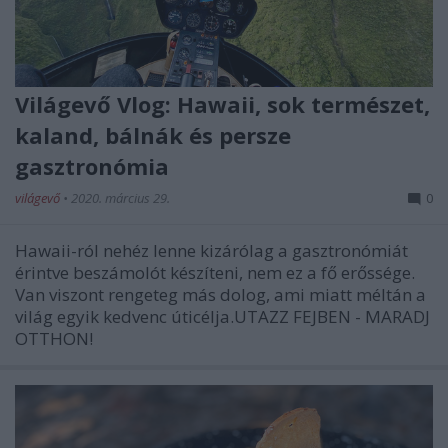
Világevő Vlog: Hawaii, sok természet,
kaland, bálnák és persze
gasztronómia
világevő
•
2020. március 29.
0
Hawaii-ról nehéz lenne kizárólag a gasztronómiát
érintve beszámolót készíteni, nem ez a fő erőssége.
Van viszont rengeteg más dolog, ami miatt méltán a
világ egyik kedvenc úticélja.UTAZZ FEJBEN - MARADJ
OTTHON!