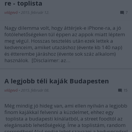
re - toplista
világevő
•
2015. február 12.
7
Nagy dilemma volt, hogy áttérjek-e iPhone-ra, a jó
fotólehetőségeken túl éppen az appok miatt léptem
meg végül. Hosszas tesztelés után ezek lettek a
kedvenceim, amiket utazáshoz (évente kb 140 nap)
és étterembe járáshoz (évente sok száz alkalom)
használok. [Disclaimer: az…
A legjobb téli kaják Budapesten
világevő
•
2015. február 08.
15
Még mindig jó hideg van, ami ellen nyilván a legjobb
finom kajákkal felvenni a küzdelmet, ehhez egy
toplista a budapesti kínálatból, a street foodtól az
elegánsabb lehetőségekig. Íme a toplistám, random
sorrendben! Alul pedig lehet szavazni a kedvencedre!