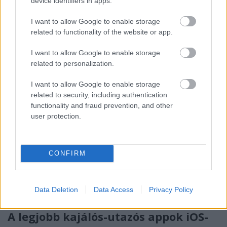
device identifiers in apps.
I want to allow Google to enable storage
related to functionality of the website or app.
I want to allow Google to enable storage
related to personalization.
My TOP30 dishes in 2015. (legjobb
I want to allow Google to enable storage
ételei)
related to security, including authentication
functionality and fraud prevention, and other
világevő
•
2015. december 21.
3
user protection.
Fine dining + comfort food, the most remarkable
dishes I had 2015! (Csúcsgasztronómia és egyszerű
kaják, a legemlékezetesebb ételek, amit 2015-ben
CONFIRM
ettem.) Strawberry & raspberry mille feuille,
Restaurant de Bacon, Antibes, France.(Epres-málnás
krémes) Avocado, powdered sun…
Data Deletion
Data Access
Privacy Policy
A legjobb kajálós-utazós appok iOS-