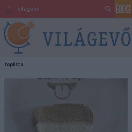
világevő
toplista