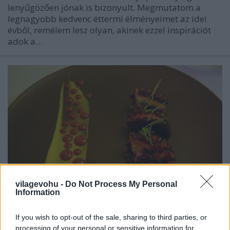
lenyűgözően jónak is bizonyult. Megmutatom a
legnagyobb kedvenc éttermi élményeimet az idei
évből, remélem lesz olyan, akinek ezzel inspirációt
adok a…
vilagevohu -
Do Not Process My Personal
Information
If you wish to opt-out of the sale, sharing to third parties, or
TOP10 gasztrováros a világban
processing of your personal or sensitive information for