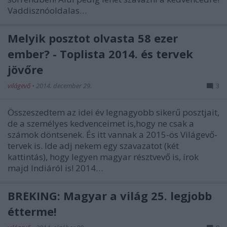
Vaddisznóoldalas…
Melyik posztot olvasta 58 ezer
ember? - Toplista 2014. és tervek
jövőre
világevő
•
2014. december 29.
3
Összeszedtem az idei év legnagyobb sikerű posztjait,
de a személyes kedvenceimet is,hogy ne csak a
számok döntsenek. És itt vannak a 2015-ös Világevő-
tervek is. Ide adj nekem egy szavazatot (két
kattintás), hogy legyen magyar résztvevő is, írok
majd Indiáról is! 2014…
BRÉKING: Magyar a világ 25. legjobb
étterme!