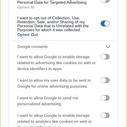
Personal Data for Targeted Advertising.
Opted In
Az Év Étterme 2015.
I want to opt-out of Collection, Use,
világevő
•
2015. december 31.
5
Retention, Sale, and/or Sharing of my
Personal Data that Is Unrelated with the
Purposes for which it was collected.
Opted Out
Hosszas mérlegelés után a Világevő zsűrije
egyhangú szavazáson megválasztotta az óév
Google consents
éttermét. A Világevő Év Éttermének legfőbb
kritériuma, hogy - szemben a Michelinnel, GM-mel -
I want to allow Google to enable storage
egyáltalán nem csak a tányéron levő étel alapján
related to advertising like cookies on web or
születik a döntés, hanem úgy, ahogy…
device identifiers in apps.
I want to allow my user data to be sent to
Google for online advertising purposes.
I want to allow Google to send me
personalized advertising.
I want to allow Google to enable storage
related to analytics like cookies on web or