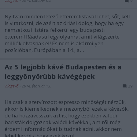
világevő
•
2014. október 09.
9
Nyilván minden létező étteremlistával lehet, sőt, kell
is vitatkozni, de azért az óriási dolog, hogy ha egy
nemzetközi listára felkerül egy budapesti
étterem! Ráadásul egy olyanra, amit világszerte
milliók olvasnak el! És nem is akármilyen
pozícióban, Európában a 14., a…
Az 5 legjobb kávé Budapesten és a
leggyönyörűbb kávégépek
világevő
•
2014. február 13.
29
Ha csak a szervírozott espresso minőségét nézzük,
akkor is kiemelkednek a mezőnyből ezek a kávézók,
de ha hozzávesszük azt is, hogy ezekben valódi
baristák dolgoznak valódi kávékkal, amiről még
érdemi információkat is tudnak adni, akkor nem
lehet kérdés, hogy ezek közül…