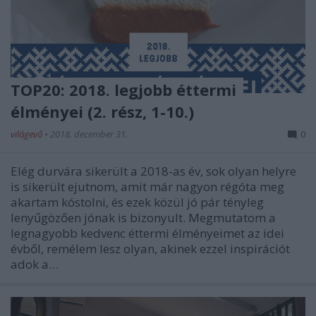
TOP20: 2018. legjobb éttermi
élményei (2. rész, 1-10.)
világevő
•
2018. december 31.
0
Elég durvára sikerült a 2018-as év, sok olyan helyre
is sikerült ejutnom, amit már nagyon régóta meg
akartam kóstolni, és ezek közül jó pár tényleg
lenyűgözően jónak is bizonyult. Megmutatom a
legnagyobb kedvenc éttermi élményeimet az idei
évből, remélem lesz olyan, akinek ezzel inspirációt
adok a…