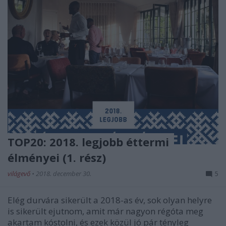
TOP20: 2018. legjobb éttermi
élményei (1. rész)
világevő
•
2018. december 30.
5
Elég durvára sikerült a 2018-as év, sok olyan helyre
is sikerült ejutnom, amit már nagyon régóta meg
akartam kóstolni, és ezek közül jó pár tényleg