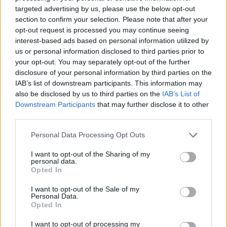
targeted advertising by us, please use the below opt-out
világevő
•
2016. március 01.
13
section to confirm your selection. Please note that after your
opt-out request is processed you may continue seeing
Egyre több helyen lehet jókat enni, de azért vannak
interest-based ads based on personal information utilized by
kiemelkedően fantasztikus helyek, ahova akár
us or personal information disclosed to third parties prior to
kifejezetten csak enni is érdemes elmenni! Itt a 10
your opt-out. You may separately opt-out of the further
legjobb a világból!
disclosure of your personal information by third parties on the
IAB’s list of downstream participants. This information may
also be disclosed by us to third parties on the
IAB’s List of
Downstream Participants
that may further disclose it to other
third parties.
Please note that this website/app uses one or more Google
Personal Data Processing Opt Outs
services and may gather and store information including but
not limited to your visit or usage behaviour. You may click to
I want to opt-out of the Sharing of my
personal data.
grant or deny consent to Google and its third-party tags to
Opted In
use your data for below specified purposes in below Google
consent section.
I want to opt-out of the Sale of my
Personal Data.
Opted In
I want to opt-out of processing my