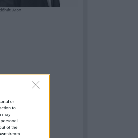
dőháti Áron
sonal or
ection to
ou may
 personal
out of the
 downstream