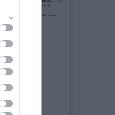
cs akarsz lenni? Akkor előbb olvasd el,
ondol erről egy magyar szakács!
életes steak titka
est rejtett kincsei: orosz kézműves
ászat
atok
 konyha
a
konyha
konyha
m
dor
 dor
nyha
rika