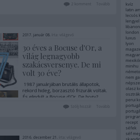
kvíz
2
komment
Tovább
latin a
lecsós 
lengyel
libanon
london
2017. január 08.
írta:
világevő
luxus
lyon
30 éves a Bocuse d'Or, a
magazi
világ legnagyobb
magyar
mexikó
szakácsversenye. De mi
minihu
volt 30 éve?
németo
nem ga
népsze
1987 januárjában brutális állapotok,
olasz 
rekord hideg, borzasztó frizurák voltak.
osztrá
És elindult a Bocuse d'Or. De hogy?
perui 
portugá
Szólj hozzá!
Tovább
portug
progra
recept
séfek
séf me
2016. december 21.
írta:
világevő
skandi