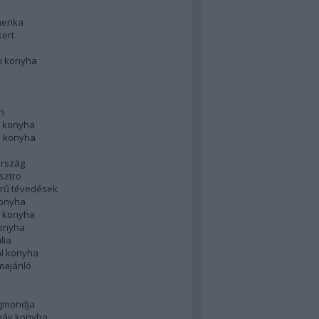
merika
kert
i konyha
n
 konyha
i konyha
rszág
sztro
rű tévedések
konyha
k konyha
konyha
lia
ál konyha
majánló
gmondja
náv konyha