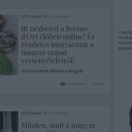
2019. január 29.
írta:
világevő
Itt nézheted a Bocuse
Copyrig
d'Ort élőben online! És
fénykép
részletes magyarázat a
másolás
előzete
magyar csapat
versenyételeiről!
Itt közvetítek élőben a magyar
csapat Bocuse d'Or szerepléséről, na
meg bemutatom részletesen, hogy mik
6
komment
Tovább
is a versenyételeik.Élő videós
közvetítések a Facebookon lesznek! Egy
már volt is, az is visszanézhető.
Folyamatosan frissül!
2019. január 23.
írta:
világevő
Minden, amit a magyar