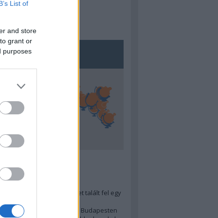
B’s List of
er and store
to grant or
ed purposes
5
ra menő Budapest-térképet talált fel egy
r tervező, hogy...
 legjobb (elérhető árú) ebéd Budapesten