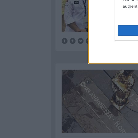
authenti
Tetszik
0