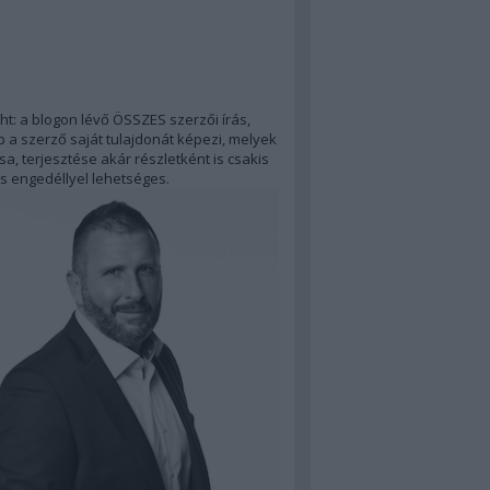
ht: a blogon lévő ÖSSZES szerzői írás,
 a szerző saját tulajdonát képezi, melyek
a, terjesztése akár részletként is csakis
s engedéllyel lehetséges.