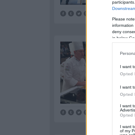
participants
Downstream 
Tetszik
0
Please note
information 
deny consent
in below Go
Persona
I want t
Opted 
I want t
Opted 
I want 
Advertis
Tetszik
0
Opted 
I want t
of my P
was col