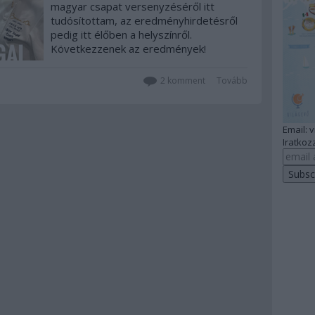
magyar csapat versenyzéséről itt
tudósítottam, az eredményhirdetésről
pedig itt élőben a helyszínről.
Következzenek az eredmények!
2
komment
Tovább
Email: 
Iratkozz