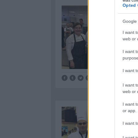
Opted 
Google 
I want t
web or d
I want t
purpose
I want 
Tetszik
0
I want t
web or d
I want t
or app.
I want t
I want t