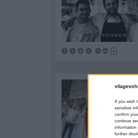
Tetszik
0
vilagevoh
If you wish 
sensitive in
confirm you
continue se
information 
further disc