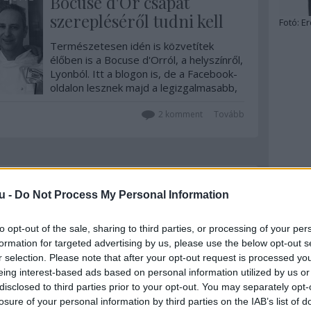
Bocuse d'Or csapat
szerepléséről tudni kell
Fotó:
Er
Természetesen idén is közvetítek
élőben is a Bocuse d'Orról, a helyszínről,
Lyonból. Itt a blogon is, de a Facebook-
oldalon lesznek majd a legizgalmasabb,
élő videós anyagok! Instán és story-ban
pedig első sorban a nem magyarcsapat-
2
komment
Tovább
specifikus anyagok. Ezek meg itt a
korábbi instás Bocuse…
2017. július 11.
írta:
világevő
u -
Do Not Process My Personal Information
Ki képviseli legközelebb
Magyarországot a Bocuse
to opt-out of the sale, sharing to third parties, or processing of your per
formation for targeted advertising by us, please use the below opt-out s
d'Oron?
r selection. Please note that after your opt-out request is processed y
eing interest-based ads based on personal information utilized by us or
Itt vannak a jelentkezési
feltételek, kacsa és kacsamáj, káposzta,
disclosed to third parties prior to your opt-out. You may separately opt-
alma a receptpályázat témája, amire
losure of your personal information by third parties on the IAB’s list of