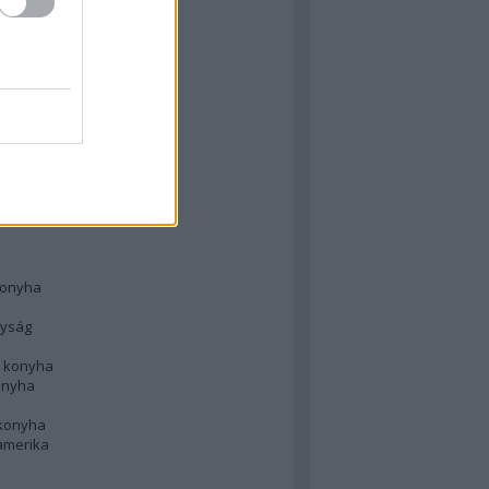
 konyha
l
 konyha
d konyha
ong
konyha
konyha
nyság
n konyha
onyha
 konyha
amerika