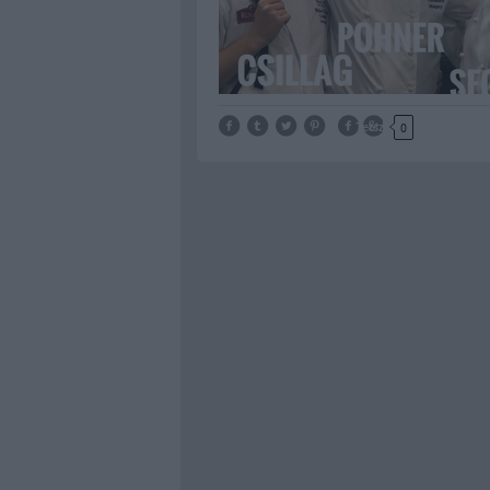
Tetszik
0