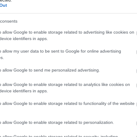
Szaká
Out
mit g
2017. január 24.
írta:
világevő
A tök
Budap
Itt nézheted a Bocuse
consents
cukr
d'Ort élőben online! És
o allow Google to enable storage related to advertising like cookies on
részletes magyarázat a
evice identifiers in apps.
Rov
magyar csapat
versenyételeiről!
o allow my user data to be sent to Google for online advertising
afrikai
s.
ausztri
ázsia
Ott voltam a magyar csapat edzésén
ázsiai 
többször is, így az utolsó edzésükön is
to allow Google to send me personalized advertising.
baszk 
Lyon előtt. Megmutatom, mivel
21
komment
Tovább
bejrút
készülnek a mai napra!Ajánlott: Így
o allow Google to enable storage related to analytics like cookies on
belgiu
zajlott a zöldségpiacon a bevásárlás
berlin
evice identifiers in apps.
tegnap délután (videó) Csoportkép az
bizarr
utolsó edzés után, január 19-én
bocuse
o allow Google to enable storage related to functionality of the website
bocuse
2017. január 23.
írta:
világevő
brit ko
Kövesd a magyar csapat
cukiság
o allow Google to enable storage related to personalization.
dél ame
bevásárlását testközelből
ego
a Bocuse d'Or nulladik
English
o allow Google to enable storage related to security, including