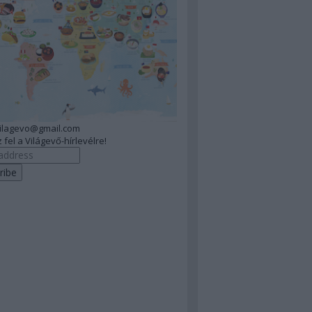
vilagevo@gmail.com
 fel a Világevő-hírlevélre!