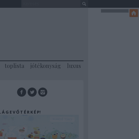
toplista
jótékonyság
luxus
 L Á G E V Ő T É R K É P!