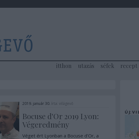
itthon
utazás
séfek
recept
2019. január 30.
írta:
világevő
Ú J: V I
Bocuse d'Or 2019 Lyon:
Végeredmény
Véget ért Lyonban a Bocuse d'Or, a