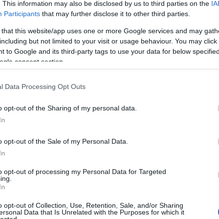
minden 21 évesnél idősebb, magyar
. This information may also be disclosed by us to third parties on the
IA
szakács benevezhet! Aki nagyon jó
Participants
that may further disclose it to other third parties.
receptet talál ki, és utána is megnyeri a
4
komment
Tovább
 that this website/app uses one or more Google services and may gath
selejtezőt és a magyar döntőt, már csak
including but not limited to your visit or usage behaviour. You may click 
az európai döntőt kell megnyernie,
hogy…
 to Google and its third-party tags to use your data for below specifi
ogle consent section.
2017. január 24.
írta:
világevő
A magyar Bocuse d'Or
l Data Processing Opt Outs
csapat ételeinek tálalása
o opt-out of the Sharing of my personal data.
közvetlen közelről
In
exkluzív videókon!
o opt-out of the Sale of my Personal Data.
A Master of Ceremony titulus hatalma:
In
bárhova bemehetek a Bocuse d'Oron,
így sikerült teljesen exkluzív videókat
to opt-out of processing my Personal Data for Targeted
TOP
készítenem a magyar csapat
ing.
22
komment
Tovább
versenyételeinek tálalásáról, szakmai
In
Annyi
kommentárokkal ellátva!
magya
o opt-out of Collection, Use, Retention, Sale, and/or Sharing
A 10
ersonal Data that Is Unrelated with the Purposes for which it
lected.