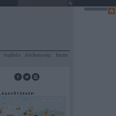
toplista
jótékonyság
luxus
 L Á G E V Ő T É R K É P!