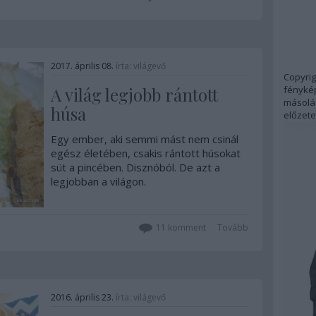
egy kisebb…
2017. április 08.
írta:
világevő
Copyrig
fénykép
A világ legjobb rántott
másolás
húsa
előzete
Egy ember, aki semmi mást nem csinál
egész életében, csakis rántott húsokat
süt a pincében. Disznóból. De azt a
legjobban a világon.
11
komment
Tovább
2016. április 23.
írta:
világevő