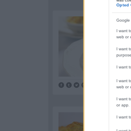
Opted 
Google 
I want t
web or d
I want t
purpose
I want 
I want t
Tetszik
0
web or d
I want t
or app.
I want t
I want t