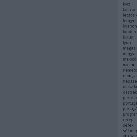
kvíz
latin a
lecsós 
lengyel
libanon
london
luxus
lyon
magazi
magyar
mexikó
minihu
németo
nem ga
népsze
olasz 
osztrá
perui 
portugá
portug
progra
recept
séfek
séf me
skandi