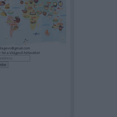
vilagevo@gmail.com
 fel a Világevő-hírlevélre!