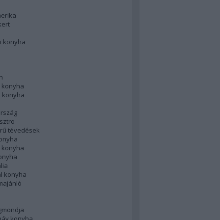
merika
kert
i konyha
n
 konyha
i konyha
rszág
sztro
rű tévedések
konyha
k konyha
konyha
lia
ál konyha
majánló
gmondja
náv konyha