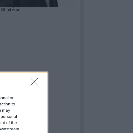
dőháti Áron
sonal or
ection to
ou may
 personal
out of the
 downstream