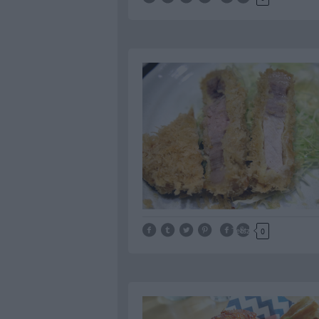
Tetszik
0