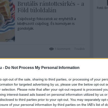
Brutális rántottcsirkés - a
Fotó:
Er
Föld túloldalán
Csípősségi fokozatok az enyhétől a
kib@szott csípősig. És komolyan is
gondolják.
1
komment
Tovább
u -
Do Not Process My Personal Information
2016. február 12.
írta:
világevő
to opt-out of the sale, sharing to third parties, or processing of your per
Világbajnok rántott hús -
formation for targeted advertising by us, please use the below opt-out s
pálcikával!
r selection. Please note that after your opt-out request is processed y
eing interest-based ads based on personal information utilized by us or
A japán gasztronómia kifejezetten
disclosed to third parties prior to your opt-out. You may separately opt-
befogadó a külső hatásokkal, csak éppen
losure of your personal information by third parties on the IAB’s list of
még sokkal finomabbra alakítja az