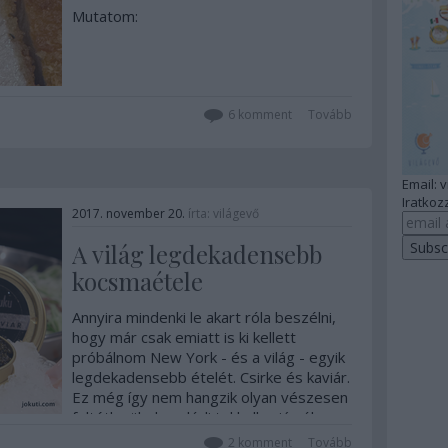
Mutatom:
6
komment
Tovább
Email: 
Iratkozz
2017. november 20.
írta:
világevő
A világ legdekadensebb
kocsmaétele
Annyira mindenki le akart róla beszélni,
hogy már csak emiatt is ki kellett
próbálnom New York - és a világ - egyik
legdekadensebb ételét. Csirke és kaviár.
Ez még így nem hangzik olyan vészesen
feltétlenül, de valódi tokhalkaviárról van
szó és egészben sült, rántott csirkékről,
2
komment
Tovább