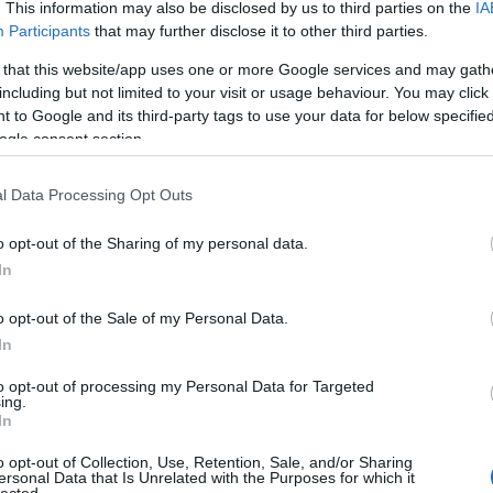
. This information may also be disclosed by us to third parties on the
IA
ételeket, mint az eredeti.
Participants
that may further disclose it to other third parties.
 that this website/app uses one or more Google services and may gath
10
komment
Tovább
including but not limited to your visit or usage behaviour. You may click 
 to Google and its third-party tags to use your data for below specifi
ogle consent section.
l Data Processing Opt Outs
2015. október 17.
írta:
világevő
Erről a helyről fog
o opt-out of the Sharing of my personal data.
beszélni jövő héten egész
In
Budapest
o opt-out of the Sale of my Personal Data.
Bíró Lajos megint nagyot dob, ezúttal
In
rántott húsból igyekszik példát mutatni a
világnak.
to opt-out of processing my Personal Data for Targeted
TOP
ing.
In
Annyi
52
komment
Tovább
magya
o opt-out of Collection, Use, Retention, Sale, and/or Sharing
A 10
ersonal Data that Is Unrelated with the Purposes for which it
lected.