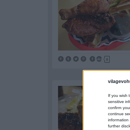
Tetszik
0
vilagevoh
If you wish 
sensitive in
confirm you
continue se
information 
further disc