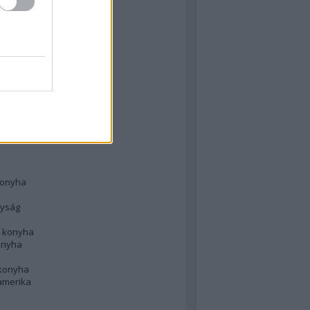
 konyha
l
 konyha
d konyha
ong
konyha
konyha
nyság
n konyha
onyha
 konyha
amerika