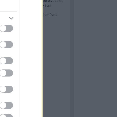
cs akarsz lenni? Akkor előbb olvasd el,
ondol erről egy magyar szakács!
életes steak titka
est rejtett kincsei: orosz kézműves
ászat
atok
 konyha
a
konyha
konyha
m
dor
 dor
nyha
rika