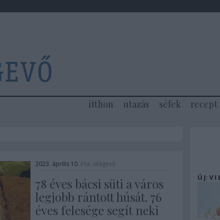
itthon
utazás
séfek
recept
2023. április 10.
írta:
világevő
Ú J: V I
78 éves bácsi süti a város
legjobb rántott húsát. 76
éves felesége segít neki