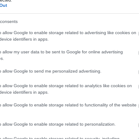
Szaká
Out
mit g
A tök
Budap
2013. június 28.
írta:
világevő
consents
cukr
A tényleg bécsi bécsi
o allow Google to enable storage related to advertising like cookies on
szelet egy
evice identifiers in apps.
Rov
csillagelhagyótól (recept)
o allow my user data to be sent to Google for online advertising
afrikai
s.
ausztri
Azt megszokhattuk már, hogy rengeteg
ázsia
dolgot hívnak bécsi szeletnek itt
ázsiai 
to allow Google to send me personalized advertising.
Budapesten, általában nem nagyon
baszk 
mutatkozik összefüggés az eredeti
bejrút
recepttel, maximum annyi, hogy egy
o allow Google to enable storage related to analytics like cookies on
belgiu
hússzelet panírban sütve. Ez viszont az
26
komment
Tovább
berlin
evice identifiers in apps.
eredeti recept, nem is akártkiről, egy
bizarr
két Michelin-csillagos osztrák…
bocuse
o allow Google to enable storage related to functionality of the website
bocuse
brit ko
cukiság
2011. október 04.
írta:
világevő
o allow Google to enable storage related to personalization.
dél ame
ego
Kvíz: na és ez mi? +az
english
o allow Google to enable storage related to security, including