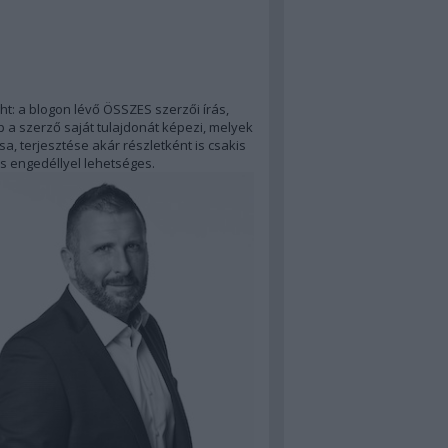
ht: a blogon lévő ÖSSZES szerzői írás,
 a szerző saját tulajdonát képezi, melyek
a, terjesztése akár részletként is csakis
s engedéllyel lehetséges.