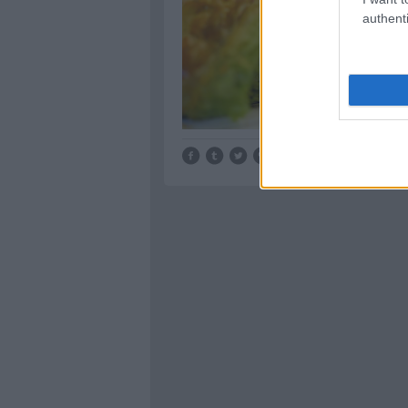
authenti
Tetszik
0