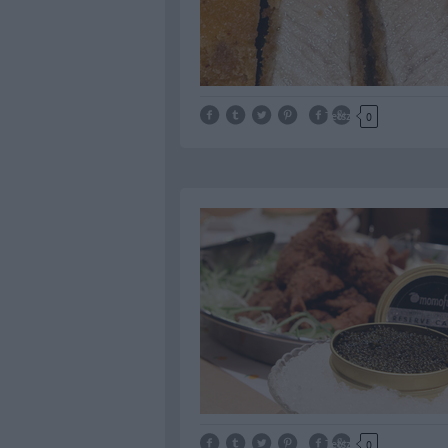
Tetszik
0
Tetszik
0