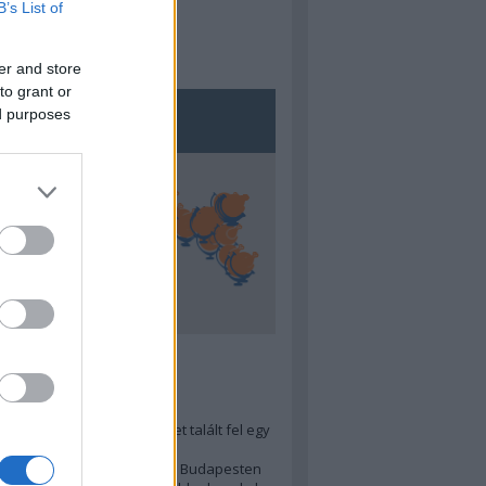
B’s List of
er and store
to grant or
ed purposes
5
ra menő Budapest-térképet talált fel egy
r tervező, hogy...
 legjobb (elérhető árú) ebéd Budapesten