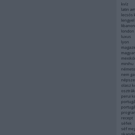
kvíz
latin a
lecsós 
lengyel
libanon
london
luxus
lyon
magazi
magyar
mexikó
minihu
németo
nem ga
népsze
olasz 
osztrá
perui 
portugá
portug
progra
recept
séfek
séf me
skandi