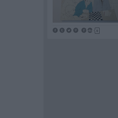
Tetszik
0