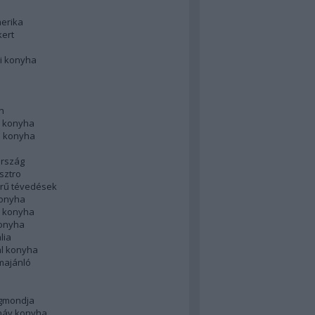
merika
kert
i konyha
n
 konyha
i konyha
rszág
sztro
rű tévedések
konyha
k konyha
konyha
lia
ál konyha
majánló
gmondja
náv konyha