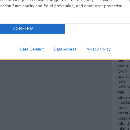
English
cation functionality and fraud prevention, and other user protection.
északi
európa
fesztivá
francia
CONFIRM
futás
hanoi
hollan
hong k
Data Deletion
Data Access
Privacy Policy
hotel
indiai 
indulás
interjú
itthon
japán 
játék
jótéko
kaja
katalá
kínai k
könyv
koreai
közép 
külföld
kultúra