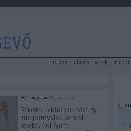
itthon
utazás
séfek
recept
2014. augusztus 29.
írta:
világevő
Ú J: V I
Miasto, o którym nikt by
nie pomyślał, że jest
spoko. Od baru