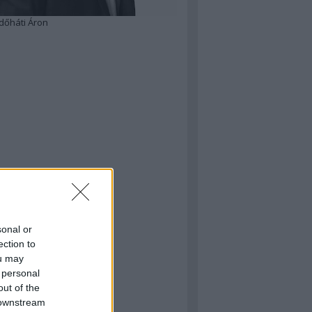
dőháti Áron
sonal or
ection to
ou may
 personal
out of the
 downstream