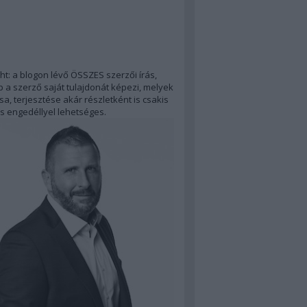
ht: a blogon lévő ÖSSZES szerzői írás,
 a szerző saját tulajdonát képezi, melyek
a, terjesztése akár részletként is csakis
s engedéllyel lehetséges.