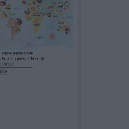
vilagevo@gmail.com
 fel a Világevő-hírlevélre!