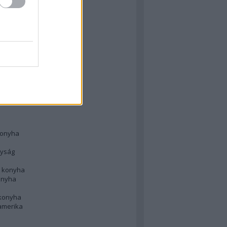
 konyha
l
 konyha
d konyha
ong
konyha
konyha
nyság
n konyha
onyha
 konyha
amerika