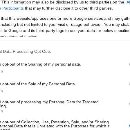
. This information may also be disclosed by us to third parties on the
IA
Participants
that may further disclose it to other third parties.
 that this website/app uses one or more Google services and may gath
including but not limited to your visit or usage behaviour. You may click 
 to Google and its third-party tags to use your data for below specifi
ogle consent section.
l Data Processing Opt Outs
o opt-out of the Sharing of my personal data.
In
o opt-out of the Sale of my Personal Data.
In
to opt-out of processing my Personal Data for Targeted
TOP
ing.
In
Annyi
magya
o opt-out of Collection, Use, Retention, Sale, and/or Sharing
A 10
ersonal Data that Is Unrelated with the Purposes for which it
lected.