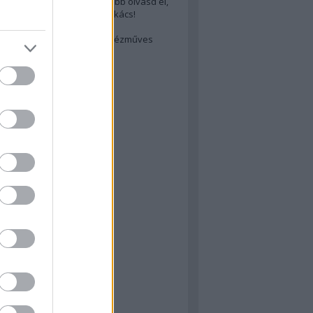
cs akarsz lenni? Akkor előbb olvasd el,
ondol erről egy magyar szakács!
életes steak titka
est rejtett kincsei: orosz kézműves
ászat
atok
 konyha
a
konyha
konyha
m
dor
 dor
nyha
rika