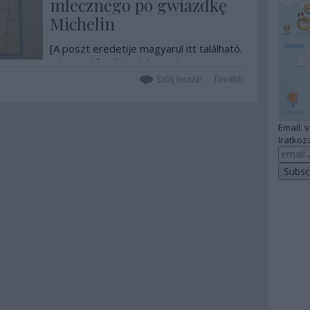
mlecznego po gwiazdkę
Michelin
[A poszt eredetije magyarul itt található.
A lengyel fordítást készen kaptam,
annak érdekében, hogy ők is
Szólj hozzá!
Tovább
elolvashassák. A fordítást Mezei Noémi
készítette, ő a Varsói Magyar Kulturális
Intézet vezető tervezője. A lektor,
Email: 
pedig Alexandra Bata-Bocian, tolmács-
Iratkozz
lektor, a Centrum…