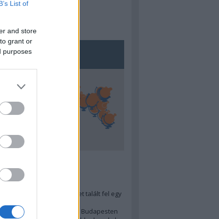
B’s List of
er and store
to grant or
ed purposes
5
ra menő Budapest-térképet talált fel egy
r tervező, hogy...
 legjobb (elérhető árú) ebéd Budapesten