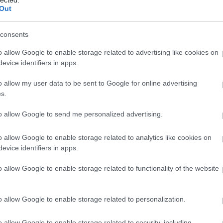
Szaká
Out
mit g
A tök
Budap
consents
cukr
o allow Google to enable storage related to advertising like cookies on
evice identifiers in apps.
Rov
o allow my user data to be sent to Google for online advertising
afrikai
s.
ausztri
ázsia
ázsiai 
to allow Google to send me personalized advertising.
baszk 
bejrút
o allow Google to enable storage related to analytics like cookies on
belgiu
berlin
evice identifiers in apps.
bizarr
bocuse
o allow Google to enable storage related to functionality of the website
bocuse
brit ko
cukiság
o allow Google to enable storage related to personalization.
dél ame
ego
english
o allow Google to enable storage related to security, including