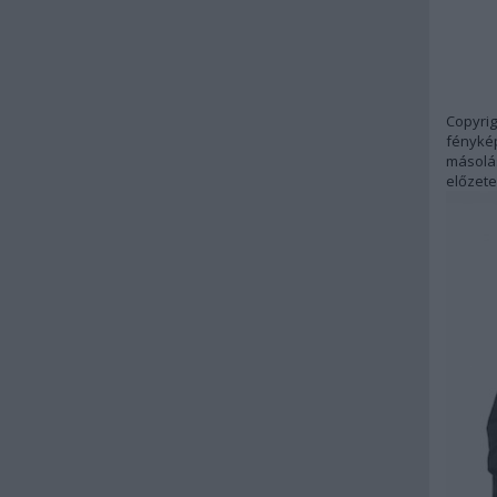
Copyrig
fénykép
másolás
előzete