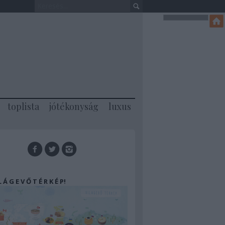
toplista
jótékonyság
luxus
 L Á G E V Ő T É R K É P!