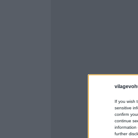
vilagevoh
If you wish 
sensitive in
confirm you
continue se
information 
further disc