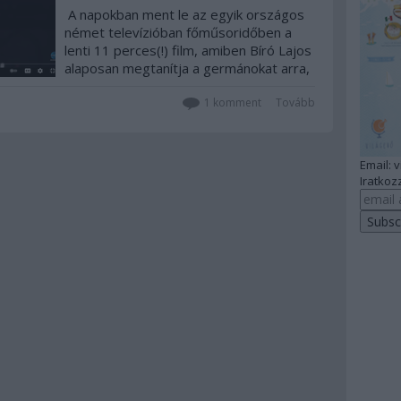
A napokban ment le az egyik országos
német televízióban főműsoridőben a
lenti 11 perces(!) film, amiben Bíró Lajos
alaposan megtanítja a germánokat arra,
mi is az igazi prökölt és gulyás, na meg
mi kell bele, és főleg: mi nem! Ez Ő!
1
komment
Tovább
Email: 
Iratkozz