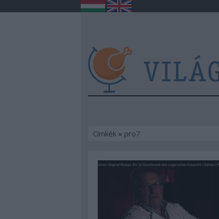
Címkék
»
pro7