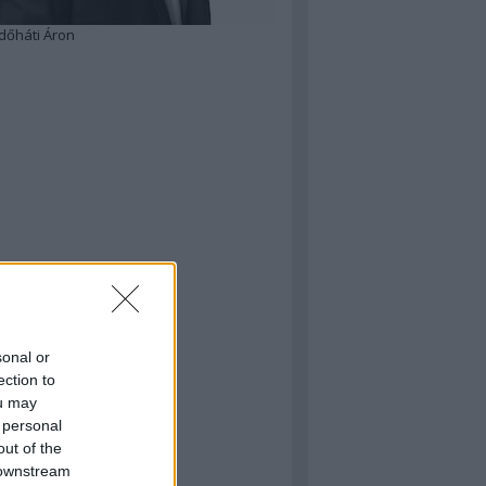
dőháti Áron
sonal or
ection to
ou may
 personal
out of the
 downstream