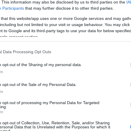
. This information may also be disclosed by us to third parties on the
IA
Participants
that may further disclose it to other third parties.
 that this website/app uses one or more Google services and may gath
including but not limited to your visit or usage behaviour. You may click 
 to Google and its third-party tags to use your data for below specifi
ogle consent section.
l Data Processing Opt Outs
o opt-out of the Sharing of my personal data.
In
o opt-out of the Sale of my Personal Data.
In
to opt-out of processing my Personal Data for Targeted
TOP
ing.
In
Annyi
magya
o opt-out of Collection, Use, Retention, Sale, and/or Sharing
A 10
ersonal Data that Is Unrelated with the Purposes for which it
lected.