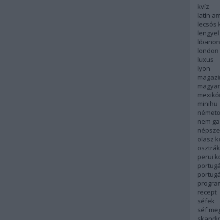
kvíz
latin a
lecsós 
lengyel
libanon
london
luxus
lyon
magazi
magyar
mexikó
minihu
németo
nem ga
népsze
olasz 
osztrá
perui 
portugá
portug
progra
recept
séfek
séf me
skandi