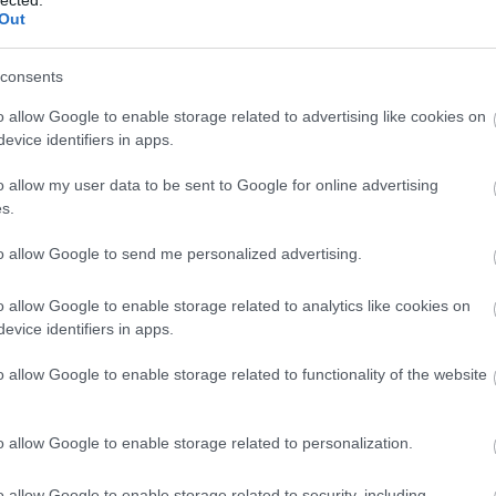
Szaká
Out
mit g
A tök
Budap
consents
cukr
o allow Google to enable storage related to advertising like cookies on
evice identifiers in apps.
Rov
o allow my user data to be sent to Google for online advertising
afrikai
s.
ausztri
ázsia
ázsiai 
to allow Google to send me personalized advertising.
baszk 
bejrút
o allow Google to enable storage related to analytics like cookies on
belgiu
berlin
evice identifiers in apps.
bizarr
bocuse
o allow Google to enable storage related to functionality of the website
bocuse
brit ko
cukiság
o allow Google to enable storage related to personalization.
dél ame
ego
English
o allow Google to enable storage related to security, including