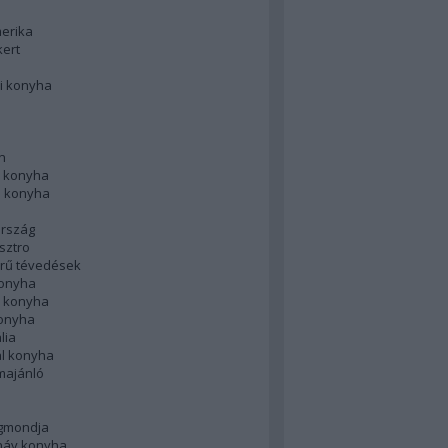
merika
kert
i konyha
n
 konyha
i konyha
rszág
sztro
rű tévedések
konyha
k konyha
konyha
lia
ál konyha
majánló
gmondja
náv konyha