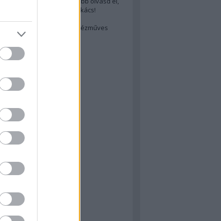
cs akarsz lenni? Akkor előbb olvasd el,
ondol erről egy magyar szakács!
életes steak titka
est rejtett kincsei: orosz kézműves
ászat
atok
 konyha
a
konyha
konyha
m
dor
 dor
nyha
rika