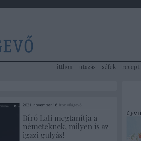
itthon
utazás
séfek
recept
2021. november 16.
írta:
világevő
Ú J: V I
Bíró Lali megtanítja a
németeknek, milyen is az
igazi gulyás!