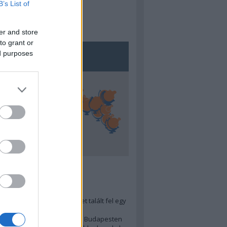
B’s List of
er and store
to grant or
ed purposes
5
ra menő Budapest-térképet talált fel egy
r tervező, hogy...
 legjobb (elérhető árú) ebéd Budapesten