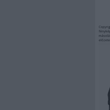
Copyrig
fénykép
másolás
előzete