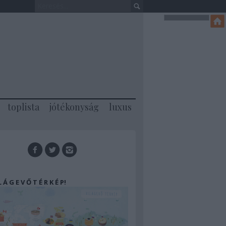
toplista
jótékonyság
luxus
 L Á G E V Ő T É R K É P!