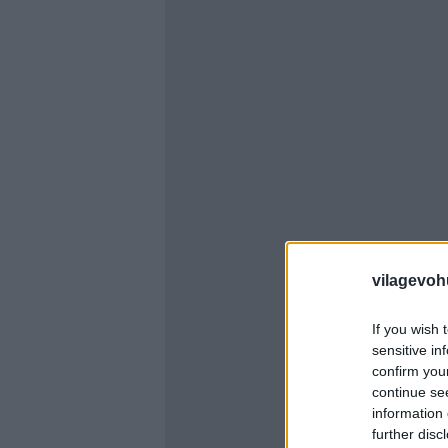
vilagevoh
If you wish 
sensitive in
confirm you
continue se
information 
further disc