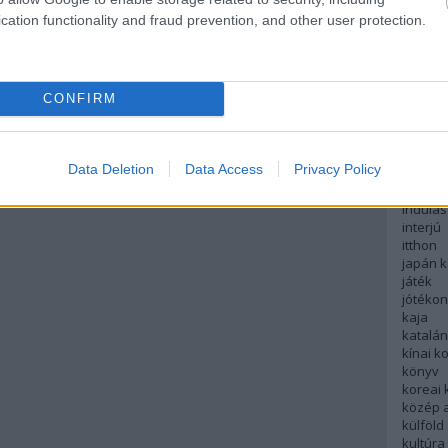
english
cation functionality and fraud prevention, and other user protection.
északi
európa
fesztivá
francia
CONFIRM
futás
hanoi
hollan
hong k
Data Deletion
Data Access
Privacy Policy
hotel
indiai 
indulás
interjú
itthon
japán 
játék
jótéko
kaja
katalá
kínai k
könyv
koreai
közép 
külföld
kultúra