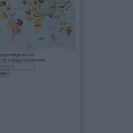
vilagevo@gmail.com
 fel a Világevő-hírlevélre!