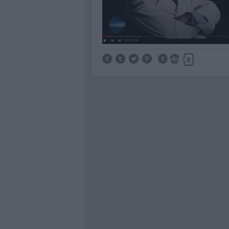
Tetszik
0