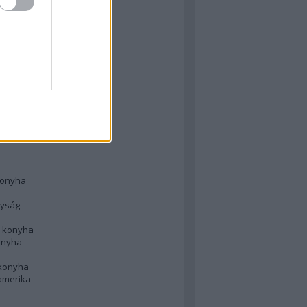
 konyha
l
 konyha
d konyha
ong
konyha
konyha
nyság
n konyha
onyha
 konyha
amerika