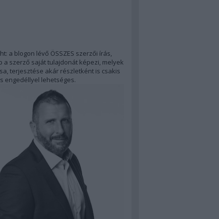
ht: a blogon lévő ÖSSZES szerzői írás,
 a szerző saját tulajdonát képezi, melyek
a, terjesztése akár részletként is csakis
s engedéllyel lehetséges.