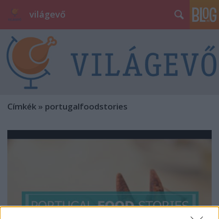
világevő
Címkék
»
portugalfoodstories