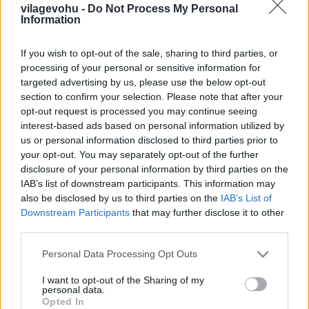
vilagevohu -
Do Not Process My Personal
Information
If you wish to opt-out of the sale, sharing to third parties, or
processing of your personal or sensitive information for
targeted advertising by us, please use the below opt-out
A nagy PortugálKajaTurné egy
section to confirm your selection. Please note that after your
szuper videón összefoglalva
opt-out request is processed you may continue seeing
interest-based ads based on personal information utilized by
világevő
•
2015. február 24.
0
us or personal information disclosed to third parties prior to
your opt-out. You may separately opt-out of the further
Most, hogy pár nap múlva indulok a
disclosure of your personal information by third parties on the
KeralaBlogExpress-re, épp ideje volt, hogy az egyik
IAB’s list of downstream participants. This information may
útitársam, egy spanyol blogger, Inma összerakta ezt
also be disclosed by us to third parties on the
IAB’s List of
a szuper filmet a nagy októberi
Downstream Participants
that may further disclose it to other
szocialista PortugálKajaTurnéról, ami gyakorlatilag
third parties.
egy ország körbeevésének méltó dokumentációja.
Please note that this website/app uses one or more Google
Personal Data Processing Opt Outs
Inma…
services and may gather and store information including but
not limited to your visit or usage behaviour. You may click to
I want to opt-out of the Sharing of my
personal data.
Tengeri pecázás Portugáliában -
grant or deny consent to Google and its third-party tags to
Opted In
use your data for below specified purposes in below Google