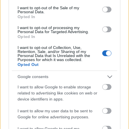
komoly meglepetéssel
consent section.
I want to opt-out of the Sale of my
Personal Data.
világevő
•
2014. október 26.
0
Opted In
Pár hete alaposan végigjártam Portugáliát, illetve
I want to opt-out of processing my
Personal Data for Targeted Advertising.
inkább végigettem, aki követ az Instagramon vagy
Opted In
Twitteren, már kapott belőle bőven apró ízelítőket. A
legelső gasztrokaland során magunknak fogott
I want to opt-out of Collection, Use,
Retention, Sale, and/or Sharing of my
halakból készítettünk ebédet egy portugál séf
Personal Data that Is Unrelated with the
segítségével, az eredmény…
Purposes for which it was collected.
Opted Out
Lenyűgöző arcok egy portugál
Google consents
kocsmából
I want to allow Google to enable storage
related to advertising like cookies on web or
világevő
•
2014. október 04.
0
device identifiers in apps.
Vagy inkább tavernából, ami portugálul az adega,
I want to allow my user data to be sent to
itt gyűlnek össze a helyiek, hogy egyszerű asztali
Google for online advertising purposes.
borok, petiscos, azaz portugál falatok (tapas) mellett
megbeszéljék a világ nagy dolgait. Közben meg néha
I want to allow Google to send me