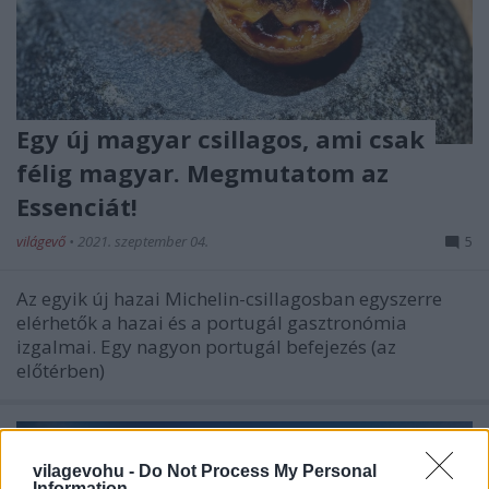
Egy új magyar csillagos, ami csak
félig magyar. Megmutatom az
Essenciát!
világevő
•
2021. szeptember 04.
5
Az egyik új hazai Michelin-csillagosban egyszerre
elérhetők a hazai és a portugál gasztronómia
izgalmai. Egy nagyon portugál befejezés (az
előtérben)
vilagevohu -
Do Not Process My Personal
Information