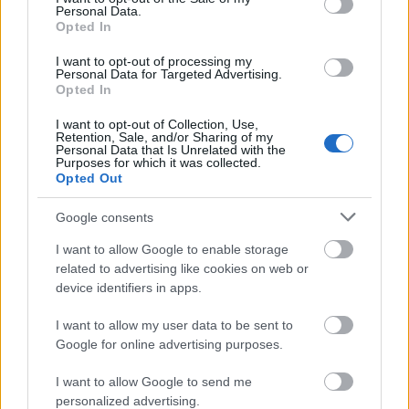
szállodájában a vendégeket!Kívülről még elég
Personal Data.
jellegtelen a hely, inkább csúnyácska, bár
Opted In
láthatóan…
I want to opt-out of processing my
Personal Data for Targeted Advertising.
Opted In
I want to opt-out of Collection, Use,
Retention, Sale, and/or Sharing of my
Personal Data that Is Unrelated with the
Purposes for which it was collected.
Opted Out
Google consents
I want to allow Google to enable storage
related to advertising like cookies on web or
device identifiers in apps.
I want to allow my user data to be sent to
Google for online advertising purposes.
A nagy PortugálKajaTurné egy
I want to allow Google to send me
szuper videón összefoglalva
personalized advertising.