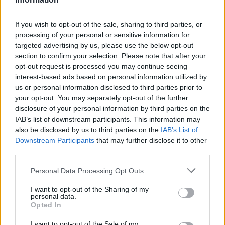
If you wish to opt-out of the sale, sharing to third parties, or
processing of your personal or sensitive information for
targeted advertising by us, please use the below opt-out
section to confirm your selection. Please note that after your
opt-out request is processed you may continue seeing
interest-based ads based on personal information utilized by
us or personal information disclosed to third parties prior to
your opt-out. You may separately opt-out of the further
disclosure of your personal information by third parties on the
IAB’s list of downstream participants. This information may
A legmenőbb szállodai bekészítés és
also be disclosed by us to third parties on the
IAB’s List of
futópálya
Downstream Participants
that may further disclose it to other
third parties.
világevő
•
2015. október 04.
6
Please note that this website/app uses one or more Google
Personal Data Processing Opt Outs
services and may gather and store information including but
A legfinomabb sütemény, egy kis portói,
not limited to your visit or usage behaviour. You may click to
I want to opt-out of the Sharing of my
ledolgozásra pedig szuperpanorámás
personal data.
grant or deny consent to Google and its third-party tags to
tetőfutópálya! Érdemes megnézni, hogy milyen
Opted In
use your data for below specified purposes in below Google
extrákkal várják Lisszabon egyik legjobb
consent section.
I want to opt-out of the Sale of my