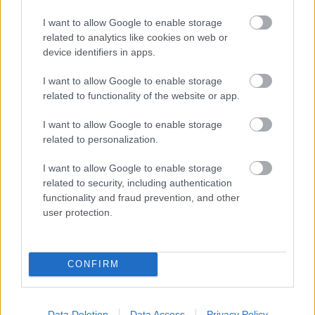
világevő
•
2015. február 24.
0
I want to allow Google to enable storage
related to analytics like cookies on web or
Most, hogy pár nap múlva indulok a
device identifiers in apps.
KeralaBlogExpress-re, épp ideje volt, hogy az egyik
útitársam, egy spanyol blogger, Inma összerakta ezt
I want to allow Google to enable storage
a szuper filmet a nagy októberi
related to functionality of the website or app.
szocialista PortugálKajaTurnéról, ami gyakorlatilag
egy ország körbeevésének méltó dokumentációja.
I want to allow Google to enable storage
Inma…
related to personalization.
I want to allow Google to enable storage
Tengeri pecázás Portugáliában -
related to security, including authentication
komoly meglepetéssel
functionality and fraud prevention, and other
user protection.
világevő
•
2014. október 26.
0
Pár hete alaposan végigjártam Portugáliát, illetve
CONFIRM
inkább végigettem, aki követ az Instagramon vagy
Twitteren, már kapott belőle bőven apró ízelítőket. A
legelső gasztrokaland során magunknak fogott
Data Deletion
Data Access
Privacy Policy