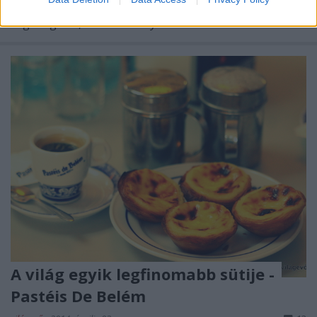
halakból készítettünk ebédet egy portugál séf
segítségével, az eredmény…
A világ egyik legfinomabb sütije -
Pastéis De Belém