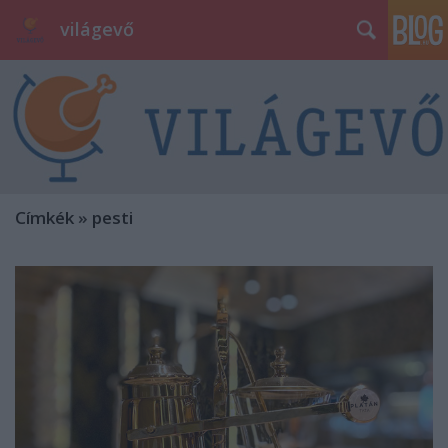
világevő
Címkék
»
pesti