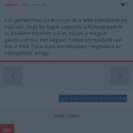
világevő
•
2012. június 08.
2
Azt ígértem Huszár Krisztián és a Mák szétválásának
kapcsán, hogy be fogok számolni a fejleményekről
is, követem mindkét szálat, hiszen a magyar
gasztronómiai élet nagyon fontos szereplőiről van
szó. A Mák Tálas Kata személyében megtalálta az
utánpótlást, ahogy…
SÜTI BEÁLLÍTÁSOK MÓDOSÍTÁSA
mobil
|
teljes