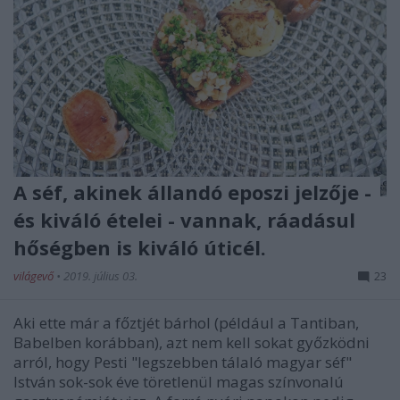
A séf, akinek állandó eposzi jelzője -
és kiváló ételei - vannak, ráadásul
hőségben is kiváló úticél.
világevő
•
2019. július 03.
23
Aki ette már a főztjét bárhol (például a Tantiban,
Babelben korábban), azt nem kell sokat győzködni
arról, hogy Pesti "legszebben tálaló magyar séf"
István sok-sok éve töretlenül magas színvonalú