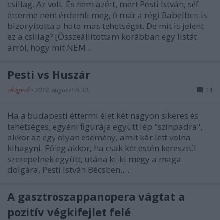
csillag. Az volt. És nem azért, mert Pesti István, séf
étterme nem érdemli meg, ő már a régi Babelben is
bizonyította a hatalmas tehetségét. De mit is jelent
ez a csillag? [Összeállítottam korábban egy listát
arról, hogy mit NEM…
Pesti vs Huszár
világevő
•
2012. augusztus 30.
11
Ha a budapesti éttermi élet két nagyon sikeres és
tehetséges, egyéni figurája együtt lép "színpadra",
akkor az egy olyan esemény, amit kár lett volna
kihagyni. Főleg akkor, ha csak két estén keresztül
szerepelnek együtt, utána ki-ki megy a maga
dolgára, Pesti István Bécsben,…
A gasztroszappanopera vágtat a
pozitív végkifejlet felé