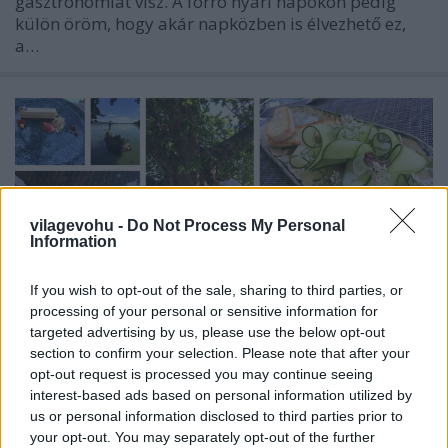
gasztronómiát visz. A forró nyári napokon pedig
külön öröm, hogy akár napközben is élvezhető ez,
a…
vilagevohu -
Do Not Process My Personal
Information
If you wish to opt-out of the sale, sharing to third parties, or
processing of your personal or sensitive information for
targeted advertising by us, please use the below opt-out
section to confirm your selection. Please note that after your
opt-out request is processed you may continue seeing
Akarod tudni milyen egy 3 Michelin-
interest-based ads based on personal information utilized by
us or personal information disclosed to third parties prior to
csillagos étterem? Akkor autózz érte
your opt-out. You may separately opt-out of the further