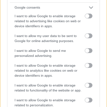
Google consents
I want to allow Google to enable storage
related to advertising like cookies on web or
device identifiers in apps.
Tányértervezők és séfek
I want to allow my user data to be sent to
kooperációja
Google for online advertising purposes.
világevő
•
2016. március 23.
0
I want to allow Google to send me
personalized advertising.
Sárközi Ákos, Pesti István, Várvizi Péter és Huszár
Krisztián kooperált tervezőkkel a MOME
I want to allow Google to enable storage
szervezésében, születtek belőle izgalmas dolgok!
related to analytics like cookies on web or
device identifiers in apps.
I want to allow Google to enable storage
related to functionality of the website or app.
I want to allow Google to enable storage
related to personalization.