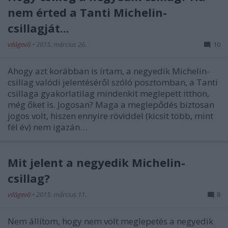
nem érted a Tanti Michelin-
csillagját...
világevő
•
2015. március 26.
10
Ahogy azt korábban is írtam, a negyedik Michelin-
csillag valódi jelentéséről szóló posztomban, a Tanti
csillaga gyakorlatilag mindenkit meglepett itthon,
még őket is. Jogosan? Maga a meglepődés biztosan
jogos volt, hiszen ennyire röviddel (kicsit több, mint
fél év) nem igazán…
Mit jelent a negyedik Michelin-
csillag?
világevő
•
2015. március 11.
8
Nem állítom, hogy nem volt meglepetés a negyedik