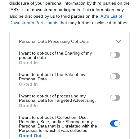
1 órát!
disclosure of your personal information by third parties on the
IAB’s list of downstream participants. This information may
világevő
•
2016. július 31.
29
also be disclosed by us to third parties on the
IAB’s List of
Downstream Participants
that may further disclose it to other
third parties.
A fenti adatokhoz némi kiegészítés: Budapestről
számoltam az 1 órát (vagy épp
Please note that this website/app uses one or more Google
Personal Data Processing Opt Outs
Mosonmagyaróvárról, Székesfehérvárról,
services and may gather and store information including but
Csesznekről vagy épp Pilismarótról, hogy ne legyen
not limited to your visit or usage behaviour. You may click to
I want to opt-out of the Sharing of my
ennyire fővároscentrikus...) és természetesen nincs
personal data.
grant or deny consent to Google and its third-party tags to
Opted In
(sajnos) 3 Michelin-csillagos étterem
use your data for below specified purposes in below Google
Magyarországon, 2017. márciusig még 2 se,…
consent section.
I want to opt-out of the Sale of my
Personal Data.
Opted In
I want to opt-out of processing my
Personal Data for Targeted Advertising.
Opted In
I want to opt-out of Collection, Use,
Retention, Sale, and/or Sharing of my
Personal Data that Is Unrelated with the
Purposes for which it was collected.
Opted Out