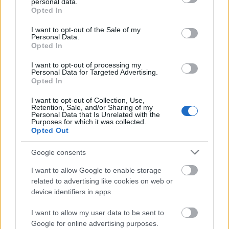
personal data.
grant or deny consent to Google and its third-party tags to
Opted In
use your data for below specified purposes in below Google
consent section.
I want to opt-out of the Sale of my
Personal Data.
Opted In
I want to opt-out of processing my
Personal Data for Targeted Advertising.
Opted In
I want to opt-out of Collection, Use,
Retention, Sale, and/or Sharing of my
Personal Data that Is Unrelated with the
Purposes for which it was collected.
Opted Out
Ki is nyerte a Bocuse d'Ort és hogy
Google consents
kell kimondani a nevét? És még egy
I want to allow Google to enable storage
óriáscukiság a győztesről!
related to advertising like cookies on web or
device identifiers in apps.
világevő
•
2015. január 31.
0
I want to allow my user data to be sent to
Megkérdeztem a legilletékesebbet, őt magát,
Google for online advertising purposes.