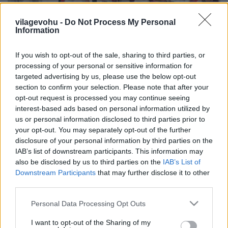
vilagevohu -
Do Not Process My Personal
Information
If you wish to opt-out of the sale, sharing to third parties, or
A pesti zsivány feldobja a show-t és a
processing of your personal or sensitive information for
targeted advertising by us, please use the below opt-out
legszebb magyar fotók a Bocuse
section to confirm your selection. Please note that after your
d'Orról
opt-out request is processed you may continue seeing
interest-based ads based on personal information utilized by
világevő
•
2015. február 02.
2
us or personal information disclosed to third parties prior to
your opt-out. You may separately opt-out of the further
A címet nem én adtam, hanem a fotós, Bakcsy
disclosure of your personal information by third parties on the
Árpád, akit megkértem, hogy dokumentálja a
IAB’s list of downstream participants. This information may
trollkodásomat a világ legkomolyabb
also be disclosed by us to third parties on the
IAB’s List of
szakácsversenyén Lyonban. Ezen kívül itt vannak a
Downstream Participants
that may further disclose it to other
legszebb hivatalos fotók is a magyar szereplésről,
third parties.
főleg Molnár Gábor ünnepléséről. Nézzük…
Please note that this website/app uses one or more Google
Personal Data Processing Opt Outs
services and may gather and store information including but
not limited to your visit or usage behaviour. You may click to
I want to opt-out of the Sharing of my