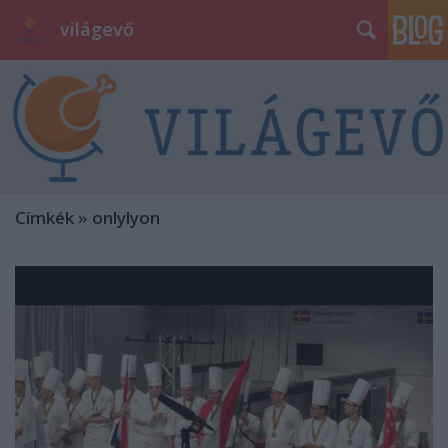
világevő
Címkék
»
onlylyon