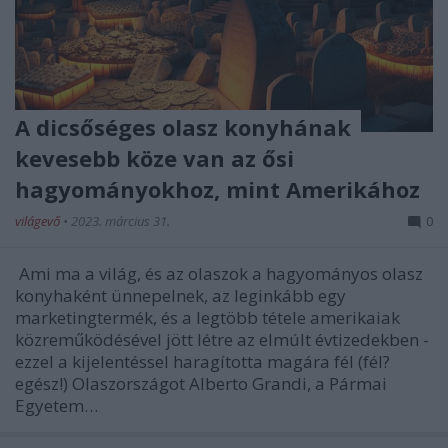
A dicsőséges olasz konyhának
kevesebb köze van az ősi
hagyományokhoz, mint Amerikához
világevő
•
2023. március 31.
0
Ami ma a világ, és az olaszok a hagyományos olasz
konyhaként ünnepelnek, az leginkább egy
marketingtermék, és a legtöbb tétele amerikaiak
közreműködésével jött létre az elmúlt évtizedekben -
ezzel a kijelentéssel haragította magára fél (fél?
egész!) Olaszországot Alberto Grandi, a Pármai
Egyetem…