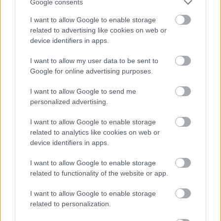
nagyon nagyot alkotni. Három-négy alkotóelemből
Google consents
is hihetetlenül finomat főz bármelyik olasz mamma:
I want to allow Google to enable storage
víz, liszt, olívaolaj, sajt, paradicsom,…
related to advertising like cookies on web or
device identifiers in apps.
I want to allow my user data to be sent to
Google for online advertising purposes.
I want to allow Google to send me
personalized advertising.
I want to allow Google to enable storage
related to analytics like cookies on web or
device identifiers in apps.
I want to allow Google to enable storage
related to functionality of the website or app.
I want to allow Google to enable storage
A világ legkifinomultabb reggelije: 3
related to personalization.
Michelin-csillag