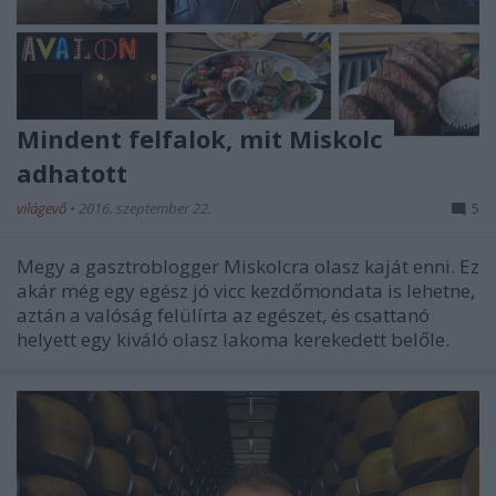
Mindent felfalok, mit Miskolc
adhatott
világevő
•
2016. szeptember 22.
5
Megy a gasztroblogger Miskolcra olasz kaját enni. Ez
akár még egy egész jó vicc kezdőmondata is lehetne,
aztán a valóság felülírta az egészet, és csattanó
helyett egy kiváló olasz lakoma kerekedett belőle.