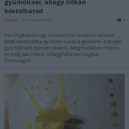
gyümölcsei, ahogy ritkán
kóstolhatod
világevő
•
2020. november 06.
4
Van Pugliában egy fantasztikus tradíció, aminek
több évszázadra nyúlnak vissza a gyökerei: a tenger
gyümölcseit nyersen élvezni. Megmutatom milyen,
és még pár másik, kihagyhatatlan pugliai
finomságot.