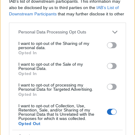
IAB’s list of downstream participants. This information may
also be disclosed by us to third parties on the
IAB’s List of
Downstream Participants
that may further disclose it to other
third parties.
Please note that this website/app uses one or more Google
Personal Data Processing Opt Outs
services and may gather and store information including but
not limited to your visit or usage behaviour. You may click to
I want to opt-out of the Sharing of my
personal data.
grant or deny consent to Google and its third-party tags to
Opted In
use your data for below specified purposes in below Google
consent section.
I want to opt-out of the Sale of my
Personal Data.
Opted In
Az olasz étteremek luxusligája 1. rész
I want to opt-out of processing my
- Le Calandre
Personal Data for Targeted Advertising.
Opted In
világevő
•
2019. szeptember 29.
1
I want to opt-out of Collection, Use,
Retention, Sale, and/or Sharing of my
Personal Data that Is Unrelated with the
Az étterem emblematikus étele Az olasz konyháról –
Purposes for which it was collected.
tulajdonképpen teljes joggal – alapvetően azt terjedt
Opted Out
el, hogy a legegyszerűbb ételekben tud igazán