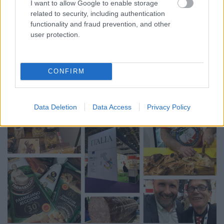
I want to allow Google to enable storage
világevő
•
2018. október 26.
26
related to security, including authentication
functionality and fraud prevention, and other
Egészen hihetetlenül fantasztikus reggelit kaptam
user protection.
egy különleges helyen, meg is mutatom részletesen!
CONFIRM
Data Deletion
Data Access
Privacy Policy