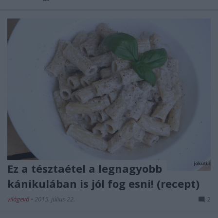
Ez a tésztaétel a legnagyobb
kánikulában is jól fog esni! (recept)
világevő
•
2015. július 22.
2