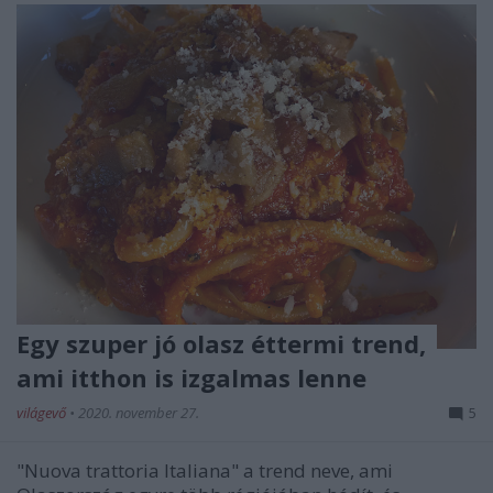
Egy szuper jó olasz éttermi trend,
ami itthon is izgalmas lenne
világevő
•
2020. november 27.
5
"Nuova trattoria Italiana" a trend neve, ami