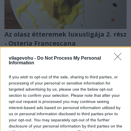
Az olasz étteremek luxusligája 2. rész
- Osteria Francescana
világevő
•
2019. október 05.
3
vilagevohu -
Do Not Process My Personal
Information
A LEGNAGYOBBOSTERIA FRANCESCANA41121
Modena, Via Stella 22.osteriafrancescana.itSÉF:
If you wish to opt-out of the sale, sharing to third parties, or
Massimo BotturaDÍJAK: 3 Michelin-csillag, a világ
processing of your personal or sensitive information for
legjobb étterme 2018-banEMBLEMATIKUS FOGÁS:
targeted advertising by us, please use the below opt-out
„Hoppá, elejtettem a citromtartot”KINEK? Filozofikus
section to confirm your selection. Please note that after your
érdeklődésű elszántak számára. Az első rész a
opt-out request is processed you may continue seeing
bevezetővel. A…
interest-based ads based on personal information utilized by
us or personal information disclosed to third parties prior to
your opt-out. You may separately opt-out of the further
disclosure of your personal information by third parties on the