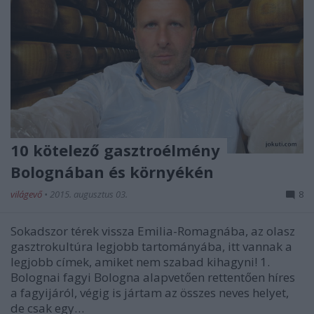
10 kötelező gasztroélmény
Bolognában és környékén
világevő
•
2015. augusztus 03.
8
Sokadszor térek vissza Emilia-Romagnába, az olasz
gasztrokultúra legjobb tartományába, itt vannak a
legjobb címek, amiket nem szabad kihagyni! 1.
Bolognai fagyi Bologna alapvetően rettentően híres
a fagyijáról, végig is jártam az összes neves helyet,
de csak egy…