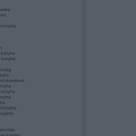
merika
kert
i konyha
n
 konyha
i konyha
rszág
sztro
rű tévedések
konyha
k konyha
konyha
lia
ál konyha
majánló
gmondja
náv konyha