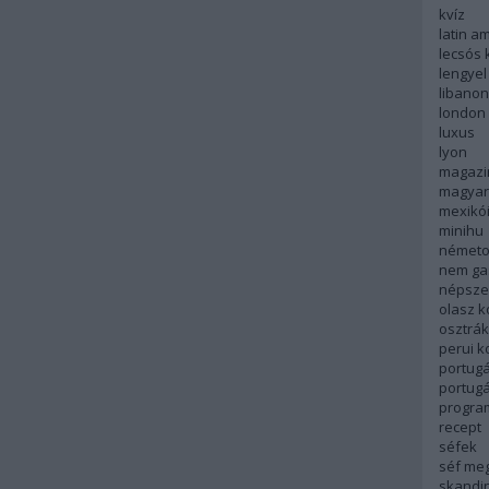
kvíz
latin a
lecsós 
lengyel
libanon
london
luxus
lyon
magazi
magyar
mexikó
minihu
németo
nem ga
népsze
olasz 
osztrá
perui 
portugá
portug
progra
recept
séfek
séf me
skandi