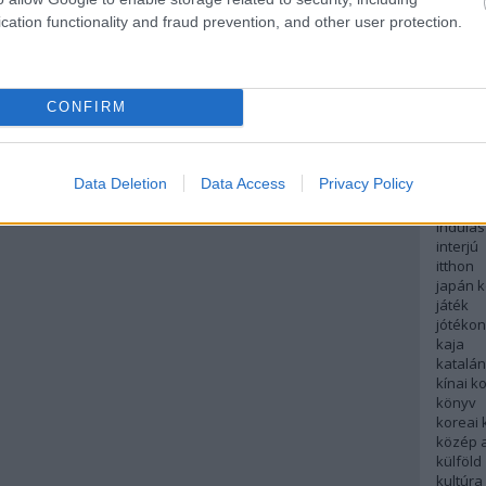
english
cation functionality and fraud prevention, and other user protection.
északi
európa
fesztivá
francia
CONFIRM
futás
hanoi
hollan
hong k
Data Deletion
Data Access
Privacy Policy
hotel
indiai 
indulás
interjú
itthon
japán 
játék
jótéko
kaja
katalá
kínai k
könyv
koreai
közép 
külföld
kultúra