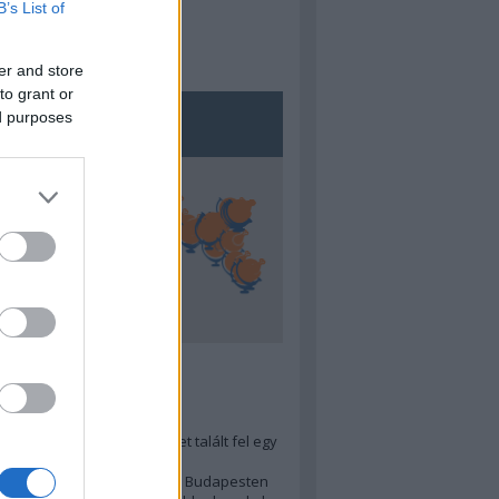
B’s List of
er and store
to grant or
ed purposes
5
ra menő Budapest-térképet talált fel egy
r tervező, hogy...
 legjobb (elérhető árú) ebéd Budapesten