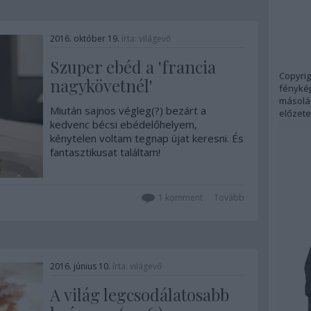
2016. október 19.
írta:
világevő
Szuper ebéd a 'francia
Copyrig
nagykövetnél'
fénykép
másolás
Miután sajnos végleg(?) bezárt a
előzete
kedvenc bécsi ebédelőhelyem,
kénytelen voltam tegnap újat keresni. És
fantasztikusat találtam!
1
komment
Tovább
2016. június 10.
írta:
világevő
A világ legcsodálatosabb