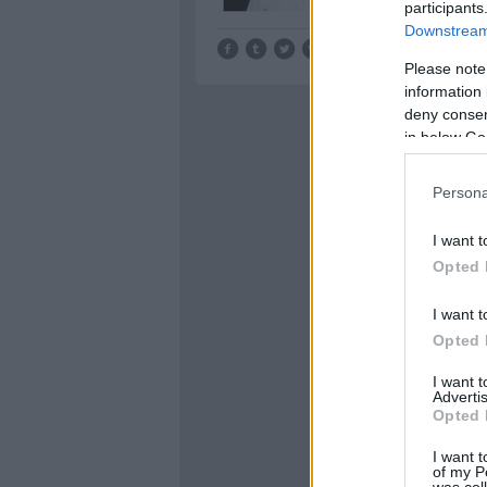
participants
Downstream 
Tetszik
0
Please note
information 
deny consent
in below Go
Persona
I want t
Opted 
I want t
Opted 
I want 
Advertis
Opted 
I want t
of my P
was col