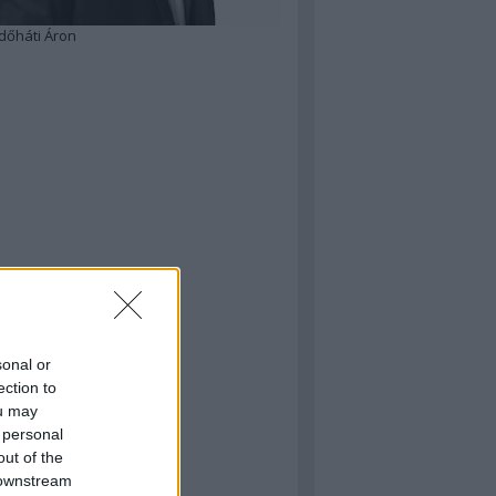
dőháti Áron
sonal or
ection to
ou may
 personal
out of the
 downstream