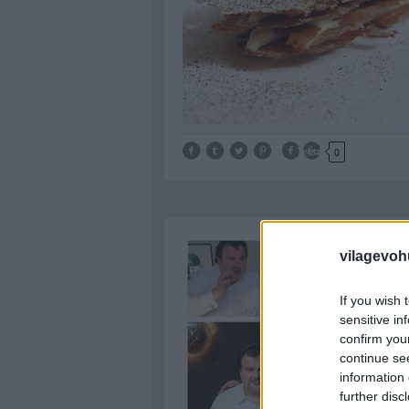
Tetszik
0
vilagevoh
If you wish 
sensitive in
confirm you
continue se
information 
further disc