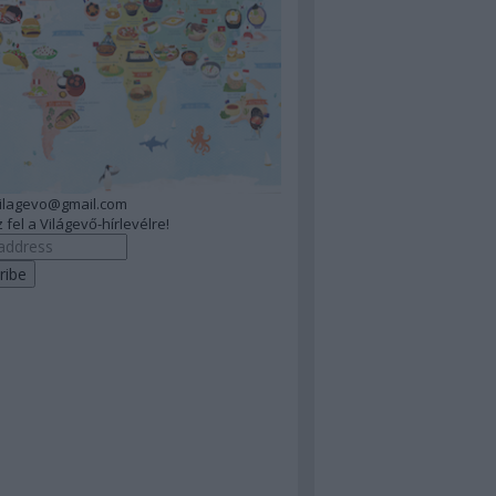
vilagevo@gmail.com
 fel a Világevő-hírlevélre!