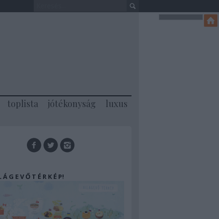
toplista
jótékonyság
luxus
 L Á G E V Ő T É R K É P!