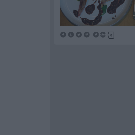
Tetszik
0