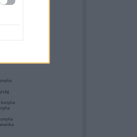
 konyha
l
 konyha
d konyha
ong
konyha
konyha
nyság
n konyha
onyha
 konyha
amerika