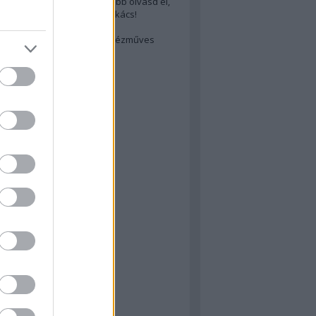
cs akarsz lenni? Akkor előbb olvasd el,
ondol erről egy magyar szakács!
életes steak titka
est rejtett kincsei: orosz kézműves
ászat
atok
 konyha
a
konyha
konyha
m
dor
 dor
nyha
rika