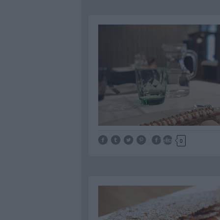
Tetszik
0