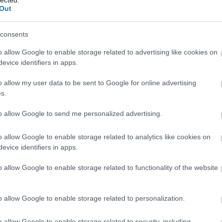
Szaká
Out
mit g
A tök
Budap
consents
cukr
o allow Google to enable storage related to advertising like cookies on
evice identifiers in apps.
Rov
o allow my user data to be sent to Google for online advertising
afrikai
s.
ausztri
ázsia
ázsiai 
to allow Google to send me personalized advertising.
baszk 
bejrút
o allow Google to enable storage related to analytics like cookies on
belgiu
berlin
evice identifiers in apps.
bizarr
bocuse
o allow Google to enable storage related to functionality of the website
bocuse
brit ko
cukiság
o allow Google to enable storage related to personalization.
dél ame
ego
English
o allow Google to enable storage related to security, including