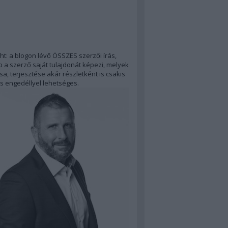
ht: a blogon lévő ÖSSZES szerzői írás,
 a szerző saját tulajdonát képezi, melyek
a, terjesztése akár részletként is csakis
s engedéllyel lehetséges.