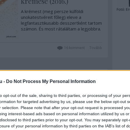
krémese (2016.)
Fotó:
Er
A krémest (meg persze külföldi
unokatestvéreit főleg) eleve a
legfantasztikusabb desszertként tartom
számon. És most rátaláltam a legjobbra.
16
komment
Tovább
2013. augusztus 05.
írta:
világevő
u -
Do Not Process My Personal Information
Fogadott a cukrászkirály,
nagyinterjúm Pierre
to opt-out of the sale, sharing to third parties, or processing of your per
formation for targeted advertising by us, please use the below opt-out s
Hermé-vel
r selection. Please note that after your opt-out request is processed y
eing interest-based ads based on personal information utilized by us or
Pierre Hermét talán nem nagyon kell
már bemutatni senkinek sem, aki kicsit is
disclosed to third parties prior to your opt-out. You may separately opt-
érdeklődik a desszertek iránt. (Ha
losure of your personal information by third parties on the IAB’s list of