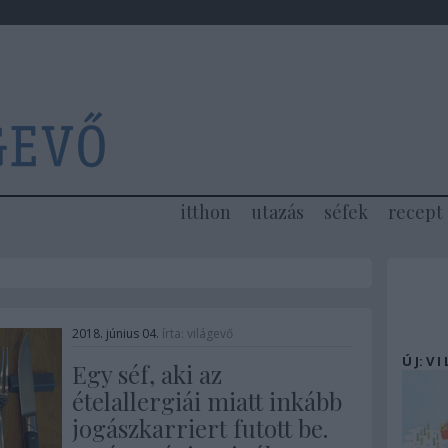
itthon
utazás
séfek
recept
2018. június 04.
írta:
világevő
Ú J: V I
Egy séf, aki az
ételallergiái miatt inkább
jogászkarriert futott be.