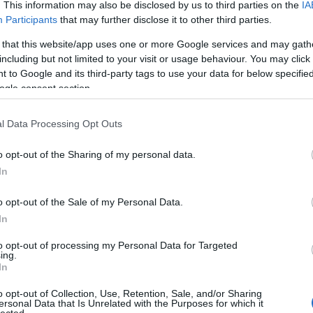
mégis, akkor ide kattints.) Idén végre
. This information may also be disclosed by us to third parties on the
IA
összejött, ami eddig még egy magyar
Participants
that may further disclose it to other third parties.
újságírónak vagy bloggernek sem,
9
komment
Tovább
 that this website/app uses one or more Google services and may gath
fogadott a világ leghíresebb cukrásza.
including but not limited to your visit or usage behaviour. You may click 
És a beígért 30…
 to Google and its third-party tags to use your data for below specifi
ogle consent section.
l Data Processing Opt Outs
o opt-out of the Sharing of my personal data.
In
o opt-out of the Sale of my Personal Data.
In
to opt-out of processing my Personal Data for Targeted
TOP
ing.
In
Annyi
magya
o opt-out of Collection, Use, Retention, Sale, and/or Sharing
A 10
ersonal Data that Is Unrelated with the Purposes for which it
lected.