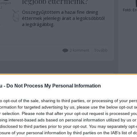
legjobb éttermeink?
Fotó:
Er
Összegyűjtöttem a hazai fine dining
éttermek jelenlegi árait a legolcsóbbtól
a legdrágábbig.
2
komment
Tovább
2023. május 17.
írta:
világevő
u -
Do Not Process My Personal Information
Három három Michelin-
csillagos videóval!
to opt-out of the sale, sharing to third parties, or processing of your per
formation for targeted advertising by us, please use the below opt-out s
Április vége kicsit sűrűre sikerült: nem
r selection. Please note that after your opt-out request is processed y
csak a mártások, hanem a csillagok
eing interest-based ads based on personal information utilized by us or
szempontjából is. Ezúttal igyekeztem
disclosed to third parties prior to your opt-out. You may separately opt-
videón is összeszedni a
losure of your personal information by third parties on the IAB’s list of
legfontosabbakat. 50. születésnapomon