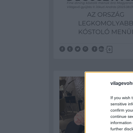
Tetszik
0
vilagevoh
If you wish 
sensitive in
confirm you
continue se
information 
further disc