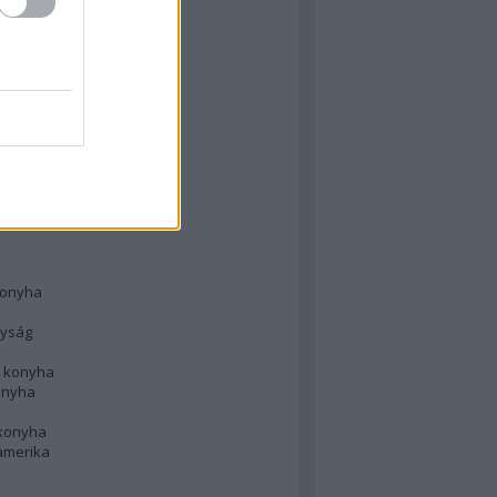
 konyha
l
 konyha
d konyha
ong
konyha
konyha
nyság
n konyha
onyha
 konyha
amerika