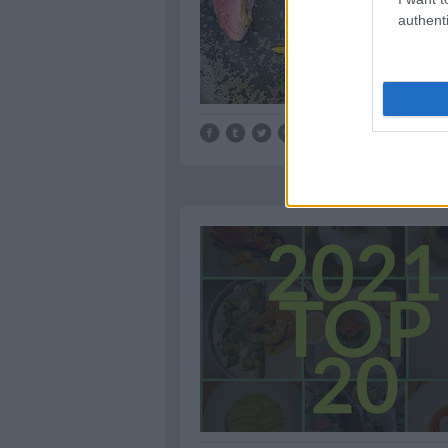
authenti
Tetszik
0