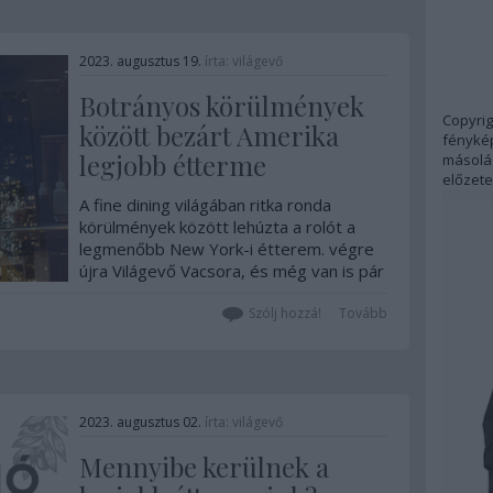
2023. augusztus 19.
írta:
világevő
Botrányos körülmények
Copyrig
között bezárt Amerika
fénykép
legjobb étterme
másolás
előzete
A fine dining világában ritka ronda
körülmények között lehúzta a rolót a
legmenőbb New York-i étterem. végre
újra Világevő Vacsora, és még van is pár
hely!!!
Szólj hozzá!
Tovább
2023. augusztus 02.
írta:
világevő
Mennyibe kerülnek a