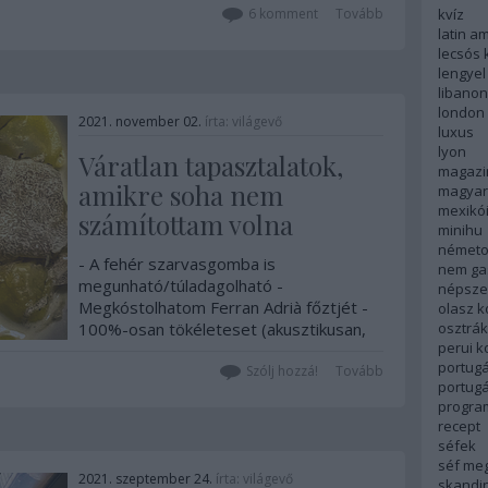
Legjobb karácsonyi gasztroajándék,
kvíz
6
komment
Tovább
akár gyerekeknek is!
latin a
lecsós 
lengyel
libanon
london
2021. november 02.
írta:
világevő
luxus
lyon
Váratlan tapasztalatok,
magazi
amikre soha nem
magyar
mexikó
számítottam volna
minihu
németo
- A fehér szarvasgomba is
nem ga
megunható/túladagolható -
népsze
Megkóstolhatom Ferran Adrià főztjét -
olasz 
osztrá
100%-osan tökéleteset (akusztikusan,
perui 
vizuálisan, technikai kivitelezésben,
portugá
művészi értékben) pacsizunk Botturával
Szólj hozzá!
Tovább
portug
- Liofolizált tengeri sünt kóstolok -
progra
élvezni tudok egy gyárlátogatást -
recept
görkorizó papok…
séfek
séf me
2021. szeptember 24.
írta:
világevő
skandi