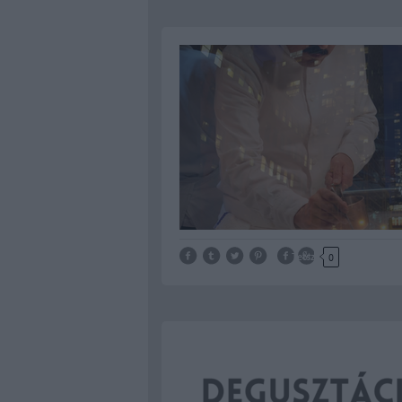
Tetszik
0