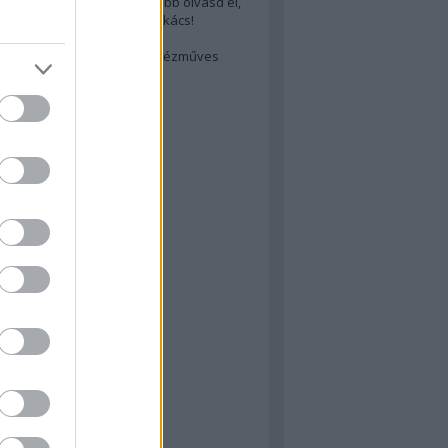
cs akarsz lenni? Akkor előbb olvasd el,
ondol erről egy magyar szakács!
életes steak titka
est rejtett kincsei: orosz kézműves
ászat
atok
 konyha
a
konyha
konyha
m
dor
 dor
nyha
rika