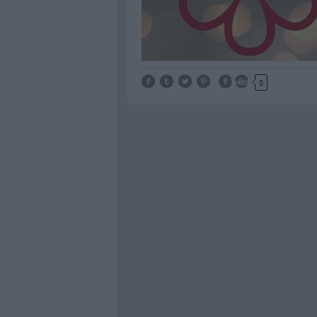
Tetszik
0