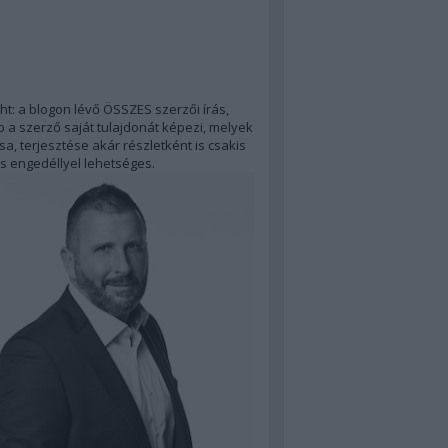
ht: a blogon lévő ÖSSZES szerzői írás,
 a szerző saját tulajdonát képezi, melyek
a, terjesztése akár részletként is csakis
s engedéllyel lehetséges.