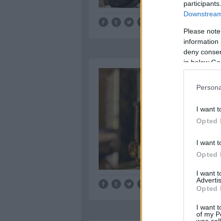
participants
Downstream 
Tetszik
0
Please note
information 
deny consent
in below Go
Persona
I want t
Opted 
I want t
Opted 
I want 
Advertis
Tetszik
0
Opted 
I want t
of my P
was col