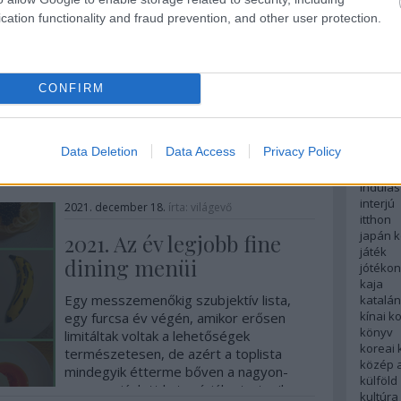
Szép csendesen átvette a Costes-
english
cation functionality and fraud prevention, and other user protection.
csoport szakmai irányítását, a végleg
északi
Portugáliába távozó Miguel Vieirától,
európa
fesztivá
Molnár Márk, aki markáns ételsorral
francia
mutatkozott be.
CONFIRM
futás
hanoi
1
komment
Tovább
hollan
hong k
Data Deletion
Data Access
Privacy Policy
hotel
indiai 
indulás
interjú
2021. december 18.
írta:
világevő
itthon
japán 
2021. Az év legjobb fine
játék
dining menüi
jótéko
kaja
Egy messzemenőkig szubjektív lista,
katalá
kínai k
egy furcsa év végén, amikor erősen
könyv
limitáltak voltak a lehetőségek
koreai
természetesen, de azért a toplista
közép 
mindegyik étterme bőven a nagyon-
külföld
nagyon ajánlott kategóriába tartozik.
kultúra