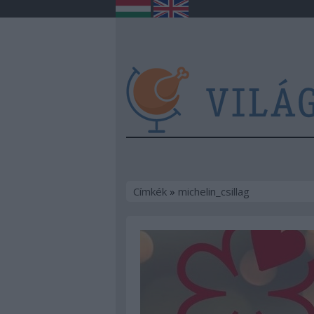
Címkék
»
michelin_csillag