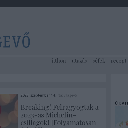
itthon
utazás
séfek
recept
2023. szeptember 14.
írta:
világevő
Ú J: V I
Breaking! Felragyogtak a
2023-as Michelin-
csillagok! [Folyamatosan