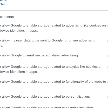
Szaká
Out
mit g
2022. április 12.
írta:
világevő
A tök
Budap
BREAKING: Idén most
consents
cukr
már garantáltan lesz
o allow Google to enable storage related to advertising like cookies on
országos Michelin kalauz!
evice identifiers in apps.
Rov
Eredetileg csak Facebookra írtam meg a
o allow my user data to be sent to Google for online advertising
afrikai
hírt délben, de annyira nem látom a
s.
ausztri
hazai sajtóban, hogy akkor itt a helye.
ázsia
[Kedves sajtómunkatárs, ha innen
ázsiai 
to allow Google to send me personalized advertising.
veszed át a hírt, akkor légy kedves
baszk 
jelöld és linkeld is az oldalam, köszi.]
3
komment
Tovább
bejrút
o allow Google to enable storage related to analytics like cookies on
belgiu
berlin
evice identifiers in apps.
bizarr
bocuse
o allow Google to enable storage related to functionality of the website
bocuse
2022. február 12.
írta:
világevő
brit ko
Messziről jött séf, azt főz,
cukiság
o allow Google to enable storage related to personalization.
dél ame
amit akar
ego
English
o allow Google to enable storage related to security, including