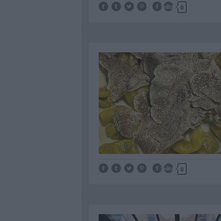
Tetszik
0
Tetszik
0