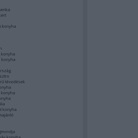
merika
kert
i konyha
n
 konyha
i konyha
rszág
sztro
rű tévedések
konyha
k konyha
konyha
lia
ál konyha
majánló
gmondja
náv konyha