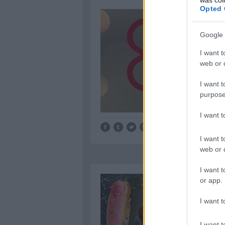
Opted 
Google 
I want t
web or d
I want t
purpose
I want 
Tetszik
0
I want t
web or d
I want t
or app.
I want t
I want t