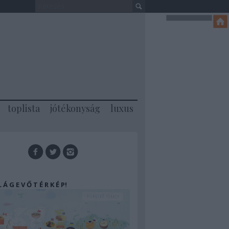
toplista
jótékonyság
luxus
 L Á G E V Ő T É R K É P!