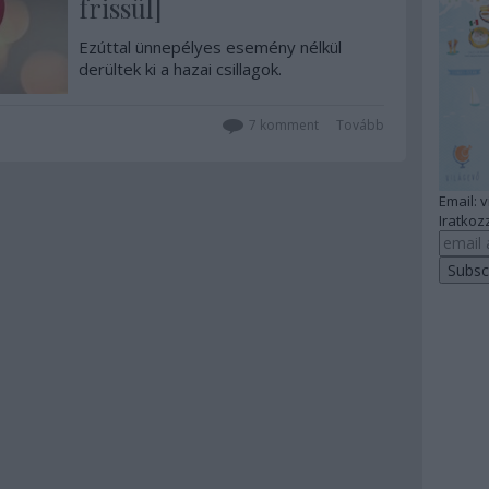
frissül]
Ezúttal ünnepélyes esemény nélkül
derültek ki a hazai csillagok.
7
komment
Tovább
Email: 
Iratkozz