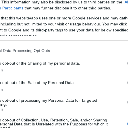
. This information may also be disclosed by us to third parties on the
IA
a kezemben egy 50 éves nagyon
Participants
that may further disclose it to other third parties.
komoly bor.
Szólj hozzá!
Tovább
 that this website/app uses one or more Google services and may gath
including but not limited to your visit or usage behaviour. You may click 
 to Google and its third-party tags to use your data for below specifi
ogle consent section.
2022. augusztus 07.
írta:
világevő
Egy vidéki étterem, ahol
l Data Processing Opt Outs
nem kérdés a csillag
o opt-out of the Sharing of my personal data.
In
Az már ugye hivatalos, hogy lesz idén
országos Michelin Kalauz. A kérdés már
csak az, hogy pontosan mikor, na és kik
o opt-out of the Sale of my Personal Data.
szerepelnek majd benne vidékiként
In
csillaggal.
to opt-out of processing my Personal Data for Targeted
TOP
ing.
9
komment
Tovább
In
Annyi
magya
o opt-out of Collection, Use, Retention, Sale, and/or Sharing
A 10
ersonal Data that Is Unrelated with the Purposes for which it
lected.