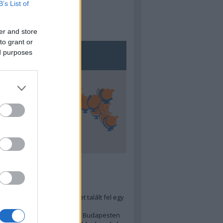
B’s List of
er and store
to grant or
ed purposes
5
ra menő Budapest-térképet talált fel egy
r tervező, hogy...
 legjobb (elérhető árú) ebéd Budapesten