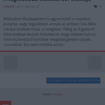
világevő
•
2013. március 27.
13
Miközben Budapesten is egyre hódít a mexikói
konyha, vagy legalábbis annak az erősen Tex-Mex
irányú büféverziója, a világban, főleg az Egyesült
Államokban kezdik felismerni, hogy többet tud ez,
mint különböző tortillák megtöltögetése csípős
cuccokkal. Na nem mintha azzal…
SÜTI BEÁLLÍTÁSOK MÓDOSÍTÁSA
mobil
|
teljes