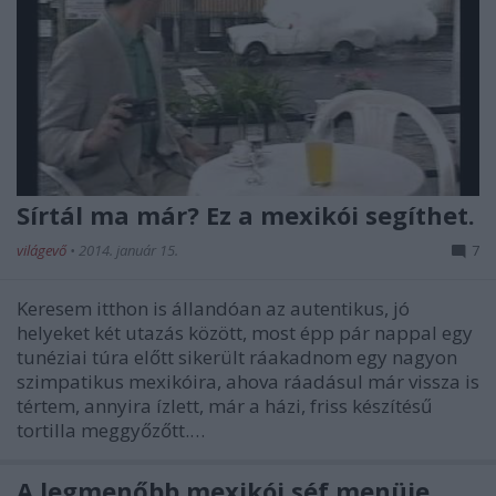
Sírtál ma már? Ez a mexikói segíthet.
világevő
•
2014. január 15.
7
Keresem itthon is állandóan az autentikus, jó
helyeket két utazás között, most épp pár nappal egy
tunéziai túra előtt sikerült ráakadnom egy nagyon
szimpatikus mexikóira, ahova ráadásul már vissza is
tértem, annyira ízlett, már a házi, friss készítésű
tortilla meggyőzőtt.…
A legmenőbb mexikói séf menüje