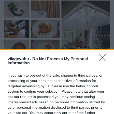
vilagevohu -
Do Not Process My Personal
Information
If you wish to opt-out of the sale, sharing to third parties, or
A legmenőbb mexikói séf, aki egyben
processing of your personal or sensitive information for
a világ 20. legjobbja is
targeted advertising by us, please use the below opt-out
section to confirm your selection. Please note that after your
világevő
•
2017. július 18.
0
opt-out request is processed you may continue seeing
interest-based ads based on personal information utilized by
A legmagasabban jegyzett mexikói séf, Enrique
us or personal information disclosed to third parties prior to
Olvera luxusétterme, a Pujol. Megmutatom, milyen!
your opt-out. You may separately opt-out of the further