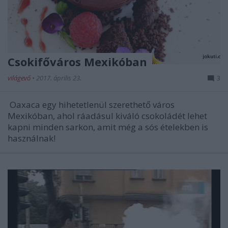
Csokifőváros Mexikóban
világevő
•
2017. április 23.
3
Oaxaca egy hihetetlenül szerethető város
Mexikóban, ahol ráadásul kiváló csokoládét lehet
kapni minden sarkon, amit még a sós ételekben is
használnak!