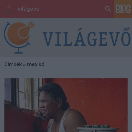
világevő
Címkék
»
mexikó