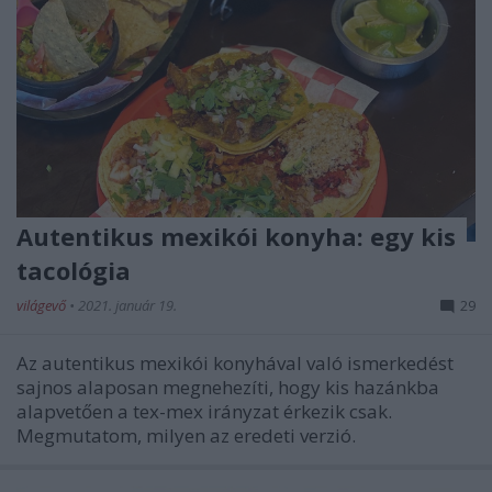
Autentikus mexikói konyha: egy kis
tacológia
világevő
•
2021. január 19.
29
Az autentikus mexikói konyhával való ismerkedést
sajnos alaposan megnehezíti, hogy kis hazánkba
alapvetően a tex-mex irányzat érkezik csak.
Megmutatom, milyen az eredeti verzió.