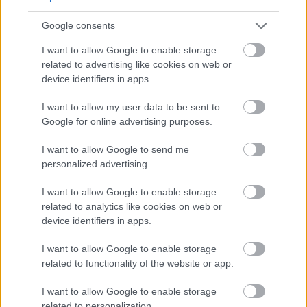
Oaxaca minden nyomozásom alapján Mexikó
legjobb gasztronómiáját tartogatja az utazó
Google consents
számára, és nem utolsó sorban egy nagyon
I want to allow Google to enable storage
szerethető város. A hagyományostól a modernig
related to advertising like cookies on web or
megmutatom a kedvenceket.
device identifiers in apps.
I want to allow my user data to be sent to
Google for online advertising purposes.
I want to allow Google to send me
personalized advertising.
I want to allow Google to enable storage
related to analytics like cookies on web or
device identifiers in apps.
I want to allow Google to enable storage
related to functionality of the website or app.
I want to allow Google to enable storage
related to personalization.