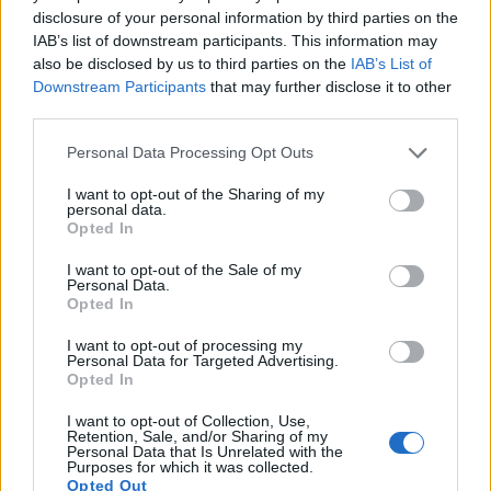
disclosure of your personal information by third parties on the
IAB’s list of downstream participants. This information may
also be disclosed by us to third parties on the
IAB’s List of
Downstream Participants
that may further disclose it to other
third parties.
Please note that this website/app uses one or more Google
Personal Data Processing Opt Outs
services and may gather and store information including but
not limited to your visit or usage behaviour. You may click to
I want to opt-out of the Sharing of my
personal data.
grant or deny consent to Google and its third-party tags to
Opted In
use your data for below specified purposes in below Google
consent section.
I want to opt-out of the Sale of my
Personal Data.
Opted In
I want to opt-out of processing my
Personal Data for Targeted Advertising.
Mexikó legfinomabb része - street
Opted In
foodtól a fine diningig
I want to opt-out of Collection, Use,
Retention, Sale, and/or Sharing of my
világevő
•
2017. május 26.
4
Personal Data that Is Unrelated with the
Purposes for which it was collected.
Opted Out