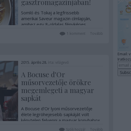
gasztromagazinjában!
Somló és Tokaj a legfrissebb
amerikai Saveur magazin címlapján,
amihez egy 8-oldalas fényképes
beszámoló is tartozik. Fotók: Saveur
1
komment
Tovább
magazin The Forgotten Hat of God - a
magyar 'Isten ittfelejtett kalapja'
kifejezés fordítása és Somlóra utal, ez
ugyanis a fő témája a cikknek.…
Email: 
Iratkozz
2015. április 28.
írta:
világevő
A Bocuse d'Or
műsorvezetője örökre
megemlegeti a magyar
sapkát
A Bocuse d'Or lyoni műsorvezetője
élete legröhejesebb sapkáját volt
kénytelen felvenni a magyar konyhabox
meglátogatásakor. Itt van erről és
Szólj hozzá!
Tovább