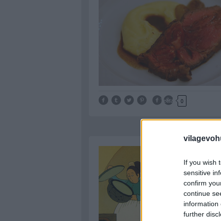
Tetszik
0
vilagevoh
If you wish 
sensitive in
confirm you
continue se
information 
further disc