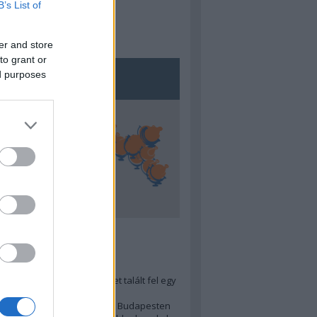
B’s List of
er and store
to grant or
ed purposes
5
ra menő Budapest-térképet talált fel egy
r tervező, hogy...
 legjobb (elérhető árú) ebéd Budapesten