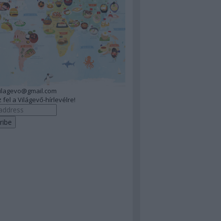
vilagevo@gmail.com
 fel a Világevő-hírlevélre!