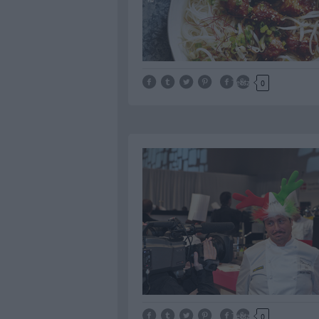
Tetszik
0
Tetszik
0