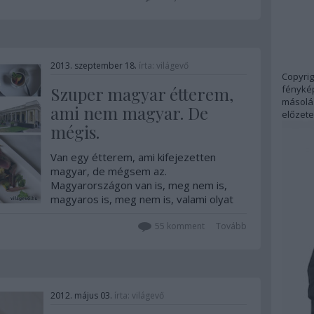
persze a magyar csapat és a gömböc
bemutatásáról a hivatalos videó! És
hogy hogy került a fejére az a magyar
szurkolói sapka? A…
2013. szeptember 18.
írta:
világevő
Copyrig
fénykép
Szuper magyar étterem,
másolás
ami nem magyar. De
előzete
mégis.
Van egy étterem, ami kifejezetten
magyar, de mégsem az.
Magyarországon van is, meg nem is,
magyaros is, meg nem is, valami olyat
tud, amit csak kevesen. [Fontos: érzelmi
politizálást/történészkedést törlök,
55
komment
Tovább
tiltok, arra vannak más fórumok.] Nem
először jártam már…
2012. május 03.
írta:
világevő