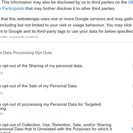
csikóval? Esetleg egy öreg tölgy
. This information may also be disclosed by us to third parties on the
IA
faunjával? Vagy egy szent kút
Participants
that may further disclose it to other third parties.
nimfájával? Akkor vedd át a rezgést!N.
Péter, pogácsasütő Gyenesdiáson rálelt
 that this website/app uses one or more Google services and may gath
a tudás útjára, változtatás nélkül adom
33
komment
Tovább
including but not limited to your visit or usage behaviour. You may click 
közre ezt a gyöngyszemet, ami ennek
 to Google and its third-party tags to use your data for below specifi
ékes…
ogle consent section.
l Data Processing Opt Outs
2010. október 17.
írta:
világevő
Világevő ma este szól be
o opt-out of the Sharing of my personal data.
az ORF1-on az osztrák
In
gasztroújságíróknak
o opt-out of the Sale of my Personal Data.
update: Egyelőre megfutamodtak az
In
osztrákok és nem adták le a
tudósítást.Ma este fél 8h-tól az osztrák
to opt-out of processing my Personal Data for Targeted
TOP
ing.
egyesen a Chili Weekend című
In
műsorban Világevő egy gúnyos kacaj
Annyi
után alaposan kiosztja az osztrák
1
komment
Tovább
magya
o opt-out of Collection, Use, Retention, Sale, and/or Sharing
gasztroújságírókat.A felvétel múlt
A 10
ersonal Data that Is Unrelated with the Purposes for which it
lected.