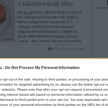
A tökéletes steak titka
Fotó:
Er
Ahogy ígértem, sikerült megszerezni a
két csillagos lyoni Le Bec-nél, majd a
három (világszette összesen 27)
csillagos londoni Joel Robuchonnal
dolgozó Bernáth Józsitól a tökéletes
steak elkészítésének módját. Biztos
vannak, akik a képek alapján rámondják,
hogy ehetetlenül nyers, olyan is lesz,
67
komment
Tovább
aki…
u -
Do Not Process My Personal Information
2011. november 14.
írta:
világevő
to opt-out of the sale, sharing to third parties, or processing of your per
Nagyboldogasszony élő
formation for targeted advertising by us, please use the below opt-out s
élelme csillagközi
r selection. Please note that after your opt-out request is processed y
hősködéshez
eing interest-based ads based on personal information utilized by us or
disclosed to third parties prior to your opt-out. You may separately opt-
Akarsz-e egy húron pendülni egy táltos
losure of your personal information by third parties on the IAB’s list of