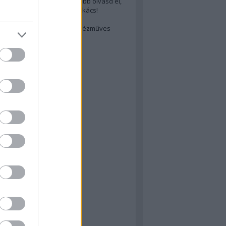
cs akarsz lenni? Akkor előbb olvasd el,
ondol erről egy magyar szakács!
életes steak titka
est rejtett kincsei: orosz kézműves
ászat
atok
 konyha
a
konyha
konyha
m
dor
 dor
nyha
rika