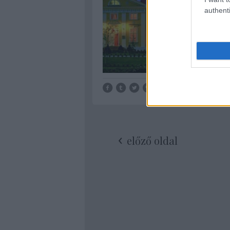
authenti
Tetszik
0
előző oldal