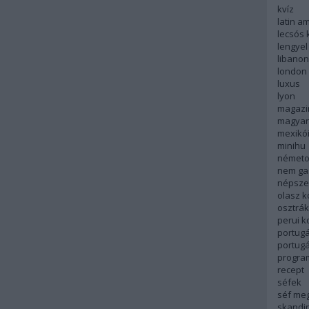
kvíz
latin a
lecsós 
lengyel
libanon
london
luxus
lyon
magazi
magyar
mexikó
minihu
németo
nem ga
népsze
olasz 
osztrá
perui 
portugá
portug
progra
recept
séfek
séf me
skandi