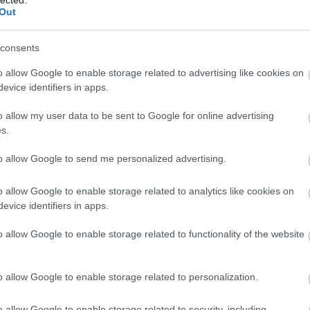
Szaká
hétvégén készült a Hertelendy…
Out
mit g
A tök
Budap
2010. október 12.
írta:
világevő
consents
cukr
4 Michelin-csillag
o allow Google to enable storage related to advertising like cookies on
titokban a magyar
evice identifiers in apps.
Rov
pusztában járt
o allow my user data to be sent to Google for online advertising
afrikai
s.
ausztri
A bejrúti birkahere után ideje volt valami
ázsia
sokkal szofisztikáltabb élménynek: 4
ázsiai 
to allow Google to send me personalized advertising.
Michelin-csillag elfogyasztása, majd az
baszk 
osztrák televízión keresztül beszólás a
bejrút
labanc gasztrozsurnalisztáknak! A múlt
o allow Google to enable storage related to analytics like cookies on
belgiu
hétvégén szinte a nyilvánosság teljes
123
komment
Tovább
berlin
evice identifiers in apps.
kizárásával zajlott le az egyik…
bizarr
bocuse
o allow Google to enable storage related to functionality of the website
bocuse
brit ko
cukiság
2010. október 09.
írta:
világevő
o allow Google to enable storage related to personalization.
dél ame
ego
A Monarchia ételei a
English
o allow Google to enable storage related to security, including