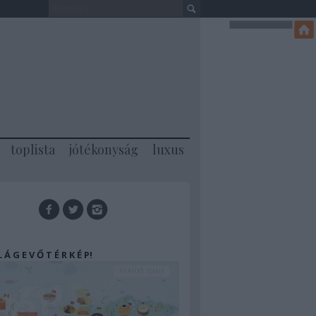
toplista
jótékonyság
luxus
 L Á G E V Ő T É R K É P!