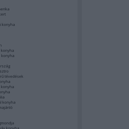
merika
kert
i konyha
n
 konyha
i konyha
rszág
sztro
rű tévedések
konyha
k konyha
konyha
lia
ál konyha
majánló
gmondja
náv konyha