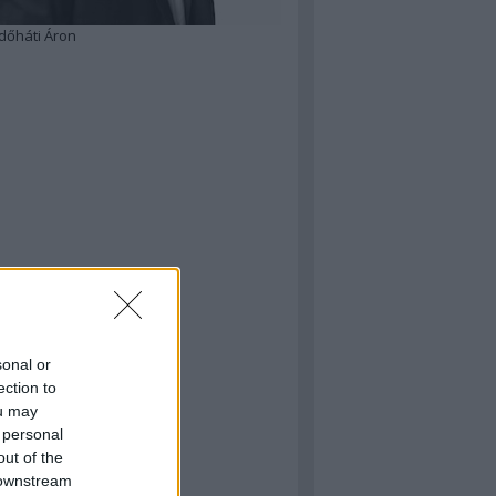
dőháti Áron
sonal or
ection to
ou may
 personal
out of the
 downstream