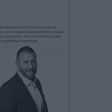
ht: a blogon lévő ÖSSZES szerzői írás,
 a szerző saját tulajdonát képezi, melyek
a, terjesztése akár részletként is csakis
s engedéllyel lehetséges.