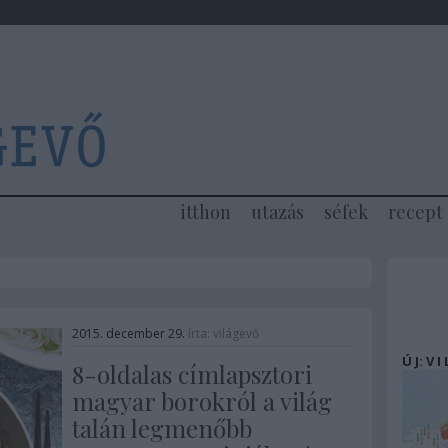
itthon
utazás
séfek
recept
2015. december 29.
írta:
világevő
Ú J: V I
8-oldalas címlapsztori
magyar borokról a világ
talán legmenőbb