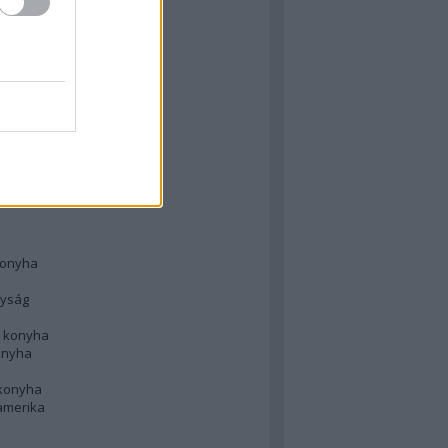
 konyha
l
 konyha
d konyha
ong
konyha
konyha
nyság
n konyha
onyha
 konyha
amerika