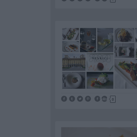
Tetszik
0