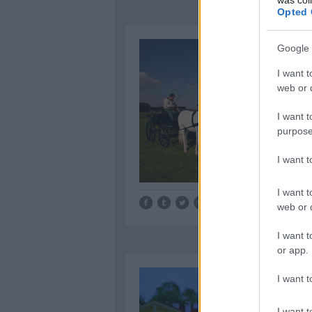
Opted 
Google 
I want t
web or d
I want t
purpose
I want 
I want t
Tetszik
0
web or d
I want t
or app.
I want t
I want t