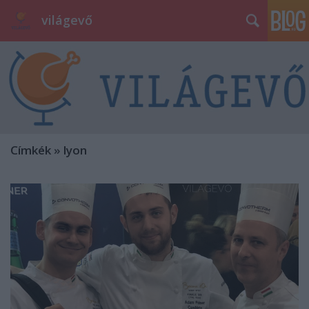
világevő
Címkék
»
lyon