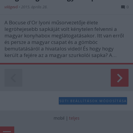
világevő
•
2015. április 28.
0
A Bocuse d'Or lyoni műsorvezetője élete
legröhejesebb sapkáját volt kénytelen felvenni a
magyar konyhabox meglátogatásakor. Itt van erről
és persze a magyar csapat és a gömböc
bemutatásáról a hivatalos videó! És hogy hogy
került a fejére az a magyar szurkolói sapka? A…
SÜTI BEÁLLÍTÁSOK MÓDOSÍTÁSA
mobil
|
teljes