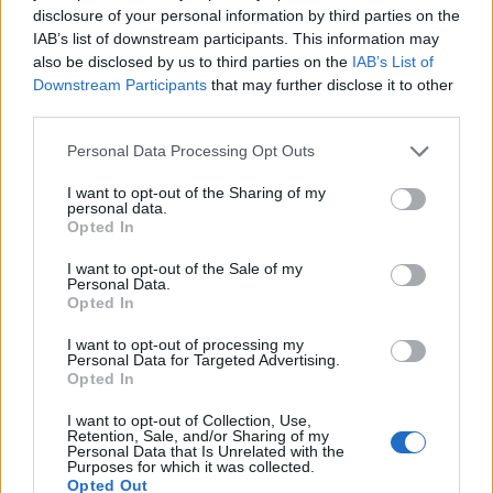
disclosure of your personal information by third parties on the
IAB’s list of downstream participants. This information may
also be disclosed by us to third parties on the
IAB’s List of
Downstream Participants
that may further disclose it to other
third parties.
Please note that this website/app uses one or more Google
Personal Data Processing Opt Outs
Kövesd a magyar csapat
services and may gather and store information including but
not limited to your visit or usage behaviour. You may click to
I want to opt-out of the Sharing of my
bevásárlását testközelből a Bocuse
personal data.
grant or deny consent to Google and its third-party tags to
Opted In
d'Or nulladik napján!
use your data for below specified purposes in below Google
consent section.
I want to opt-out of the Sale of my
világevő
•
2017. január 23.
1
Personal Data.
Opted In
Műsorvezetőként természetesen sikerült egészen
I want to opt-out of processing my
testközelbe kerülni, miközben a magyar csapat a
Personal Data for Targeted Advertising.
verseny előestéjén a zöldségek bevásárlását intézte,
Opted In
és még az is kiderült, hogy milyen állapotban
I want to opt-out of Collection, Use,
vannak, na meg őrzik-e a humorérzéküket.Spoiler:
Retention, Sale, and/or Sharing of my
őrzik.[24-én, 9:01 perckor minden kiderül a
Personal Data that Is Unrelated with the
Purposes for which it was collected.
magyar…
Opted Out