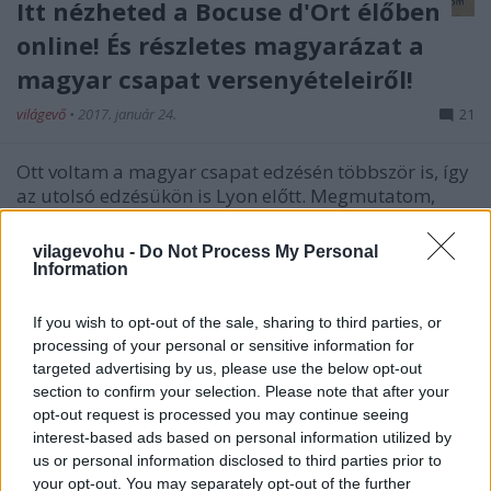
Itt nézheted a Bocuse d'Ort élőben
online! És részletes magyarázat a
magyar csapat versenyételeiről!
világevő
•
2017. január 24.
21
Ott voltam a magyar csapat edzésén többször is, így
az utolsó edzésükön is Lyon előtt. Megmutatom,
mivel készülnek a mai napra!Ajánlott: Így zajlott a
zöldségpiacon a bevásárlás tegnap délután (videó)
vilagevohu -
Do Not Process My Personal
Csoportkép az utolsó edzés után, január 19-én
Information
If you wish to opt-out of the sale, sharing to third parties, or
processing of your personal or sensitive information for
targeted advertising by us, please use the below opt-out
section to confirm your selection. Please note that after your
opt-out request is processed you may continue seeing
interest-based ads based on personal information utilized by
us or personal information disclosed to third parties prior to
your opt-out. You may separately opt-out of the further