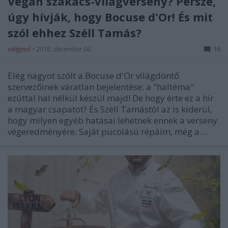
Vegán szakács-világverseny? Persze,
úgy hívják, hogy Bocuse d'Or! És mit
szól ehhez Széll Tamás?
világevő
•
2016. december 04.
16
Elég nagyot szólt a Bocuse d'Or világdöntő
szervezőinek váratlan bejelentése: a "haltéma"
ezúttal hal nélkül készül majd! De hogy érte ez a hír
a magyar csapatot? És Széll Tamástól az is kiderül,
hogy milyen egyéb hatásai lehetnek ennek a verseny
végeredményére. Saját pucolású répáim, még a…