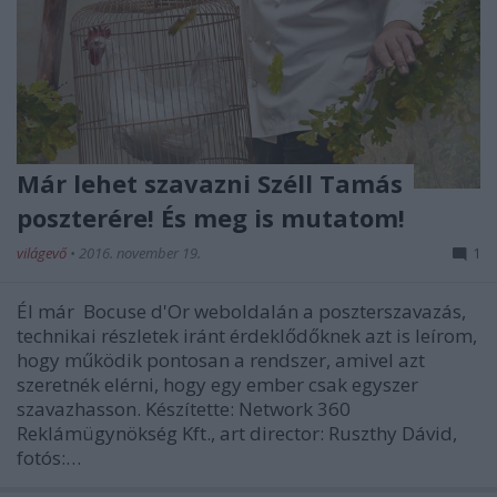
Már lehet szavazni Széll Tamás
poszterére! És meg is mutatom!
világevő
•
2016. november 19.
1
Él már Bocuse d'Or weboldalán a poszterszavazás,
technikai részletek iránt érdeklődőknek azt is leírom,
hogy működik pontosan a rendszer, amivel azt
szeretnék elérni, hogy egy ember csak egyszer
szavazhasson. Készítette: Network 360
Reklámügynökség Kft., art director: Ruszthy Dávid,
fotós:…