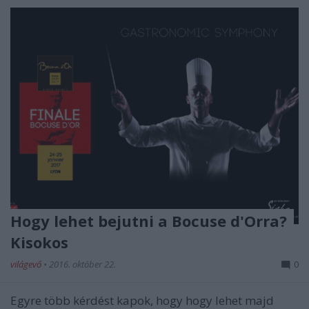
Hogy lehet bejutni a Bocuse d'Orra?
Kisokos
világevő
•
2016. október 22.
0
Egyre több kérdést kapok, hogy hogy lehet majd