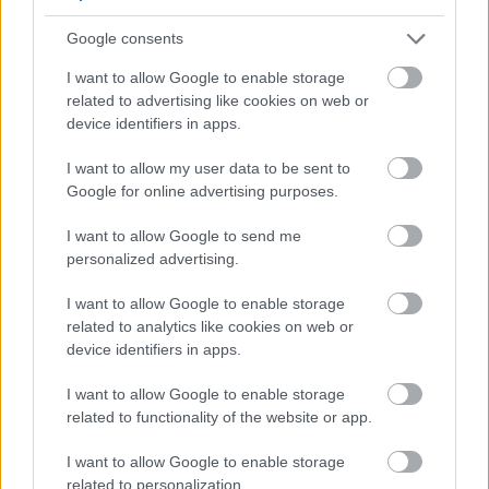
Google consents
I want to allow Google to enable storage
related to advertising like cookies on web or
device identifiers in apps.
I want to allow my user data to be sent to
Google for online advertising purposes.
I want to allow Google to send me
personalized advertising.
I want to allow Google to enable storage
related to analytics like cookies on web or
device identifiers in apps.
30 éves a Bocuse d'Or, a világ
I want to allow Google to enable storage
legnagyobb szakácsversenye. De mi
related to functionality of the website or app.
volt 30 éve?
I want to allow Google to enable storage
világevő
•
2017. január 08.
0
related to personalization.