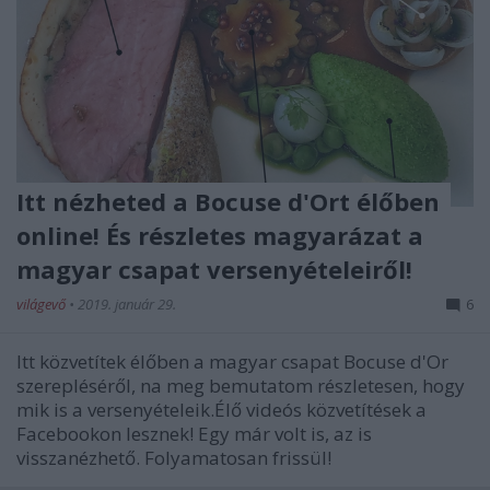
Itt nézheted a Bocuse d'Ort élőben
online! És részletes magyarázat a
magyar csapat versenyételeiről!
világevő
•
2019. január 29.
6
Itt közvetítek élőben a magyar csapat Bocuse d'Or
szerepléséről, na meg bemutatom részletesen, hogy
mik is a versenyételeik.Élő videós közvetítések a
Facebookon lesznek! Egy már volt is, az is
visszanézhető. Folyamatosan frissül!