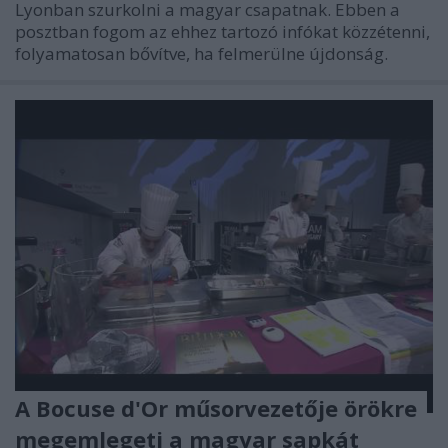
Lyonban szurkolni a magyar csapatnak. Ebben a
posztban fogom az ehhez tartozó infókat közzétenni,
folyamatosan bővítve, ha felmerülne újdonság.
A Bocuse d'Or műsorvezetője örökre
megemlegeti a magyar sapkát