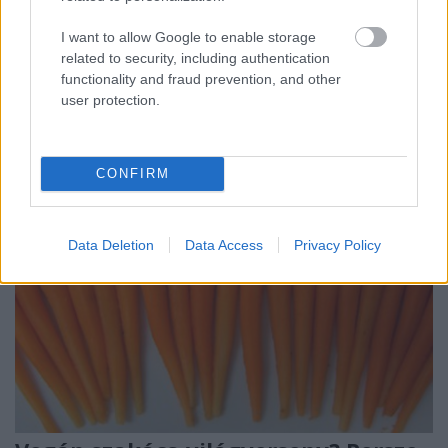
1987 januárjában brutális állapotok, rekord hideg,
I want to allow Google to enable storage
borzasztó frizurák voltak. És elindult a Bocuse d'Or.
related to security, including authentication
De hogy?
functionality and fraud prevention, and other
user protection.
CONFIRM
Data Deletion
Data Access
Privacy Policy