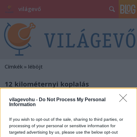
világevő
Címkék
»
léböjt
12 kilométernyi koplalás
világevő
•
2011. április 07.
2
vilagevohu -
Do Not Process My Personal
Information
Ahogy arra már korábban fájdalmasan ráébredni
kényszerültem, genetikailag sajnos nem vagyok
If you wish to opt-out of the sale, sharing to third parties, or
tökéletes Világevő, az elfogyasztott kalóriák nem
processing of your personal or sensitive information for
múlnak el nyomtalanul, több szempontból is
targeted advertising by us, please use the below opt-out
emlékezetesek maradnak.A hasamon felgyülemlő