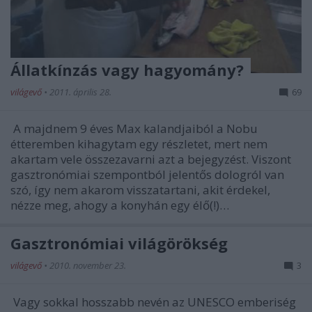
Állatkínzás vagy hagyomány?
világevő
•
2011. április 28.
69
A majdnem 9 éves Max kalandjaiból a Nobu
étteremben kihagytam egy részletet, mert nem
akartam vele összezavarni azt a bejegyzést. Viszont
gasztronómiai szempontból jelentős dologról van
szó, így nem akarom visszatartani, akit érdekel,
nézze meg, ahogy a konyhán egy élő(!)…
Gasztronómiai világörökség
világevő
•
2010. november 23.
3
Vagy sokkal hosszabb nevén az UNESCO emberiség