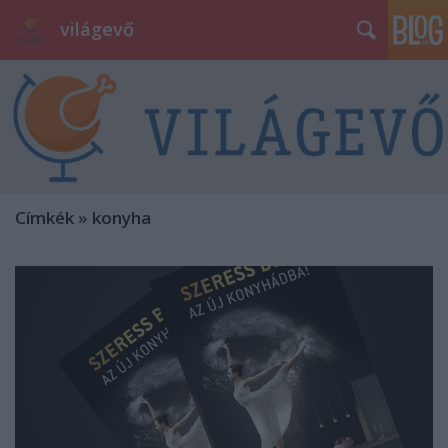
világevő
Címkék
»
konyha