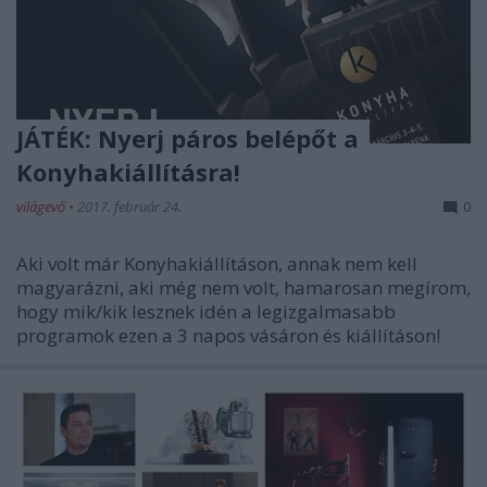
JÁTÉK: Nyerj páros belépőt a
Konyhakiállításra!
világevő
•
2017. február 24.
0
Aki volt már Konyhakiállításon, annak nem kell
magyarázni, aki még nem volt, hamarosan megírom,
hogy mik/kik lesznek idén a legizgalmasabb
programok ezen a 3 napos vásáron és kiállításon!