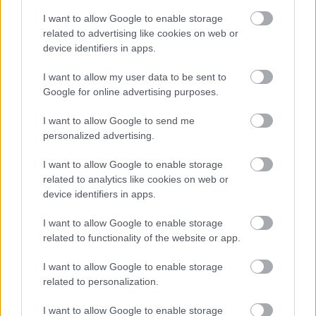
Miután kezd úgy tűnni, hogy a nyaram erősen a
I want to allow Google to enable storage
Szovjetunió utódállamai által definiálódik, kicsit
related to advertising like cookies on web or
utánanéztem annak, hogy mit lehet fellelni a Nagy
device identifiers in apps.
Testvér gasztronómiájáról. Persze nem az éhínségre
és a hiánygazdaságra voltam kíváncsi, hanem
I want to allow my user data to be sent to
inkább az érdekességekre, a…
Google for online advertising purposes.
I want to allow Google to send me
personalized advertising.
I want to allow Google to enable storage
related to analytics like cookies on web or
device identifiers in apps.
I want to allow Google to enable storage
related to functionality of the website or app.
I want to allow Google to enable storage
related to personalization.
I want to allow Google to enable storage