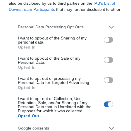
also be disclosed by us to third parties on the
IAB’s List of
Downstream Participants
that may further disclose it to other
third parties.
Egy feldühödött séf levele egy
Please note that this website/app uses one or more Google
Personal Data Processing Opt Outs
services and may gather and store information including but
pályaelhagyóhoz
not limited to your visit or usage behaviour. You may click to
I want to opt-out of the Sharing of my
personal data.
grant or deny consent to Google and its third-party tags to
világevő
•
2014. március 10.
53
Opted In
use your data for below specified purposes in below Google
consent section.
I want to opt-out of the Sale of my
Pont érdekes folytatása a múltkori nagy sikerű
Personal Data.
témának, (amikor egy magyar séf vallott nekem a
Opted In
szakma nehézségeiről), ez a nyílt levél, amit egy
I want to opt-out of processing my
amerikai séf címzett egy tanítványának, aki két hét
Personal Data for Targeted Advertising.
után lelépett az étterméből, feltehetően azért, mert
Opted In
nem bírta a terhelést. Tanulságos…
I want to opt-out of Collection, Use,
Retention, Sale, and/or Sharing of my
Personal Data that Is Unrelated with the
A nagy Szovjetunió gasztronómiája
Purposes for which it was collected.
Opted Out
világevő
•
2013. június 23.
24
Google consents