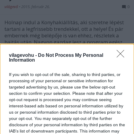
világevő
•
2015. február 26.
0
Holnap indul a Konyhakiállítás, aki szeretne lépést
tartani a legfrissebb trendekkel, ott a helye! És pár
embernek még belépője is van ehhez, részletek a
hajtás után. Nagyon gazdag lesz a program egész
hétvégén, itt már írtam is róla röviden, illetve
természetesen az…
vilagevohu -
Do Not Process My Personal
Information
If you wish to opt-out of the sale, sharing to third parties, or
processing of your personal or sensitive information for
targeted advertising by us, please use the below opt-out
section to confirm your selection. Please note that after your
opt-out request is processed you may continue seeing
interest-based ads based on personal information utilized by
us or personal information disclosed to third parties prior to
your opt-out. You may separately opt-out of the further
disclosure of your personal information by third parties on the
IAB’s list of downstream participants. This information may