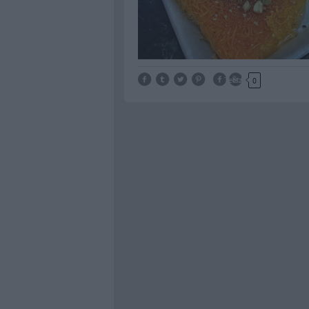
Tetszik
0