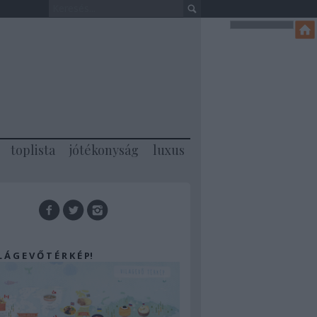
toplista
jótékonyság
luxus
 L Á G E V Ő T É R K É P!