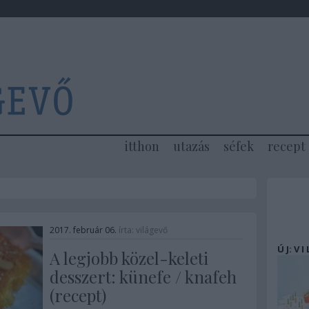
itthon
utazás
séfek
recept
2017. február 06.
írta:
világevő
Ú J: V I
A legjobb közel-keleti
desszert: künefe / knafeh
(recept)