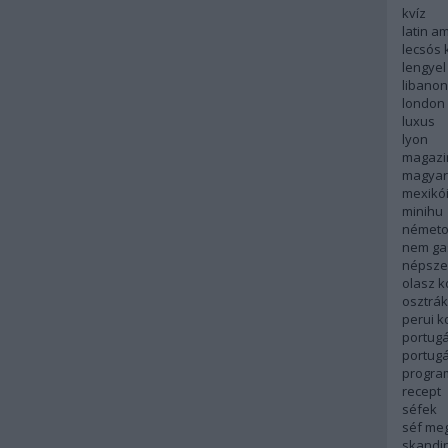
kvíz
latin a
lecsós 
lengyel
libanon
london
luxus
lyon
magazi
magyar
mexikó
minihu
németo
nem ga
népsze
olasz 
osztrá
perui 
portugá
portug
progra
recept
séfek
séf me
skandi