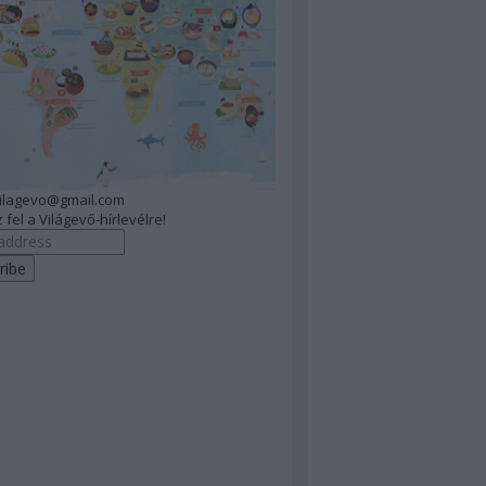
vilagevo@gmail.com
 fel a Világevő-hírlevélre!