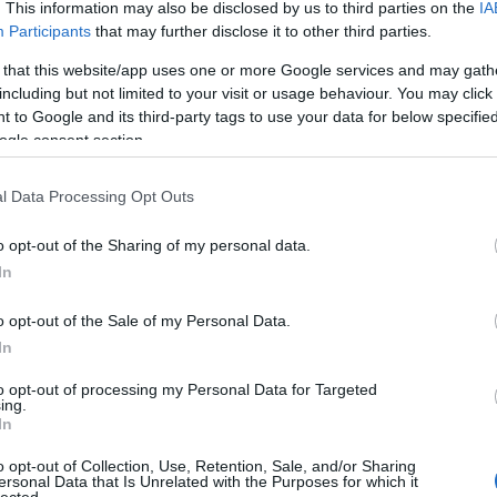
. This information may also be disclosed by us to third parties on the
IA
Participants
that may further disclose it to other third parties.
 that this website/app uses one or more Google services and may gath
including but not limited to your visit or usage behaviour. You may click 
 to Google and its third-party tags to use your data for below specifi
ogle consent section.
l Data Processing Opt Outs
o opt-out of the Sharing of my personal data.
In
o opt-out of the Sale of my Personal Data.
In
to opt-out of processing my Personal Data for Targeted
TOP
ing.
In
Annyi
magya
o opt-out of Collection, Use, Retention, Sale, and/or Sharing
A 10
ersonal Data that Is Unrelated with the Purposes for which it
lected.