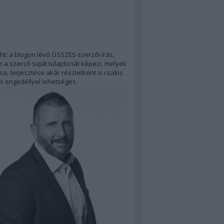
ht: a blogon lévő ÖSSZES szerzői írás,
 a szerző saját tulajdonát képezi, melyek
a, terjesztése akár részletként is csakis
s engedéllyel lehetséges.