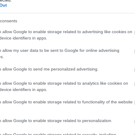
Szaká
Out
mit g
A tök
Budap
consents
cukr
o allow Google to enable storage related to advertising like cookies on
evice identifiers in apps.
Rov
o allow my user data to be sent to Google for online advertising
afrikai
s.
ausztri
ázsia
ázsiai 
to allow Google to send me personalized advertising.
baszk 
bejrút
o allow Google to enable storage related to analytics like cookies on
belgiu
berlin
evice identifiers in apps.
bizarr
bocuse
o allow Google to enable storage related to functionality of the website
bocuse
brit ko
cukiság
o allow Google to enable storage related to personalization.
dél ame
ego
English
o allow Google to enable storage related to security, including