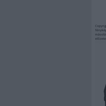
Copyrig
fénykép
másolás
előzete