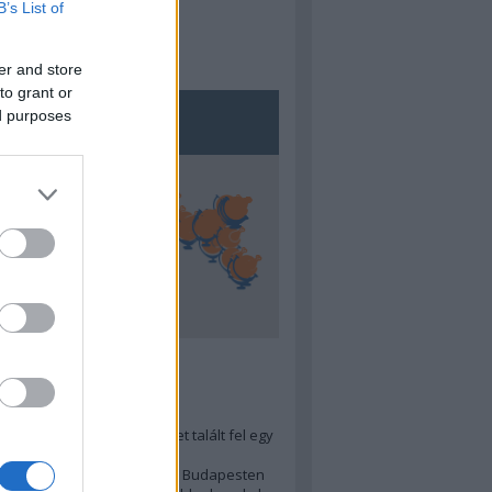
B’s List of
er and store
to grant or
ed purposes
5
ra menő Budapest-térképet talált fel egy
r tervező, hogy...
 legjobb (elérhető árú) ebéd Budapesten