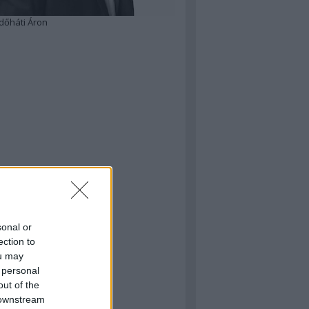
dőháti Áron
sonal or
ection to
ou may
 personal
out of the
 downstream