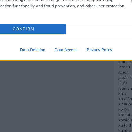
english
cation functionality and fraud prevention, and other user protection.
északi
európa
fesztivá
francia
CONFIRM
futás
hanoi
hollan
hong k
Data Deletion
Data Access
Privacy Policy
hotel
indiai 
indulás
interjú
itthon
japán 
játék
jótéko
kaja
katalá
kínai k
könyv
koreai
közép 
külföld
kultúra