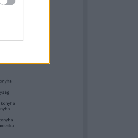
 konyha
l
 konyha
d konyha
ong
konyha
konyha
nyság
n konyha
onyha
 konyha
amerika