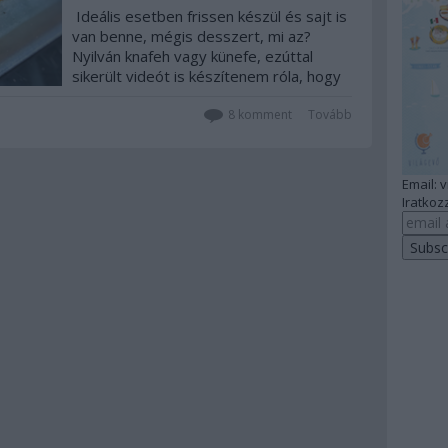
Ideális esetben frissen készül és sajt is
van benne, mégis desszert, mi az?
Nyilván knafeh vagy künefe, ezúttal
sikerült videót is készítenem róla, hogy
készül.
8
komment
Tovább
Email: 
Iratkozz