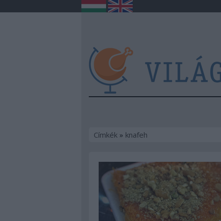
Címkék
»
knafeh