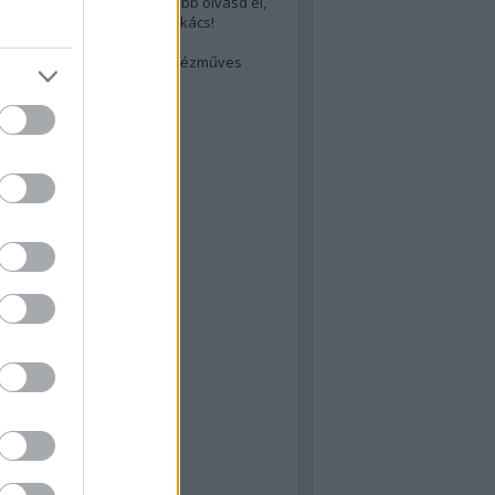
cs akarsz lenni? Akkor előbb olvasd el,
ondol erről egy magyar szakács!
életes steak titka
est rejtett kincsei: orosz kézműves
ászat
atok
 konyha
a
konyha
konyha
m
dor
 dor
nyha
rika