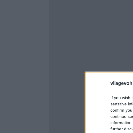
vilagevoh
If you wish 
sensitive in
confirm you
continue se
information 
further disc