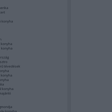
merika
kert
i konyha
n
 konyha
i konyha
rszág
sztro
rű tévedések
konyha
k konyha
konyha
lia
ál konyha
majánló
gmondja
náv konyha