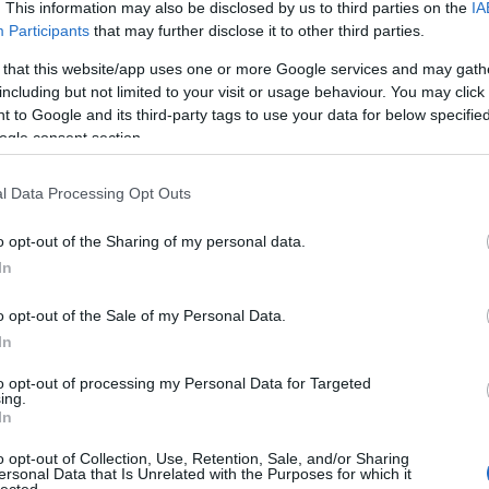
. This information may also be disclosed by us to third parties on the
IA
Participants
that may further disclose it to other third parties.
 that this website/app uses one or more Google services and may gath
including but not limited to your visit or usage behaviour. You may click 
 to Google and its third-party tags to use your data for below specifi
ogle consent section.
l Data Processing Opt Outs
o opt-out of the Sharing of my personal data.
In
o opt-out of the Sale of my Personal Data.
In
to opt-out of processing my Personal Data for Targeted
TOP
ing.
In
Annyi
magya
o opt-out of Collection, Use, Retention, Sale, and/or Sharing
A 10
ersonal Data that Is Unrelated with the Purposes for which it
lected.