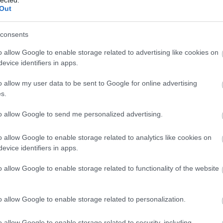
Szaká
Out
mit g
A tök
Budap
consents
cukr
o allow Google to enable storage related to advertising like cookies on
evice identifiers in apps.
Rov
o allow my user data to be sent to Google for online advertising
afrikai
s.
ausztri
ázsia
ázsiai 
to allow Google to send me personalized advertising.
baszk 
bejrút
o allow Google to enable storage related to analytics like cookies on
belgiu
berlin
evice identifiers in apps.
bizarr
bocuse
o allow Google to enable storage related to functionality of the website
bocuse
brit ko
cukiság
o allow Google to enable storage related to personalization.
dél ame
ego
english
o allow Google to enable storage related to security, including