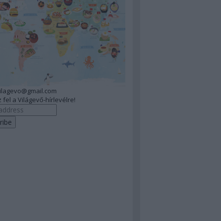
vilagevo@gmail.com
 fel a Világevő-hírlevélre!