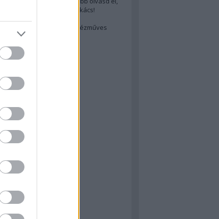
cs akarsz lenni? Akkor előbb olvasd el,
ondol erről egy magyar szakács!
életes steak titka
est rejtett kincsei: orosz kézműves
ászat
atok
 konyha
a
konyha
konyha
m
dor
 dor
nyha
rika