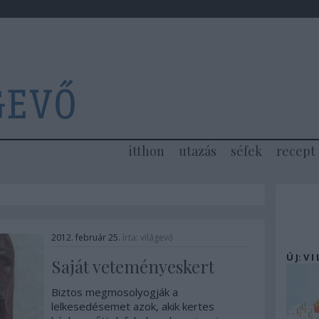
itthon
utazás
séfek
recept
2012. február 25.
írta:
világevő
Ú J: V I
Saját veteményeskert
Biztos megmosolyogják a
lelkesedésemet azok, akik kertes