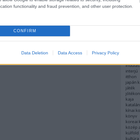
English
cation functionality and fraud prevention, and other user protection.
északi
európa
fesztivá
francia
CONFIRM
futás
hanoi
hollan
hong k
Data Deletion
Data Access
Privacy Policy
hotel
indiai 
indulás
interjú
itthon
japán 
játék
jótéko
kaja
katalá
kínai k
könyv
koreai
közép 
külföld
kultúra