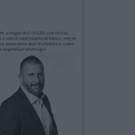
ht: a blogon lévő ÖSSZES szerzői írás,
 a szerző saját tulajdonát képezi, melyek
a, terjesztése akár részletként is csakis
s engedéllyel lehetséges.