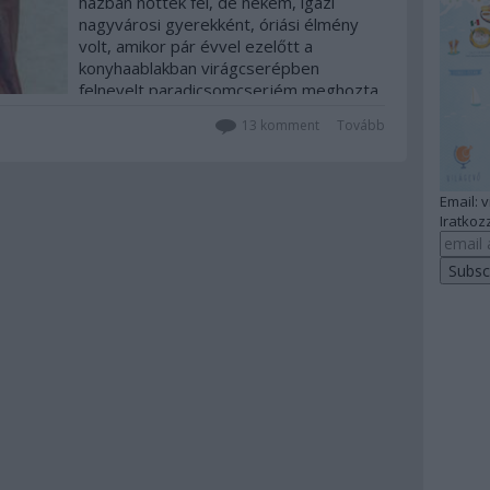
házban nőttek fel, de nekem, igazi
nagyvárosi gyerekként, óriási élmény
volt, amikor pár évvel ezelőtt a
konyhaablakban virágcserépben
felnevelt paradicsomcserjém meghozta
első termését, 2-3 darab
13
komment
Tovább
koktélcseresznye méretű…
Email: 
Iratkozz