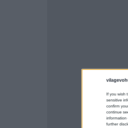
vilagevoh
If you wish 
sensitive in
confirm you
continue se
information 
further disc