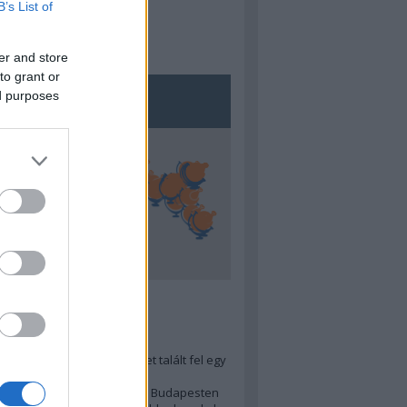
B’s List of
er and store
to grant or
ed purposes
5
ra menő Budapest-térképet talált fel egy
r tervező, hogy...
 legjobb (elérhető árú) ebéd Budapesten