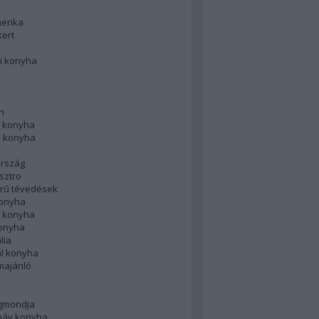
merika
kert
i konyha
n
 konyha
i konyha
rszág
sztro
rű tévedések
konyha
k konyha
konyha
lia
ál konyha
majánló
gmondja
náv konyha