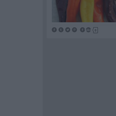
Tetszik
0