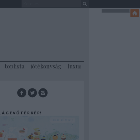
toplista
jótékonyság
luxus
 L Á G E V Ő T É R K É P!