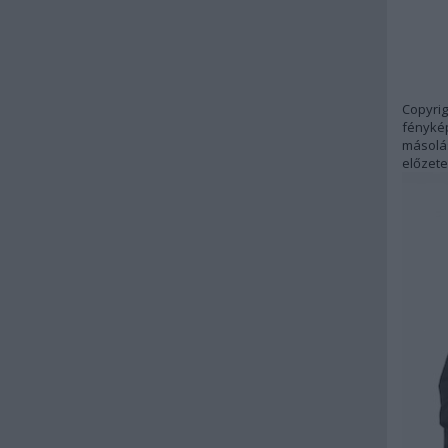
Copyrig
fénykép
másolás
előzete