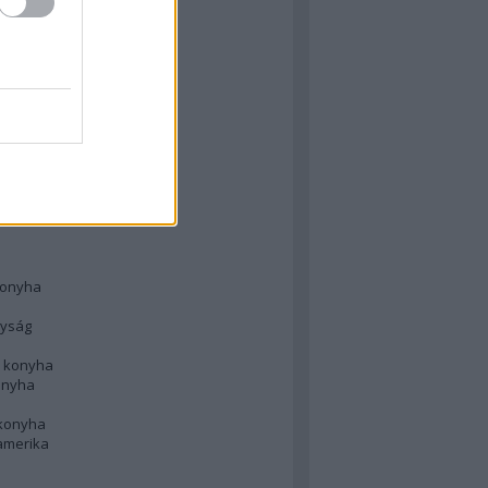
 konyha
l
 konyha
d konyha
ong
konyha
konyha
nyság
n konyha
onyha
 konyha
amerika