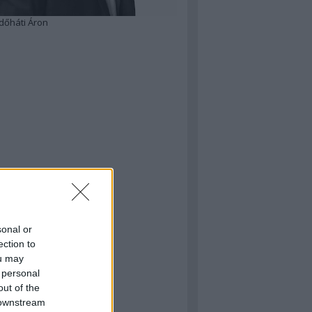
dőháti Áron
sonal or
ection to
ou may
 personal
out of the
 downstream