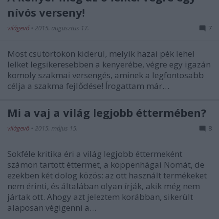
nívós verseny!
világevő
•
2015. augusztus 17.
7
Most csütörtökön kiderül, melyik hazai pék lehel
lelket legsikeresebben a kenyerébe, végre egy igazán
komoly szakmai versengés, aminek a legfontosabb
célja a szakma fejlődése! Írogattam már…
Mi a vaj a világ legjobb éttermében?
világevő
•
2015. május 15.
8
Sokféle kritika éri a világ legjobb éttermeként
számon tartott éttermet, a koppenhágai Nomát, de
ezekben két dolog közös: az ott használt termékeket
nem érinti, és általában olyan írják, akik még nem
jártak ott. Ahogy azt jeleztem korábban, sikerült
alaposan végigenni a…