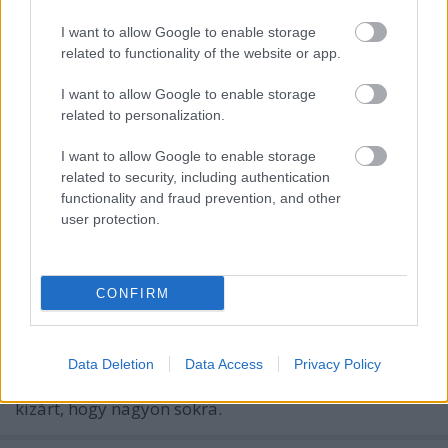
I want to allow Google to enable storage
related to functionality of the website or app.
I want to allow Google to enable storage
related to personalization.
I want to allow Google to enable storage
related to security, including authentication
Egy séf, aki az ételallergiái miatt
functionality and fraud prevention, and other
inkább jogászkarriert futott be.
user protection.
Aztán mégis csinált egy
csúcséttermet.
CONFIRM
világevő
•
2018. június 04.
4
Akkor bizony mindenki extrém kritikusan figyeli,
Data Deletion
Data Access
Privacy Policy
hogy mire viszi a nagy tudásával. És még az sem
kizárt, hogy nagyon sokra.