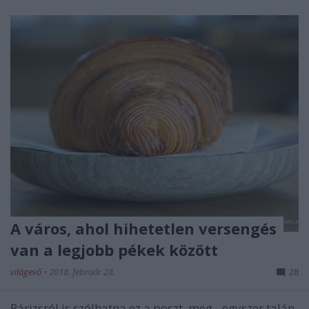
A város, ahol hihetetlen versengés
van a legjobb pékek között
világevő
•
2018. február 28.
28
Párizsról is szólhatna ez a poszt, meg - egyszer talán