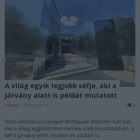
A világ egyik legjobb séfje, aki a
járvány alatt is példát mutatott
világevő
•
2020. június 14.
0
Nem véletlenül szerepel Reitbauer étterme már sok
éve a világ legjobb éttermeinek szűk toplistájában, a
séf a járvány előtt, közben és azután is