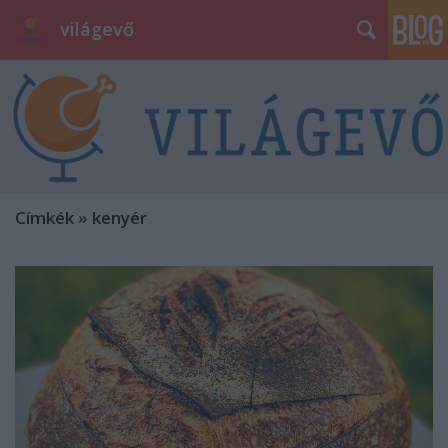
világevő
Címkék
»
kenyér