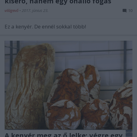
kísérő, hanem egy önálló fogás
világevő
•
2017. június 23.
10
Ez a kenyér. De ennél sokkal több!
A kenyér meg az ő lelke: végre egy