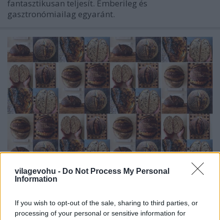
fantasztikusan teljesít. Emberileg és
gasztronómiailag egyaránt.
vilagevohu -
Do Not Process My Personal
Information
Nem csak akkor vagy jó ember, ha
otthon vadkovászból sütöd a
If you wish to opt-out of the sale, sharing to third parties, or
processing of your personal or sensitive information for
tökéletes kenyeret