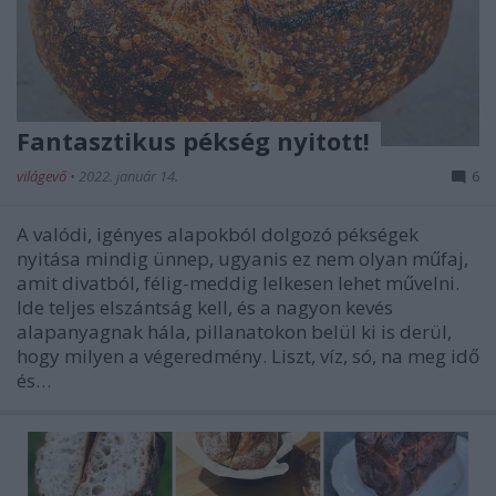
Fantasztikus pékség nyitott!
világevő
•
2022. január 14.
6
A valódi, igényes alapokból dolgozó pékségek
nyitása mindig ünnep, ugyanis ez nem olyan műfaj,
amit divatból, félig-meddig lelkesen lehet művelni.
Ide teljes elszántság kell, és a nagyon kevés
alapanyagnak hála, pillanatokon belül ki is derül,
hogy milyen a végeredmény. Liszt, víz, só, na meg idő
és…