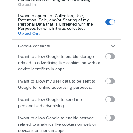
Opted In
I want to opt-out of Collection, Use,
Retention, Sale, and/or Sharing of my
Personal Data that Is Unrelated with the
Purposes for which it was collected.
Opted Out
Világevő Talks: videóinterjú az egyik
legmenőbb magyar pékkel
Google consents
világevő
•
2020. április 16.
0
I want to allow Google to enable storage
related to advertising like cookies on web or
device identifiers in apps.
Fekete Gergő 5 éve nyitotta meg pékségét, azóta
már az egyik legnépszerűbb magyar pék, aki kiváló
I want to allow my user data to be sent to
termékei mellett szerénységével is kitűnik.
Google for online advertising purposes.
I want to allow Google to send me
personalized advertising.
I want to allow Google to enable storage
related to analytics like cookies on web or
device identifiers in apps.