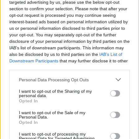
targeted advertising by us, please use the below opt-out
section to confirm your selection. Please note that after your
világevő
•
2020. április 26.
17
opt-out request is processed you may continue seeing
interest-based ads based on personal information utilized by
Folyamatosan nő a bizonytalanság két
us or personal information disclosed to third parties prior to
pánikbevásárlás között miközben egyre magasabb
your opt-out. You may separately opt-out of the further
hőfokon fertőtleníted az egész családot: nem
disclosure of your personal information by third parties on the
rettentő kínos ez, hogy mi még mindig nem sütünk
IAB’s list of downstream participants. This information may
tökéletes belezetű kenyeret, de még csak be se
also be disclosed by us to third parties on the
IAB’s List of
kukkantottunk a gluténablakon? Fotó: Pancho
Downstream Participants
that may further disclose it to other
Cardenas
third parties.
Please note that this website/app uses one or more Google
Personal Data Processing Opt Outs
services and may gather and store information including but
not limited to your visit or usage behaviour. You may click to
I want to opt-out of the Sharing of my
personal data.
grant or deny consent to Google and its third-party tags to
Opted In
use your data for below specified purposes in below Google
consent section.
I want to opt-out of the Sale of my
Personal Data.
Opted In
I want to opt-out of processing my
Personal Data for Targeted Advertising.