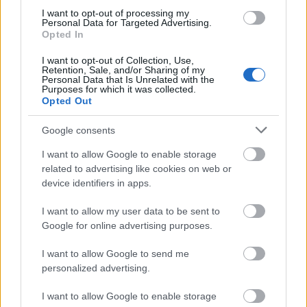
I want to opt-out of processing my
Brutális leértékelések az Amazonon,
Personal Data for Targeted Advertising.
Opted In
ami ráadásul ingyen szállít itthonra
is!
I want to opt-out of Collection, Use,
Retention, Sale, and/or Sharing of my
Personal Data that Is Unrelated with the
világevő
•
2016. november 22.
12
Purposes for which it was collected.
Opted Out
Elég sokat szoktam vásárolni az Amazon.de-n
Google consents
amúgy is, de ez most alaposan leegyszerűsödött. És
egész héten hatalmas akciók! Magadnak vagy
I want to allow Google to enable storage
karácsonyi ajándéknak![Folyamatosan frissítve úk
related to advertising like cookies on web or
ötletekkel!] (Ingyenes szállítás Mo.-ra 39 euro fölött.
device identifiers in apps.
Affiliate.)
I want to allow my user data to be sent to
Google for online advertising purposes.
I want to allow Google to send me
personalized advertising.
I want to allow Google to enable storage