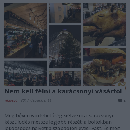
Nem kell félni a karácsonyi vásártól
világevő
•
2017. december 11.
2
Még bőven van lehetőség kiélvezni a karácsonyi
készülődés messze legjobb részét: a boltokban
lökdösődés helyett a szabadtéri evés-ivást. És még