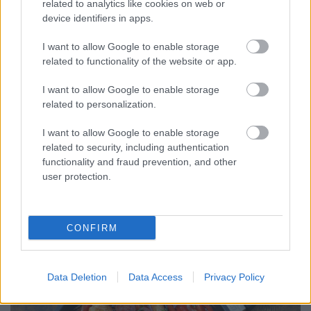
related to analytics like cookies on web or
device identifiers in apps.
I want to allow Google to enable storage
related to functionality of the website or app.
I want to allow Google to enable storage
related to personalization.
Ne felejtsd el!
I want to allow Google to enable storage
related to security, including authentication
világevő
•
2015. december 27.
0
functionality and fraud prevention, and other
user protection.
Idén ugye nem akarsz dögunalmas lencsefőzeléket
csinálni szilveszterkor?
CONFIRM
Data Deletion
Data Access
Privacy Policy