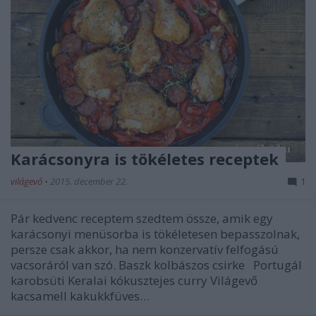
Karácsonyra is tökéletes receptek
világevő
•
2015. december 22.
1
Pár kedvenc receptem szedtem össze, amik egy
karácsonyi menüsorba is tökéletesen bepasszolnak,
persze csak akkor, ha nem konzervatív felfogású
vacsoráról van szó. Baszk kolbászos csirke Portugál
karobsüti Keralai kókusztejes curry Világevő
kacsamell kakukkfüves…