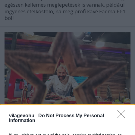
egészen kellemes meglepetések is vannak, például
ingyenes ételkóstoló, na meg profi kávé Faema E61-
ből!
vilagevohu -
Do Not Process My Personal
Information
Melyik a legjobb karácsonyi recept a
régióban?