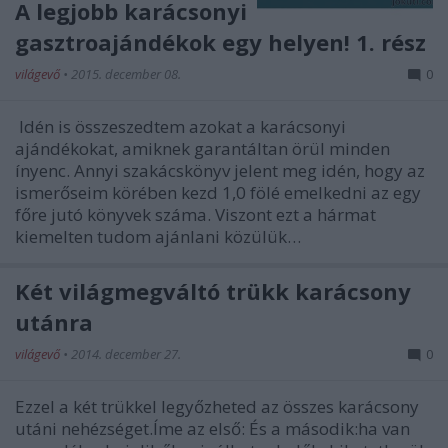
A legjobb karácsonyi
gasztroajándékok egy helyen! 1. rész
világevő
•
2015. december 08.
0
Idén is összeszedtem azokat a karácsonyi
ajándékokat, amiknek garantáltan örül minden
ínyenc. Annyi szakácskönyv jelent meg idén, hogy az
ismerőseim körében kezd 1,0 fölé emelkedni az egy
főre jutó könyvek száma. Viszont ezt a hármat
kiemelten tudom ajánlani közülük…
Két világmegváltó trükk karácsony
utánra
világevő
•
2014. december 27.
0
Ezzel a két trükkel legyőzheted az összes karácsony
utáni nehézséget.Íme az első: És a második:ha van