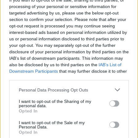
If you wish to opt-out of the sale, sharing to third parties, or
processing of your personal or sensitive information for
világevő
•
2016. november 29.
7
targeted advertising by us, please use the below opt-out
section to confirm your selection. Please note that after your
4 részes karácsonyi főzős sorozat indul a TLC-n
opt-out request is processed you may continue seeing
november 30-án, Magyarországot én képviselem,
interest-based ads based on personal information utilized by
szavazni is lehet, hogy magyar recept nyerjen!
us or personal information disclosed to third parties prior to
your opt-out. You may separately opt-out of the further
disclosure of your personal information by third parties on the
IAB’s list of downstream participants. This information may
also be disclosed by us to third parties on the
IAB’s List of
Downstream Participants
that may further disclose it to other
third parties.
Please note that this website/app uses one or more Google
Personal Data Processing Opt Outs
services and may gather and store information including but
not limited to your visit or usage behaviour. You may click to
I want to opt-out of the Sharing of my
personal data.
grant or deny consent to Google and its third-party tags to
Opted In
use your data for below specified purposes in below Google
consent section.
I want to opt-out of the Sale of my
Personal Data.
Opted In