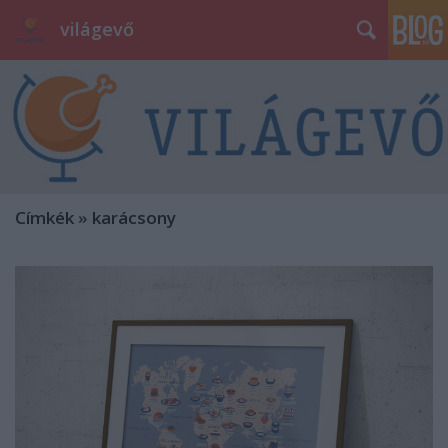
világevő
Címkék
»
karácsony