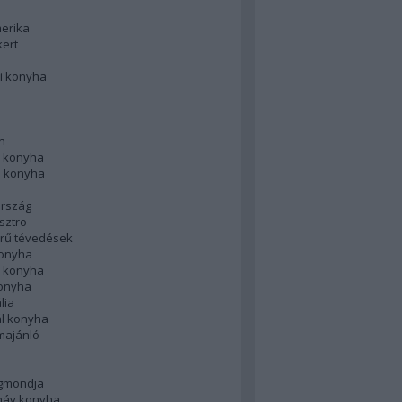
merika
kert
i konyha
n
 konyha
i konyha
rszág
sztro
rű tévedések
konyha
k konyha
konyha
lia
ál konyha
majánló
gmondja
náv konyha