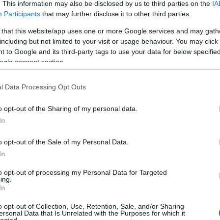
. This information may also be disclosed by us to third parties on the
IA
Megmutatom, mit sikerült kideríteni a
Participants
that may further disclose it to other third parties.
helyszínen!
3
komment
Tovább
 that this website/app uses one or more Google services and may gath
including but not limited to your visit or usage behaviour. You may click 
 to Google and its third-party tags to use your data for below specifi
ogle consent section.
2016. január 15.
írta:
világevő
Bejutás a világ
l Data Processing Opt Outs
legexkluzívabb
o opt-out of the Sharing of my personal data.
éttermébe(?)
In
A tokiói Mibu a célpont.
o opt-out of the Sale of my Personal Data.
In
to opt-out of processing my Personal Data for Targeted
TOP
ing.
13
komment
Tovább
In
Annyi
magya
o opt-out of Collection, Use, Retention, Sale, and/or Sharing
A 10
ersonal Data that Is Unrelated with the Purposes for which it
lected.