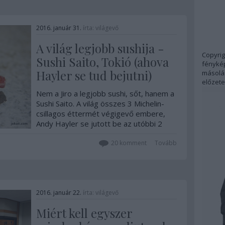
2016. január 31.
írta:
világevő
A világ legjobb sushija -
Copyrig
Sushi Saito, Tokió (ahova
fénykép
Hayler se tud bejutni)
másolás
előzete
Nem a Jiro a legjobb sushi, sőt, hanem a
Sushi Saito. A világ összes 3 Michelin-
csillagos éttermét végigevő embere,
Andy Hayler se jutott be az utóbbi 2
évben, pedig próbálkozott keményen.
Megmutatom, hogy milyen!
20
komment
Tovább
2016. január 22.
írta:
világevő
Miért kell egyszer