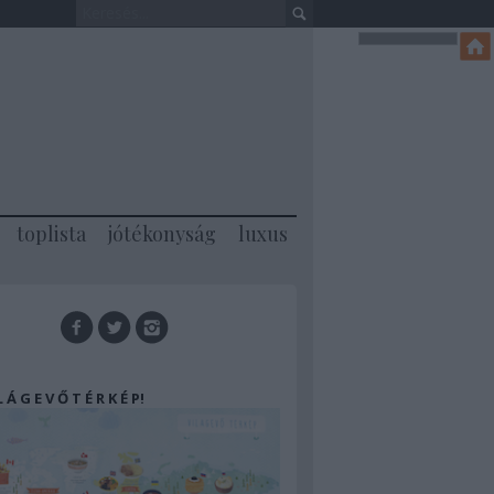
toplista
jótékonyság
luxus
 L Á G E V Ő T É R K É P!