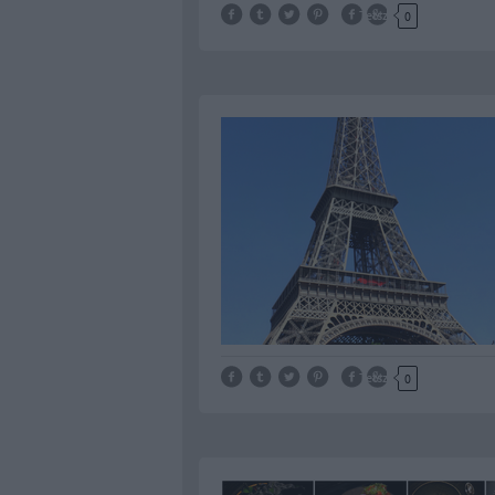
Tetszik
0
Tetszik
0