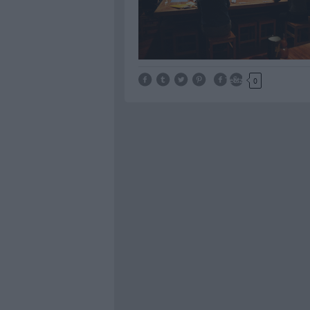
Tetszik
0