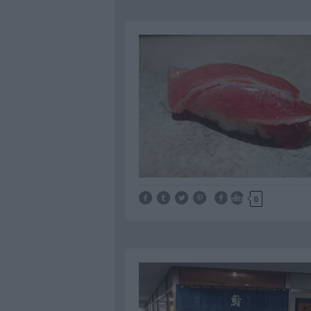
Tetszik
0