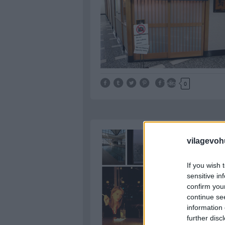
Tetszik
0
vilagevoh
If you wish 
sensitive in
confirm you
continue se
information 
further disc