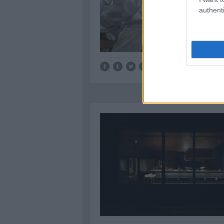
authenti
Tetszik
0