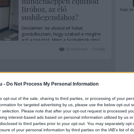
mindenképpen eljutnod
Jiróhoz, az élő
Fotó:
Er
sushilegendához?
Disclaimer: ne olvasd el! Sokat
gondolkoztam, hogy szabad-e megírni
ezt a posztot. Mert a Sushiálmok című
film és a benne elhangzó mondatok rám
35
komment
Tovább
is nagy hatással voltak. Mert gyakran
teljesen fölösleges megmondani, hogy
nincs is húsvéti nyúl. Na meg az egész
blog a pozitív élményeimről szól, nem
a…
2016. január 21.
írta:
világevő
u -
Do Not Process My Personal Information
Megkerült az Elveszett
jelentés - Tokió
to opt-out of the sale, sharing to third parties, or processing of your per
formation for targeted advertising by us, please use the below opt-out s
A 2003-as Lost in translation (Elveszett
r selection. Please note that after your opt-out request is processed y
jelentés) című Sofia Coppola filmnek
eing interest-based ads based on personal information utilized by us or
azóta is nagy hatása van a városra,
disclosed to third parties prior to your opt-out. You may separately opt-
pedig még a – szinte főszereplő – hotel
losure of your personal information by third parties on the IAB’s list of
sem akarta, hogy elkészüljön!