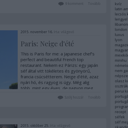
kvíz
pizza. Amikor az első nagy japán
9
komment
Tovább
latin a
túrámról hazajöttem, másfél évig nem…
lecsós 
lengyel
libanon
london
2015. november 16.
írta:
világevő
luxus
lyon
Paris: Neige d'été
magazi
magyar
This is Paris for me: a Japanese chef's
mexikó
perfect and beautiful French top
minihu
restaurant. Nekem ez Párizs: egy japán
németo
nem ga
séf által vitt tökéletes és gyönyörű,
népsze
francia csúcsétterem. Neige d'été, azaz
olasz 
nyári hó, és ragyog is úgy. Még alig
osztrá
több, mint egy éves, de nagyon meg
perui 
lennék…
portugá
Szólj hozzá!
Tovább
portug
progra
recept
séfek
séf me
2015. október 25.
írta:
világevő
skandi