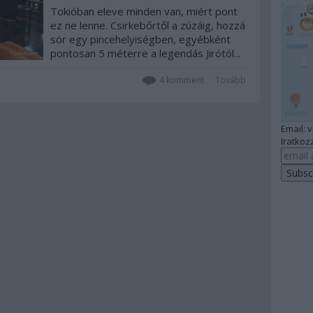
Tokióban eleve minden van, miért pont
ez ne lenne. Csirkebőrtől a zúzáig, hozzá
sör egy pincehelyiségben, egyébként
pontosan 5 méterre a legendás Jirótól...
4
komment
Tovább
Email: 
Iratkozz