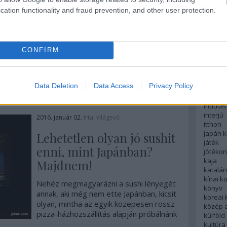
english
cation functionality and fraud prevention, and other user protection.
északi
Van egy 8 személyes étterem Tokióban,
európa
ahova nem költői túlzással lehetetlen
fesztivá
foglalni, hanem tényleg: ugyanis csakis
francia
tagok foglalhatnak, ők is maximum
CONFIRM
futás
havonta egy alkalomra. A tagság pedig
hanoi
kihalásos alapon öröklődik. Fotó:
58
komment
Tovább
hollan
independent
hong k
Data Deletion
Data Access
Privacy Policy
hotel
indiai 
indulás
interjú
2016. január 02.
írta:
világevő
itthon
japán 
Lehetetlen olyan jó sushit
játék
enni, mint Japánban?
jótéko
kaja
Majdnem!
katalá
kínai k
Nehéz megmagyarázni a sushi lényegét
könyv
annak, aki még nem ette Japánban, kicsit
koreai
olyan, mintha az egyik közepesen rossz
közép 
pizza-házhozszállítás alapján próbálnánk
külföld
érteni, hogy mit tud a valódi nápoliy
kultúra