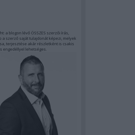
ht: a blogon lévő ÖSSZES szerzői írás,
 a szerző saját tulajdonát képezi, melyek
a, terjesztése akár részletként is csakis
s engedéllyel lehetséges.