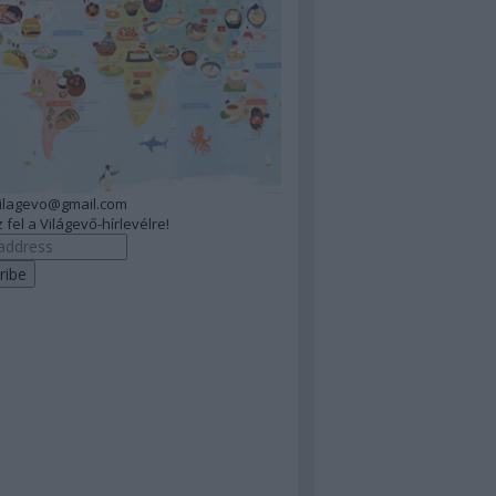
vilagevo@gmail.com
 fel a Világevő-hírlevélre!