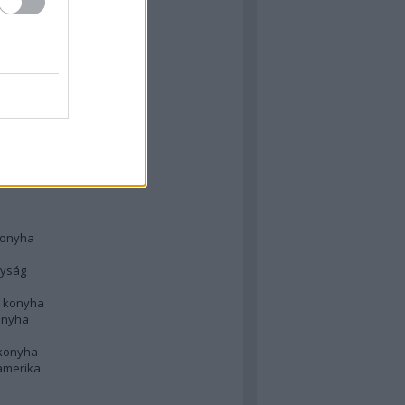
 konyha
l
 konyha
d konyha
ong
konyha
konyha
nyság
n konyha
onyha
 konyha
amerika