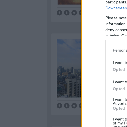
participants
Downstream 
Tetszik
0
Please note
information 
deny consent
in below Go
Persona
I want t
Opted 
I want t
Opted 
I want 
Advertis
Tetszik
0
Opted 
I want t
of my P
was col