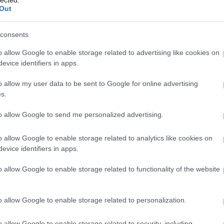
Szaká
Out
mit g
2016. január 12.
írta:
világevő
A tök
Budap
Privát teremben a
consents
cukr
legmenőbb tokiói
o allow Google to enable storage related to advertising like cookies on
vagjúétteremben
evice identifiers in apps.
Rov
A japán marhakultuszt már az egész
o allow my user data to be sent to Google for online advertising
afrikai
világon ismerik, én is ellátogattam
s.
ausztri
legutóbb Kobéba emiatt, de most még
ázsia
annál is sokkal durvább élményeim
ázsiai 
to allow Google to send me personalized advertising.
voltak. Vagjúnyevltől a sushiig!
baszk 
Tulajdonképpen ehhez nem is kellene
7
komment
Tovább
bejrút
semmit se hozzáfűzni...
o allow Google to enable storage related to analytics like cookies on
belgiu
berlin
evice identifiers in apps.
bizarr
bocuse
o allow Google to enable storage related to functionality of the website
bocuse
2016. január 06.
írta:
világevő
brit ko
Az étterem, ahova tényleg
cukiság
o allow Google to enable storage related to personalization.
dél ame
lehetetlen foglalni! És ez
ego
nem túlzás.
English
o allow Google to enable storage related to security, including