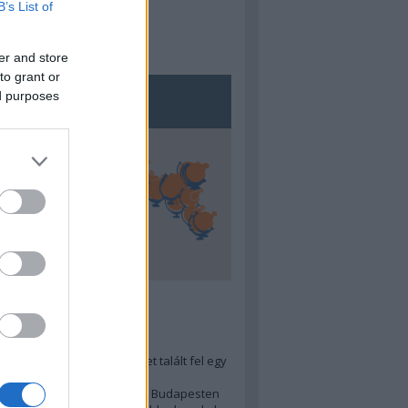
B’s List of
er and store
to grant or
ed purposes
5
ra menő Budapest-térképet talált fel egy
r tervező, hogy...
 legjobb (elérhető árú) ebéd Budapesten