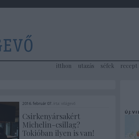
itthon
utazás
séfek
recept
2016. február 07.
írta:
világevő
Ú J: V I
Csirkenyársakért
Michelin-csillag?
Tokióban ilyen is van!