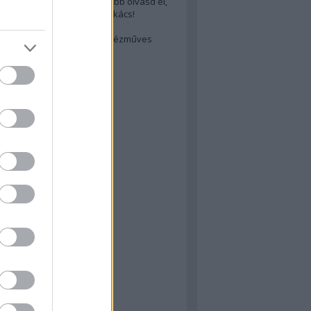
cs akarsz lenni? Akkor előbb olvasd el,
ondol erről egy magyar szakács!
életes steak titka
est rejtett kincsei: orosz kézműves
ászat
atok
 konyha
a
konyha
konyha
m
dor
 dor
nyha
rika