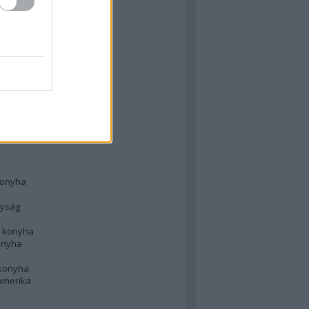
 konyha
l
 konyha
d konyha
ong
konyha
konyha
nyság
n konyha
onyha
 konyha
amerika