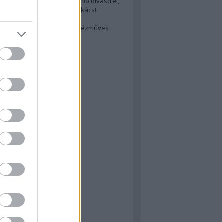
cs akarsz lenni? Akkor előbb olvasd el,
ondol erről egy magyar szakács!
életes steak titka
est rejtett kincsei: orosz kézműves
ászat
atok
 konyha
a
konyha
konyha
m
dor
 dor
nyha
rika