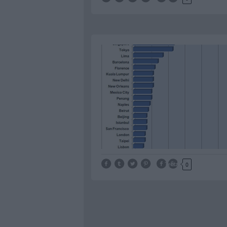
Tetszik
0