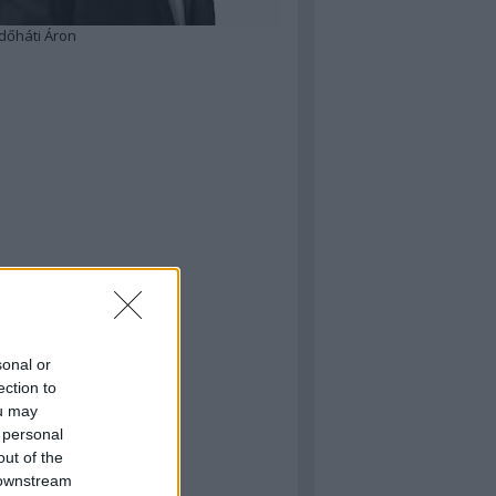
dőháti Áron
sonal or
ection to
ou may
 personal
out of the
 downstream