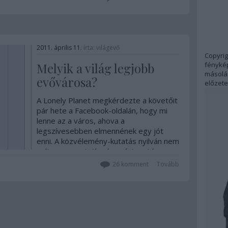
élet a…
2011. április 11.
írta:
világevő
Copyrig
fénykép
Melyik a világ legjobb
másolás
evővárosa?
előzete
A Lonely Planet megkérdezte a követőit
pár hete a Facebook-oldalán, hogy mi
lenne az a város, ahova a
legszívesebben elmennének egy jót
enni. A közvélemény-kutatás nyilván nem
volt reprezentatív, de azért majdnem
1000 válasz érkezett a kérdésre, így
26
komment
Tovább
izgalmas az eredmény. Sajnos…