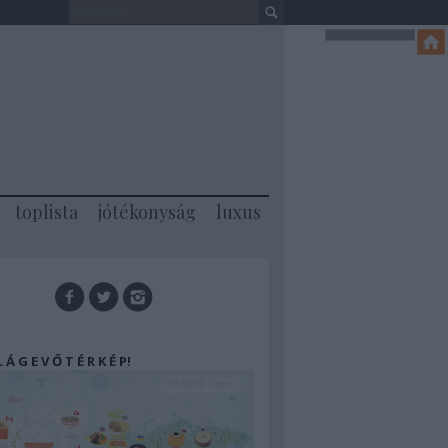
toplista
jótékonyság
luxus
 L Á G E V Ő T É R K É P!