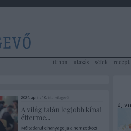
itthon
utazás
séfek
recept
2024. április 10.
írta:
világevő
Ú J: V I
A világ talán legjobb kínai
étterme...
Méltatlanul elhanyagolja a nemzetközi