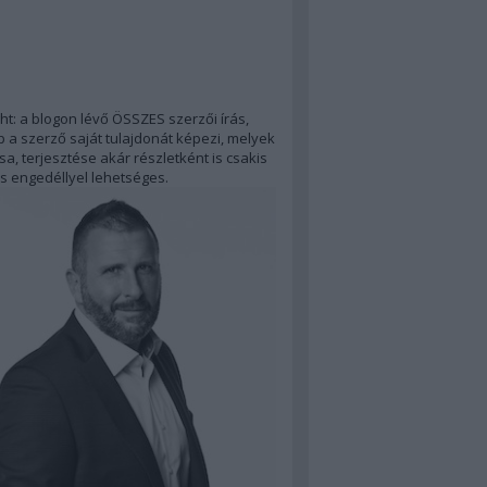
ht: a blogon lévő ÖSSZES szerzői írás,
 a szerző saját tulajdonát képezi, melyek
a, terjesztése akár részletként is csakis
s engedéllyel lehetséges.