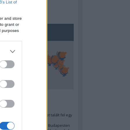
B’s List of
er and store
to grant or
ed purposes
5
ra menő Budapest-térképet talált fel egy
r tervező, hogy...
 legjobb (elérhető árú) ebéd Budapesten