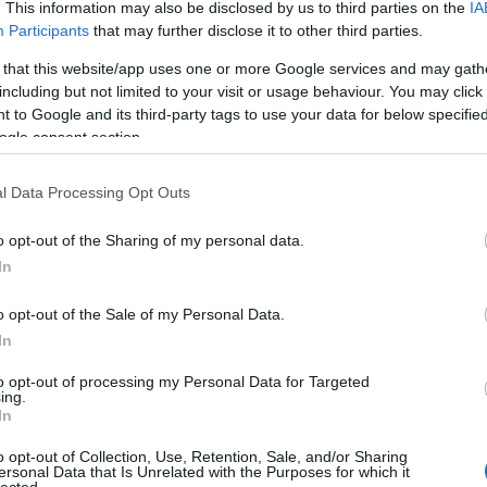
. This information may also be disclosed by us to third parties on the
IA
Participants
that may further disclose it to other third parties.
 that this website/app uses one or more Google services and may gath
including but not limited to your visit or usage behaviour. You may click 
 to Google and its third-party tags to use your data for below specifi
ogle consent section.
l Data Processing Opt Outs
o opt-out of the Sharing of my personal data.
In
o opt-out of the Sale of my Personal Data.
In
to opt-out of processing my Personal Data for Targeted
TOP
ing.
In
Annyi
magya
o opt-out of Collection, Use, Retention, Sale, and/or Sharing
A 10
ersonal Data that Is Unrelated with the Purposes for which it
lected.