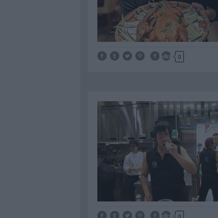
Tetszik
0
Tetszik
0