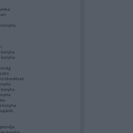
merika
kert
i konyha
n
 konyha
i konyha
rszág
sztro
rű tévedések
konyha
k konyha
konyha
lia
ál konyha
majánló
gmondja
náv konyha