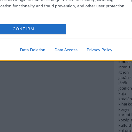
english
cation functionality and fraud prevention, and other user protection.
északi
európa
fesztivá
francia
CONFIRM
futás
hanoi
hollan
hong k
Data Deletion
Data Access
Privacy Policy
hotel
indiai 
indulás
interjú
itthon
japán 
játék
jótéko
kaja
katalá
kínai k
könyv
koreai
közép 
külföld
kultúra