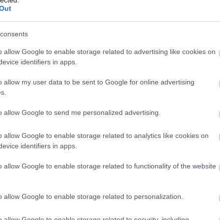
Szaká
Out
mit g
A tök
Budap
consents
cukr
o allow Google to enable storage related to advertising like cookies on
evice identifiers in apps.
Rov
o allow my user data to be sent to Google for online advertising
afrikai
s.
ausztri
ázsia
ázsiai 
to allow Google to send me personalized advertising.
baszk 
bejrút
o allow Google to enable storage related to analytics like cookies on
belgiu
berlin
evice identifiers in apps.
bizarr
bocuse
o allow Google to enable storage related to functionality of the website
bocuse
brit ko
cukiság
o allow Google to enable storage related to personalization.
dél ame
ego
English
o allow Google to enable storage related to security, including