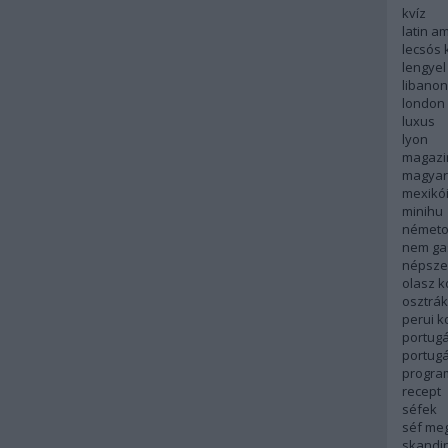
kvíz
latin a
lecsós 
lengyel
libanon
london
luxus
lyon
magazi
magyar
mexikó
minihu
németo
nem ga
népsze
olasz 
osztrá
perui 
portugá
portug
progra
recept
séfek
séf me
skandi