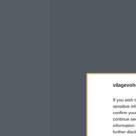
vilagevoh
If you wish 
sensitive in
confirm you
continue se
information 
further disc