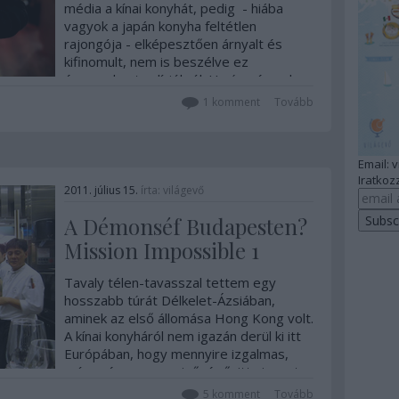
média a kínai konyhát, pedig - hiába
vagyok a japán konyha feltétlen
rajongója - elképesztően árnyalt és
kifinomult, nem is beszélve ez
évezredes tradíciókról. Ha úgy érzed,
hogy kipróbálnád, most van esély, ugorj
1
komment
Tovább
a végére!
Email: 
Iratkozz
2011. július 15.
írta:
világevő
A Démonséf Budapesten?
Mission Impossible 1
Tavaly télen-tavasszal tettem egy
hosszabb túrát Délkelet-Ázsiában,
aminek az első állomása Hong Kong volt.
A kínai konyháról nem igazán derül ki itt
Európában, hogy mennyire izgalmas,
színes és magas minőségű, itt viszont
volt alkalmam megtanulni tisztelni. Van
5
komment
Tovább