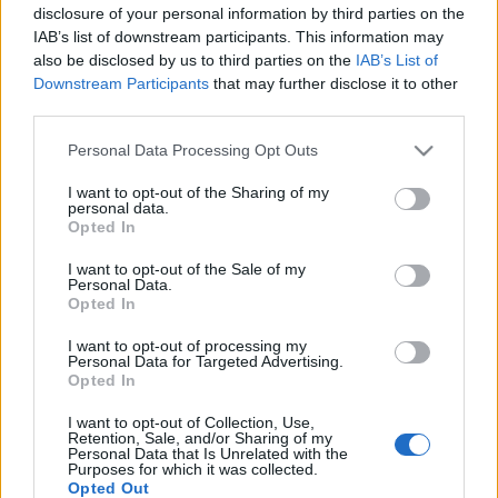
disclosure of your personal information by third parties on the
nagyon látványost és…
IAB’s list of downstream participants. This information may
also be disclosed by us to third parties on the
IAB’s List of
A legdurvább párizsi nap vége
Downstream Participants
that may further disclose it to other
third parties.
világevő
•
2011. augusztus 01.
14
Please note that this website/app uses one or more Google
Personal Data Processing Opt Outs
services and may gather and store information including but
A párizsi gasztrotúrám végére ugrom, ugyanis olyan
not limited to your visit or usage behaviour. You may click to
I want to opt-out of the Sharing of my
durva és emlékezetes volt a keddi nap, hogy úgyse
personal data.
grant or deny consent to Google and its third-party tags to
tudok másra gondolni, amíg azt fel nem dolgozom.
Opted In
use your data for below specified purposes in below Google
Csak emlékeztetőül: hétfőn a 3 Michelin-csillagos
consent section.
I want to opt-out of the Sale of my
Pierre Gagniere-ben ebédeltem, aznap pedig Pierre
Personal Data.
Hermé-nél kóstolgattam…
Opted In
I want to opt-out of processing my
Nordic walking
Personal Data for Targeted Advertising.
Opted In
világevő
•
2011. április 20.
2
I want to opt-out of Collection, Use,
Retention, Sale, and/or Sharing of my
Május közepén eljutok Reykjavikba, ahol már jártam
Personal Data that Is Unrelated with the
Purposes for which it was collected.
egyszer, de csak röviden. Az akkor evett homárlevest
Opted Out