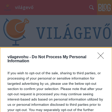
világevő
Címkék
»
homár
vilagevohu -
Do Not Process My Personal
Information
Egy kis egotrip
If you wish to opt-out of the sale, sharing to third parties, or
világevő
•
2012. február 19.
8
processing of your personal or sensitive information for
targeted advertising by us, please use the below opt-out
section to confirm your selection. Please note that after your
Vagy nem is olyan kicsi. Ezen a héten soha nem látott
opt-out request is processed you may continue seeing
méretű közönség előtt főztem, az RTL Klub Fókusz
interest-based ads based on personal information utilized by
című műsora csinált rólam és a blogról egy kis
us or personal information disclosed to third parties prior to
riportot, ennek kapcsán gyorsan főznöm is kellett
your opt-out. You may separately opt-out of the further
valamit a műsor 2 millió nézőjének. Mivel valami