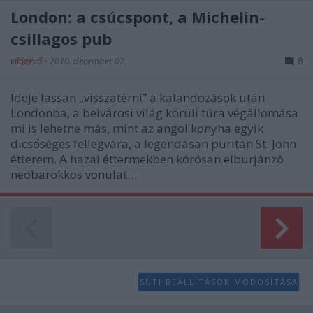
London: a csúcspont, a Michelin-
csillagos pub
világevő
•
2010. december 07.
8
Ideje lassan „visszatérni” a kalandozások után
Londonba, a belvárosi világ körüli túra végállomása
mi is lehetne más, mint az angol konyha egyik
dicsőséges fellegvára, a legendásan puritán St. John
étterem. A hazai éttermekben kórósan elburjánzó
neobarokkos vonulat…
SÜTI BEÁLLÍTÁSOK MÓDOSÍTÁSA