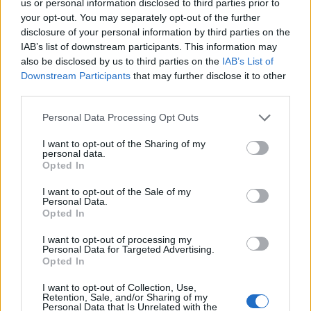
us or personal information disclosed to third parties prior to
your opt-out. You may separately opt-out of the further
világevő
•
2012. szeptember 23.
0
disclosure of your personal information by third parties on the
IAB’s list of downstream participants. This information may
Egy jónak ígérkező gasztroprogram hétfő estére,
also be disclosed by us to third parties on the
IAB’s List of
slam poetry, improvizáló színészek, egy gasztrofilm
Downstream Participants
that may further disclose it to other
részlete és egy kis kaja. Szeptember 24. 20h, Gozsdu
third parties.
Manó. És egy szép plakát (lehetne akár a Világevő-
Please note that this website/app uses one or more Google
logó is hasonló): Közreműködik: Ponza, Indiana,
Personal Data Processing Opt Outs
services and may gather and store information including but
Simon Márton, a…
not limited to your visit or usage behaviour. You may click to
I want to opt-out of the Sharing of my
personal data.
grant or deny consent to Google and its third-party tags to
Opted In
A Mamma és James Bond 2.
use your data for below specified purposes in below Google
consent section.
I want to opt-out of the Sale of my
világevő
•
2011. augusztus 16.
4
Personal Data.
Opted In
Na ideje elérkezni a múlt kedden megkezdett
I want to opt-out of processing my
történettel a másik címszereplőhöz, James Bondhoz
Personal Data for Targeted Advertising.
is. Eddig ugye Mamma Agatával találkoztunk a
Opted In
ravellói csodálatos teraszon, aki gyerekkorától
I want to opt-out of Collection, Use,
kezdve hírességekre is főz, így nem is érte akkor
Retention, Sale, and/or Sharing of my
meglepetés, amikor beállított hozza…
Personal Data that Is Unrelated with the