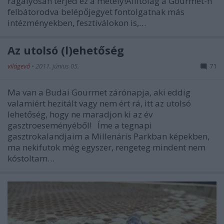
ragályosan terjed ez a métely!Állítólag a Gourmet-n
felbátorodva belépőjegyet fontolgatnak más
intézményekben, fesztiválokon is,…
Az utolsó (l)ehetőség
világevő
•
2011. június 05.
71
Ma van a Budai Gourmet zárónapja, aki eddig
valamiért hezitált vagy nem ért rá, itt az utolsó
lehetőség, hogy ne maradjon ki az év
gasztroeseményéből! Íme a tegnapi
gasztrokalandjaim a Millenáris Parkban képekben,
ma nekifutok még egyszer, rengeteg mindent nem
kóstoltam…