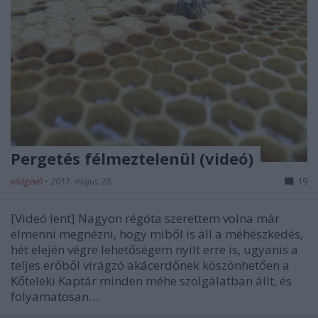
Pergetés félmeztelenül (videó)
világevő
•
2011. május 28.
19
[Videó lent] Nagyon régóta szerettem volna már
elmenni megnézni, hogy miből is áll a méhészkedés,
hét elején végre lehetőségem nyílt erre is, ugyanis a
teljes erőből virágzó akácerdőnek köszönhetően a
Kőteleki Kaptár minden méhe szolgálatban állt, és
folyamatosan…