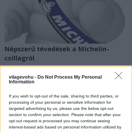
Népszerű tévedések a Michelin-
csillagról
világevő
•
2012. december 13.
21
vilagevohu -
Do Not Process My Personal
Information
Rengeteg tévhit kering a Michelin-csillagokról, a
kiosztásukról, az odaítélésükről, a visszadásukról, a
hatásukról. Kicsit igyekszem tiszta vizet önteni a
If you wish to opt-out of the sale, sharing to third parties, or
pohárba. [Update 2023.] [Ha valaki ismeretlenül
processing of your personal or sensitive information for
keveredni ide egy kis magyarázat: évek óta járom a
targeted advertising by us, please use the below opt-out
világ 1-2-3 csillagos éttermeit, és…
section to confirm your selection. Please note that after your
opt-out request is processed you may continue seeing
interest-based ads based on personal information utilized by
Food Film Fighters