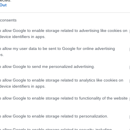
Szaká
Out
mit g
A tök
Budap
consents
cukr
o allow Google to enable storage related to advertising like cookies on
evice identifiers in apps.
Rov
o allow my user data to be sent to Google for online advertising
afrikai
s.
ausztri
ázsia
ázsiai 
to allow Google to send me personalized advertising.
baszk 
bejrút
o allow Google to enable storage related to analytics like cookies on
belgiu
berlin
evice identifiers in apps.
bizarr
bocuse
o allow Google to enable storage related to functionality of the website
bocuse
brit ko
cukiság
o allow Google to enable storage related to personalization.
dél ame
ego
english
o allow Google to enable storage related to security, including