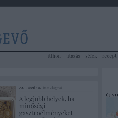
itthon
utazás
séfek
recept
2020. április 02.
írta:
világevő
Ú J: V I
A legjobb helyek, ha
minőségi
gasztroélményeket