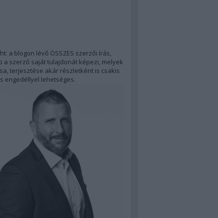
ht: a blogon lévő ÖSSZES szerzői írás,
 a szerző saját tulajdonát képezi, melyek
a, terjesztése akár részletként is csakis
s engedéllyel lehetséges.