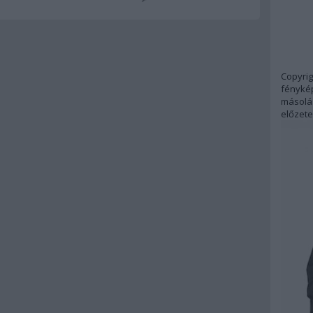
Copyrig
fénykép
másolás
előzete