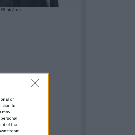
dőháti Áron
sonal or
ection to
ou may
 personal
out of the
 downstream