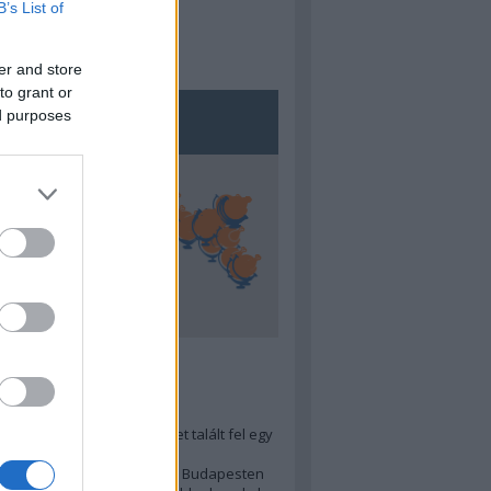
B’s List of
er and store
to grant or
ed purposes
5
ra menő Budapest-térképet talált fel egy
r tervező, hogy...
 legjobb (elérhető árú) ebéd Budapesten