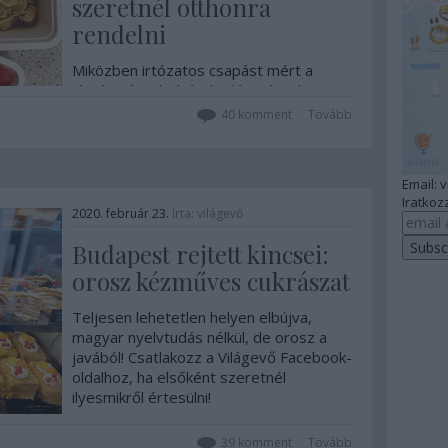
szeretnél otthonra
rendelni
Miközben irtózatos csapást mért a
járvány és a kijárási korlátozás a hazai
éttermekre, sokan felvették a
40
komment
Tovább
gumikesztyűt, és kiváló
szolgáltatásokkal igyekeznek az
önkéntes otthoni karanténozók kedvére
Email: 
tenni. Kipróbáltam, és összeszedtem a
Iratkozz
kedvenceimet.
2020. február 23.
írta:
világevő
Budapest rejtett kincsei:
orosz kézműves cukrászat
Teljesen lehetetlen helyen elbújva,
magyar nyelvtudás nélkül, de orosz a
javából! Csatlakozz a Világevő Facebook-
oldalhoz, ha elsőként szeretnél
ilyesmikről értesülni!
39
komment
Tovább