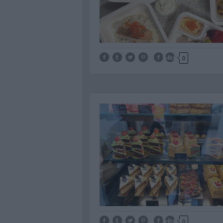
Tetszik
0
Tetszik
0