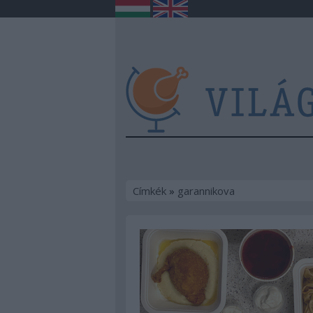
Címkék
»
garannikova