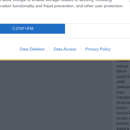
English
cation functionality and fraud prevention, and other user protection.
északi
európa
fesztivá
francia
CONFIRM
futás
hanoi
hollan
hong k
Data Deletion
Data Access
Privacy Policy
hotel
indiai 
indulás
interjú
itthon
japán 
játék
jótéko
kaja
katalá
kínai k
könyv
koreai
közép 
külföld
kultúra