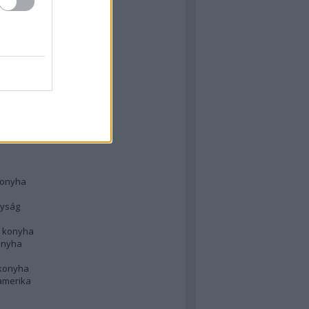
 konyha
l
 konyha
d konyha
ong
konyha
konyha
nyság
n konyha
onyha
 konyha
amerika