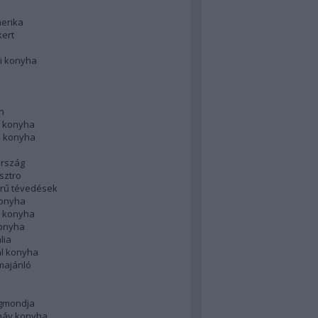
merika
kert
i konyha
n
 konyha
i konyha
rszág
sztro
rű tévedések
konyha
k konyha
konyha
lia
ál konyha
majánló
gmondja
náv konyha