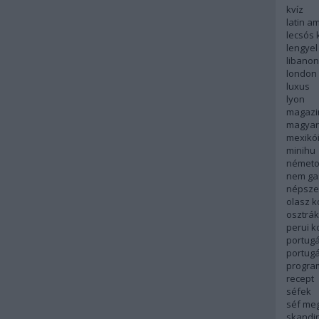
kvíz
latin a
lecsós 
lengyel
libanon
london
luxus
lyon
magazi
magyar
mexikó
minihu
németo
nem ga
népsze
olasz 
osztrá
perui 
portugá
portug
progra
recept
séfek
séf me
skandi