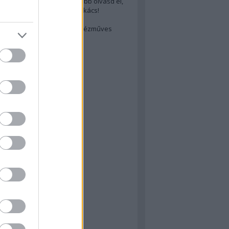
cs akarsz lenni? Akkor előbb olvasd el,
ondol erről egy magyar szakács!
életes steak titka
est rejtett kincsei: orosz kézműves
ászat
atok
 konyha
a
konyha
konyha
m
dor
 dor
nyha
rika