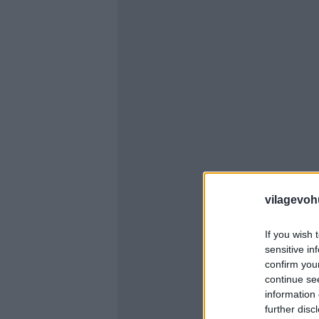
vilagevoh
If you wish 
sensitive in
confirm you
continue se
information 
further disc