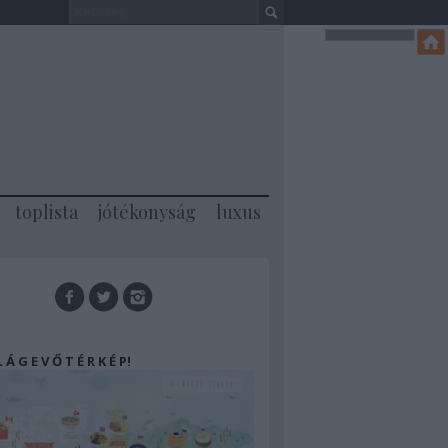
toplista
jótékonyság
luxus
 L Á G E V Ő T É R K É P!