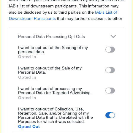
IAB’s list of downstream participants. This information may
also be disclosed by us to third parties on the
IAB’s List of
Downstream Participants
that may further disclose it to other
third parties.
Please note that this website/app uses one or more Google
Personal Data Processing Opt Outs
services and may gather and store information including but
not limited to your visit or usage behaviour. You may click to
I want to opt-out of the Sharing of my
personal data.
grant or deny consent to Google and its third-party tags to
Opted In
use your data for below specified purposes in below Google
consent section.
I want to opt-out of the Sale of my
Personal Data.
A világ legdurvább kocsmakajája
Opted In
világevő
•
2015. november 25.
25
I want to opt-out of processing my
Personal Data for Targeted Advertising.
Opted In
Ül egy amerikai, egy japán, egy észt, egy norvég, egy
belga, egy francia és egy magyar az asztalnál. Azt
I want to opt-out of Collection, Use,
mondja az amerikai: hű de borzasztó ez a bor! Nem
Retention, Sale, and/or Sharing of my
Personal Data that Is Unrelated with the
kell megijedni, nem fogok vicceket mesélni, és a
Purposes for which it was collected.
felsorolás sem teljesen stimmel, japánból például
Opted Out
sokkal több volt és volt…