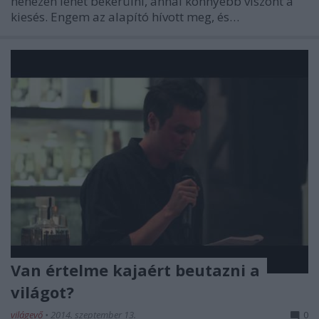
nehezen lehet bekerülni, annál könnyebb viszont a
kiesés. Engem az alapító hívott meg, és…
Van értelme kajaért beutazni a
világot?
világevő
•
2014. szeptember 13.
0