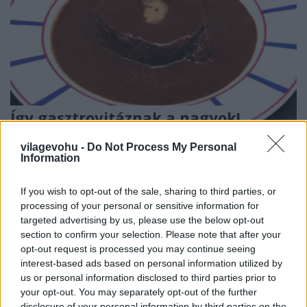
Így gasztrovitáznak a nagyok!
világevő
•
2017. február 14.
4
vilagevohu -
Do Not Process My Personal
Information
Ha érdekel a modern gasztronómia fejlődése, a fine
dining, a sztenderdek változásai, ételek
If you wish to opt-out of the sale, sharing to third parties, or
újragondolása, akkor feltétlenül érdemes elolvasni
processing of your personal or sensitive information for
ezt a hihetetlen vitát! Fotó: sajátot nem találtam
targeted advertising by us, please use the below opt-out
meg, lexpress.fr
section to confirm your selection. Please note that after your
opt-out request is processed you may continue seeing
interest-based ads based on personal information utilized by
us or personal information disclosed to third parties prior to
your opt-out. You may separately opt-out of the further
disclosure of your personal information by third parties on the