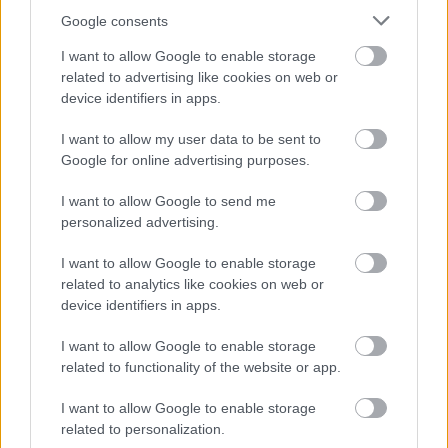
Google consents
I want to allow Google to enable storage
related to advertising like cookies on web or
device identifiers in apps.
I want to allow my user data to be sent to
Google for online advertising purposes.
I want to allow Google to send me
personalized advertising.
I want to allow Google to enable storage
related to analytics like cookies on web or
device identifiers in apps.
Mitől katasztrofális a világ 50
I want to allow Google to enable storage
related to functionality of the website or app.
legjobb étterme díj?
I want to allow Google to enable storage
világevő
•
2015. június 06.
4
related to personalization.